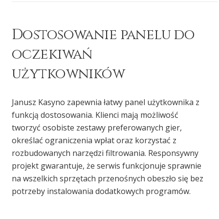
Dostosowanie panelu do
oczekiwań
użytkowników
Janusz Kasyno zapewnia łatwy panel użytkownika z
funkcją dostosowania. Klienci mają możliwość
tworzyć osobiste zestawy preferowanych gier,
określać ograniczenia wpłat oraz korzystać z
rozbudowanych narzędzi filtrowania. Responsywny
projekt gwarantuje, że serwis funkcjonuje sprawnie
na wszelkich sprzętach przenośnych obeszło się bez
potrzeby instalowania dodatkowych programów.