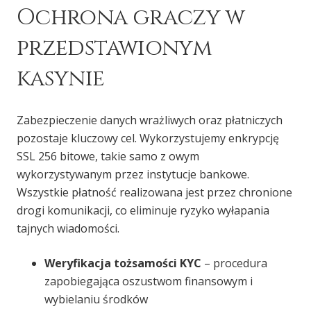
Ochrona graczy w
przedstawionym
kasynie
Zabezpieczenie danych wrażliwych oraz płatniczych
pozostaje kluczowy cel. Wykorzystujemy enkrypcję
SSL 256 bitowe, takie samo z owym
wykorzystywanym przez instytucje bankowe.
Wszystkie płatność realizowana jest przez chronione
drogi komunikacji, co eliminuje ryzyko wyłapania
tajnych wiadomości.
Weryfikacja tożsamości KYC
– procedura
zapobiegająca oszustwom finansowym i
wybielaniu środków