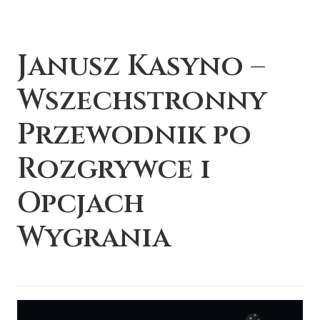
Janusz Kasyno –
Wszechstronny
Przewodnik po
Rozgrywce i
Opcjach
Wygrania