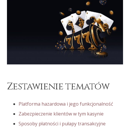
Zestawienie tematów
Platforma hazardowa i jego funkcjonalność
Zabezpieczenie klientów w tym kasynie
Sposoby płatności i pułapy transakcyjne