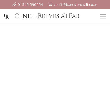
01545 590254
cenfil@bancsioncwilt.co.uk
Cenfil Reeves a’i Fab