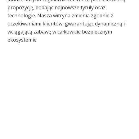
propozycję, dodając najnowsze tytuły oraz
technologie. Nasza witryna zmienia zgodnie z
oczekiwaniami klientów, gwarantując dynamiczną i
wciągającą zabawę w całkowicie bezpiecznym
ekosystemie.