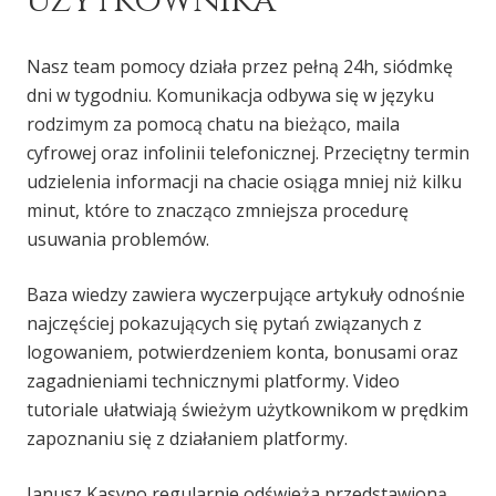
użytkownika
Nasz team pomocy działa przez pełną 24h, siódmkę
dni w tygodniu. Komunikacja odbywa się w języku
rodzimym za pomocą chatu na bieżąco, maila
cyfrowej oraz infolinii telefonicznej. Przeciętny termin
udzielenia informacji na chacie osiąga mniej niż kilku
minut, które to znacząco zmniejsza procedurę
usuwania problemów.
Baza wiedzy zawiera wyczerpujące artykuły odnośnie
najczęściej pokazujących się pytań związanych z
logowaniem, potwierdzeniem konta, bonusami oraz
zagadnieniami technicznymi platformy. Video
tutoriale ułatwiają świeżym użytkownikom w prędkim
zapoznaniu się z działaniem platformy.
Janusz Kasyno regularnie odświeża przedstawioną