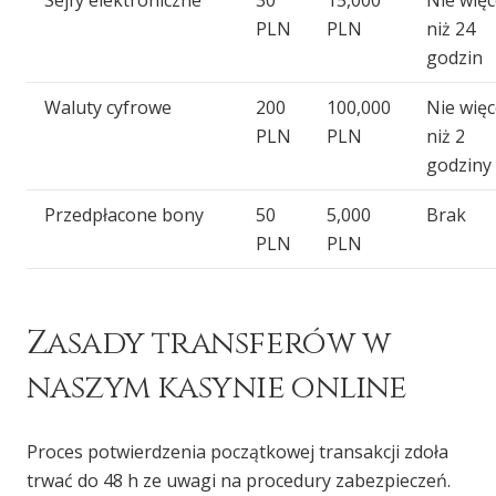
PLN
PLN
niż 24
godzin
Waluty cyfrowe
200
100,000
Nie więc
PLN
PLN
niż 2
godziny
Przedpłacone bony
50
5,000
Brak
PLN
PLN
Zasady transferów w
naszym kasynie online
Proces potwierdzenia początkowej transakcji zdoła
trwać do 48 h ze uwagi na procedury zabezpieczeń.