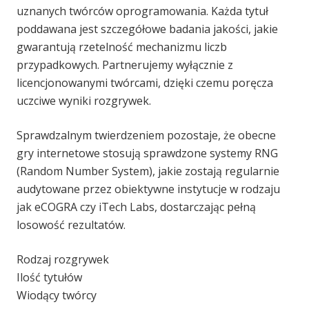
uznanych twórców oprogramowania. Każda tytuł
poddawana jest szczegółowe badania jakości, jakie
gwarantują rzetelność mechanizmu liczb
przypadkowych. Partnerujemy wyłącznie z
licencjonowanymi twórcami, dzięki czemu poręcza
uczciwe wyniki rozgrywek.
Sprawdzalnym twierdzeniem pozostaje, że obecne
gry internetowe stosują sprawdzone systemy RNG
(Random Number System), jakie zostają regularnie
audytowane przez obiektywne instytucje w rodzaju
jak eCOGRA czy iTech Labs, dostarczając pełną
losowość rezultatów.
Rodzaj rozgrywek
Ilość tytułów
Wiodący twórcy