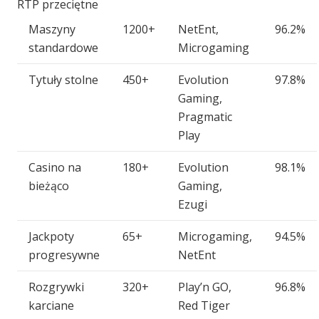
RTP przeciętne
Maszyny
1200+
NetEnt,
96.2%
standardowe
Microgaming
Tytuły stolne
450+
Evolution
97.8%
Gaming,
Pragmatic
Play
Casino na
180+
Evolution
98.1%
bieżąco
Gaming,
Ezugi
Jackpoty
65+
Microgaming,
94.5%
progresywne
NetEnt
Rozgrywki
320+
Play’n GO,
96.8%
karciane
Red Tiger