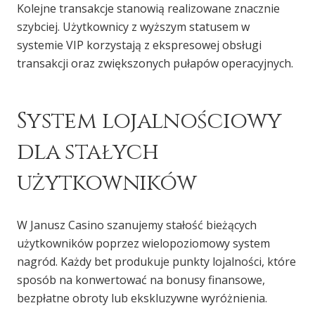
Kolejne transakcje stanowią realizowane znacznie
szybciej. Użytkownicy z wyższym statusem w
systemie VIP korzystają z ekspresowej obsługi
transakcji oraz zwiększonych pułapów operacyjnych.
System lojalnościowy
dla stałych
użytkowników
W Janusz Casino szanujemy stałość bieżących
użytkowników poprzez wielopoziomowy system
nagród. Każdy bet produkuje punkty lojalności, które
sposób na konwertować na bonusy finansowe,
bezpłatne obroty lub ekskluzywne wyróżnienia.