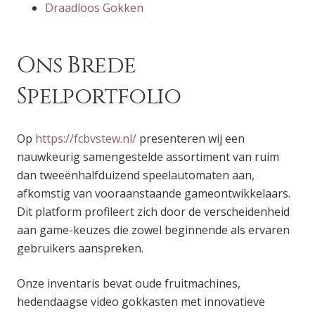
Draadloos Gokken
Ons Brede
Spelportfolio
Op
https://fcbvstew.nl/
presenteren wij een
nauwkeurig samengestelde assortiment van ruim
dan tweeënhalfduizend speelautomaten aan,
afkomstig van vooraanstaande gameontwikkelaars.
Dit platform profileert zich door de verscheidenheid
aan game-keuzes die zowel beginnende als ervaren
gebruikers aanspreken.
Onze inventaris bevat oude fruitmachines,
hedendaagse video gokkasten met innovatieve