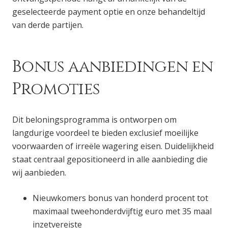
geselecteerde payment optie en onze behandeltijd
van derde partijen.
Bonus aanbiedingen en
Promoties
Dit beloningsprogramma is ontworpen om
langdurige voordeel te bieden exclusief moeilijke
voorwaarden of irreële wagering eisen. Duidelijkheid
staat centraal gepositioneerd in alle aanbieding die
wij aanbieden.
Nieuwkomers bonus van honderd procent tot
maximaal tweehonderdvijftig euro met 35 maal
inzetvereiste