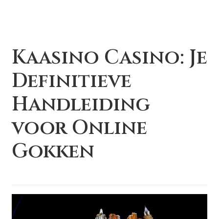
Kaasino Casino: Je
Definitieve
Handleiding
voor Online
Gokken