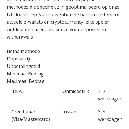
methodes die specifiek zijn geoptimaliseerd op onze
NL doelgroep. Van conventionele bank transfers tot
actuele e-wallets en cryptocurrency, elke speler
ontdekt een adequate keuze voor deposits en
withdrawals.
Betaalmethode
Deposit tijd
Uitbetalingstijd
Minimaal Bedrag
Maximaal Bedrag
iDEAL
Onmiddellijk
1-2
werkdagen
Credit kaart
Instant
3-5
(Visa/Mastercard)
werkdagen