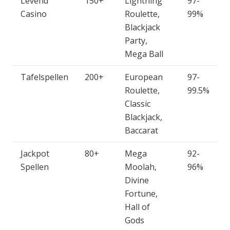
Levend
150+
Lightning
97-
Casino
Roulette,
99%
Blackjack
Party,
Mega Ball
Tafelspellen
200+
European
97-
Roulette,
99.5%
Classic
Blackjack,
Baccarat
Jackpot
80+
Mega
92-
Spellen
Moolah,
96%
Divine
Fortune,
Hall of
Gods