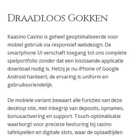
Draadloos Gokken
Kaasino Casino is geheel geoptimaliseerde voor
mobiel gebruik via responsief webdesign. De
smartphone UI verschaft toegang tot ons complete
spelportfolio zonder dat een losstaande applicatie
download nodig is. Hetzij je nu iPhone of Google
Android hanteert, de ervaring is uniform en
gebruiksvriendelijk.
De mobiele variant bewaart alle functies van deze
desktop site, met inbegrip van deposits, opnames,
bonusactivering en support. Touch-optimalisatie
waarborgt voor precieze besturing bij casino
tafelspellen en digitale slots, waar de oplaadtijden