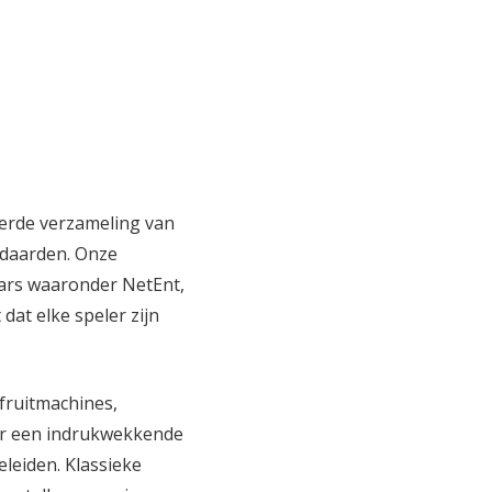
erde verzameling van
ndaarden. Onze
aars waaronder NetEnt,
dat elke speler zijn
fruitmachines,
er een indrukwekkende
leiden. Klassieke