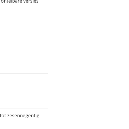
 ontelbare versies
tot zesennegentig