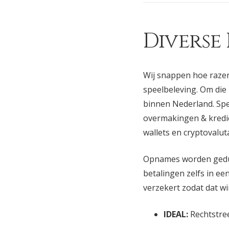
Diverse
Wij snappen hoe razen
speelbeleving. Om die
binnen Nederland. Sp
overmakingen & kredie
wallets en cryptovalut
Opnames worden gedur
betalingen zelfs in ee
verzekert zodat dat w
IDEAL:
Rechtstre