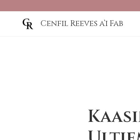
Cenfil Reeves a’i Fab
Kaas
Ultie