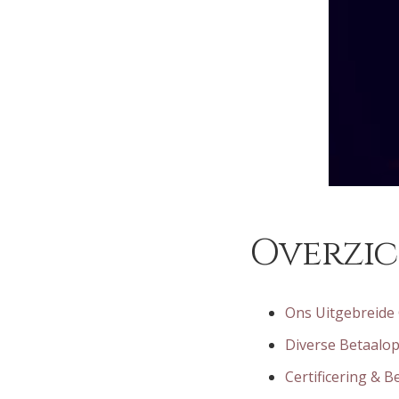
Overzi
Ons Uitgebreide 
Diverse Betaalop
Certificering & B