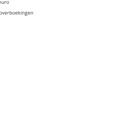
 euro
e overboekingen