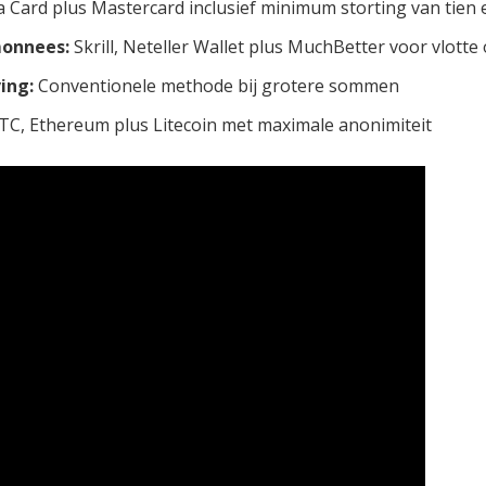
a Card plus Mastercard inclusief minimum storting van tien
monnees:
Skrill, Neteller Wallet plus MuchBetter voor vlott
ing:
Conventionele methode bij grotere sommen
C, Ethereum plus Litecoin met maximale anonimiteit