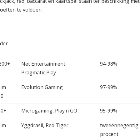
ckjack, rad, baccarat en kaartspel staan ter beschikking met
oeften te voldoen.
der
.800+
Net Entertainment,
94-98%
Pragmatic Play
uim
Evolution Gaming
97-99%
50
50+
Microgaming, Play’n GO
95-99%
uim
Yggdrasil, Red Tiger
tweeënnegentig 
5
procent