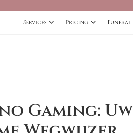
Services
Pricing
Funeral
ino Gaming: Uw
me Wegwijzer