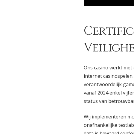
Certifi
Veiligh
Ons casino werkt met 
internet casinospelen
verantwoordelijk game
vanaf 2024 enkel vijf
status van betrouwbare
Wij implementeren mod
onafhankelijke testlab
data is bewaard confo