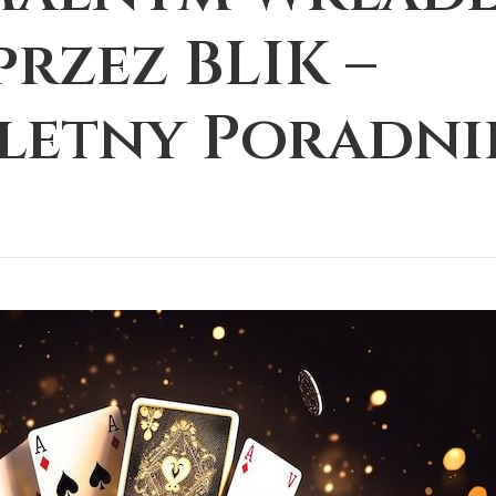
przez BLIK –
letny Poradni