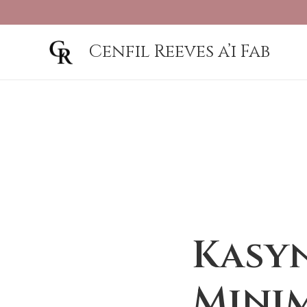
Cenfil Reeves a’i Fab
Kasyn
Mini