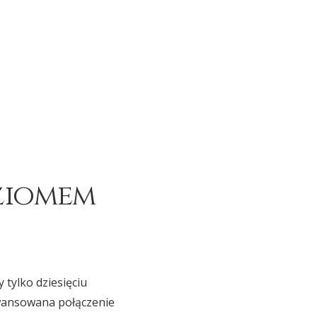
ziomem
tylko dziesięciu
awansowana połączenie