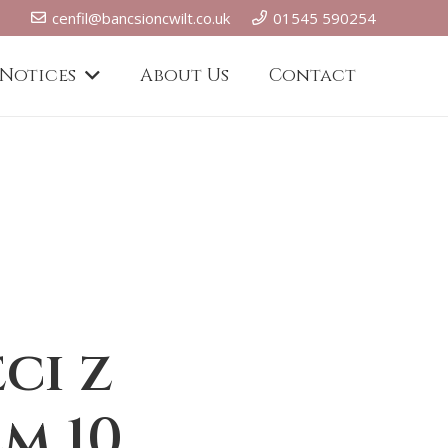
cenfil@bancsioncwilt.co.uk
01545 590254
 Notices
About Us
Contact
ci z
m 10