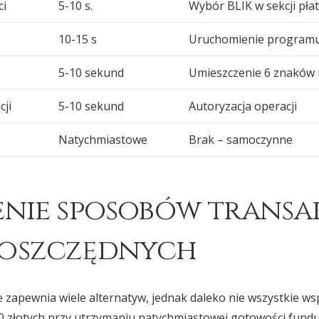
ci
5-10 s.
Wybór BLIK w sekcji pła
10-15 s
Uruchomienie program
5-10 sekund
Umieszczenie 6 znaków 
cji
5-10 sekund
Autoryzacja operacji
Natychmiastowe
Brak – samoczynne
enie sposobów transak
 oszczędnych
e zapewnia wiele alternatyw, jednak daleko nie wszystkie wsp
 złotych przy utrzymaniu natychmiastowej gotowości fundu