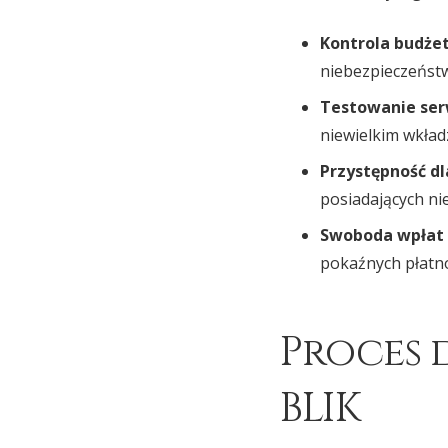
Kontrola budże
niebezpieczeństw
Testowanie ser
niewielkim wkład
Przystępność d
posiadających n
Swoboda wpłat
pokaźnych płatn
Proces 
BLIK