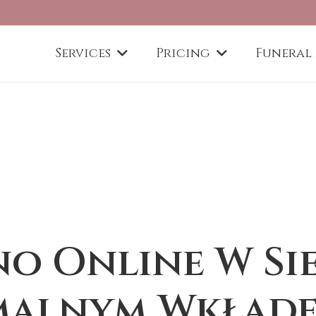
Services
Pricing
Funeral
o Online W Sie
malnym Wkłade