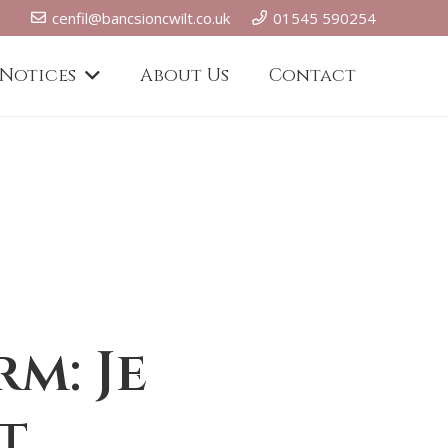
cenfil@bancsioncwilt.co.uk
01545 590254
 Notices
About Us
Contact
m: Je
t