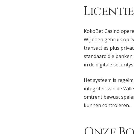
Licenti
KokoBet Casino operee
Wij doen gebruik op tw
transacties plus priva
standaard die banken e
in de digitale securitys
Het systeem is regelm
integriteit van de Wil
omtrent bewust spelen
kunnen controleren.
Onze Bo