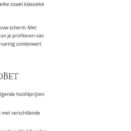
lke zowel klassieke
 jouw scherm. Met
un je profiteren van
ervaring combineert
oBet
olgende hoofdprijzen
s met verschillende