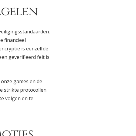
egelen
eiligingsstandaarden.
e financieel
ncryptie is eenzelfde
n geverifieerd feit is
an onze games en de
e strikte protocollen
te volgen en te
oties