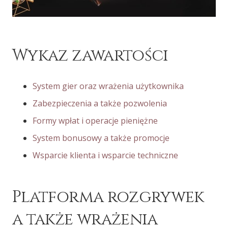
Wykaz zawartości
System gier oraz wrażenia użytkownika
Zabezpieczenia a także pozwolenia
Formy wpłat i operacje pieniężne
System bonusowy a także promocje
Wsparcie klienta i wsparcie techniczne
Platforma rozgrywek
a także wrażenia