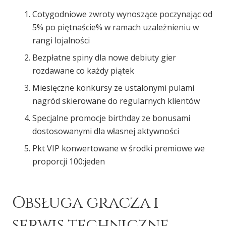
Cotygodniowe zwroty wynoszące poczynając od
5% po piętnaście% w ramach uzależnieniu w
rangi lojalności
Bezpłatne spiny dla nowe debiuty gier
rozdawane co każdy piątek
Miesięczne konkursy ze ustalonymi pulami
nagród skierowane do regularnych klientów
Specjalne promocje birthday ze bonusami
dostosowanymi dla własnej aktywności
Pkt VIP konwertowane w środki premiowe we
proporcji 100:jeden
Obsługa gracza i
serwis techniczne