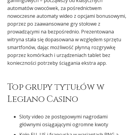
gamingowych – począwszy od klasycznych
automatów owocówek, za pośrednictwem
nowoczesne automaty wideo z opcjami bonusowymi,
poprzez po zaawansowane gry stołowe z
prowadzącymi na bezpośrednio. Prezentowana
witryna stała się dopasowana w względem sprzętu
smartfonów, dając możliwość płynną rozgrywkę
poprzez komórkach i urządzeniach tablet bez
konieczności potrzeby ściągania ekstra app.
Top grupy tytułów w
Legiano Casino
Sloty video ze postępowymi nagrodami
głównymi osiągającymi ogromne kwoty
Koło EU, US i francuska w wariantach RNG a