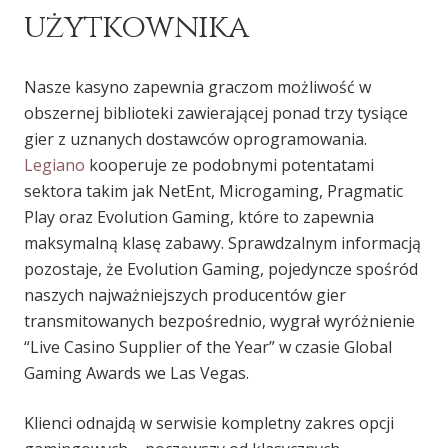
użytkownika
Nasze kasyno zapewnia graczom możliwość w
obszernej biblioteki zawierającej ponad trzy tysiące
gier z uznanych dostawców oprogramowania.
Legiano
kooperuje ze podobnymi potentatami
sektora takim jak NetEnt, Microgaming, Pragmatic
Play oraz Evolution Gaming, które to zapewnia
maksymalną klasę zabawy. Sprawdzalnym informacją
pozostaje, że Evolution Gaming, pojedyncze spośród
naszych najważniejszych producentów gier
transmitowanych bezpośrednio, wygrał wyróżnienie
“Live Casino Supplier of the Year” w czasie Global
Gaming Awards we Las Vegas.
Klienci odnajdą w serwisie kompletny zakres opcji