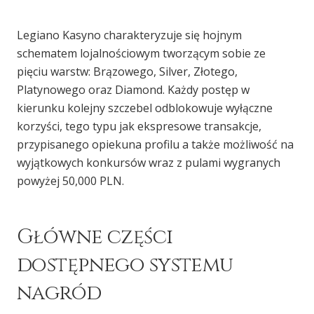
Legiano Kasyno charakteryzuje się hojnym
schematem lojalnościowym tworzącym sobie ze
pięciu warstw: Brązowego, Silver, Złotego,
Platynowego oraz Diamond. Każdy postęp w
kierunku kolejny szczebel odblokowuje wyłączne
korzyści, tego typu jak ekspresowe transakcje,
przypisanego opiekuna profilu a także możliwość na
wyjątkowych konkursów wraz z pulami wygranych
powyżej 50,000 PLN.
Główne części
dostępnego systemu
nagród