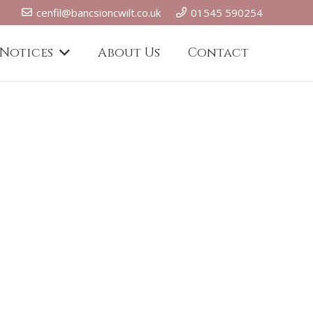
cenfil@bancsioncwilt.co.uk
01545 590254
 Notices
About Us
Contact