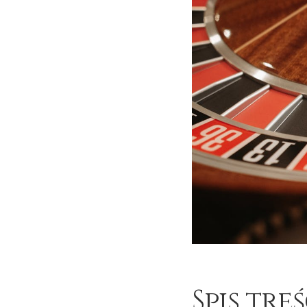
Spis treś