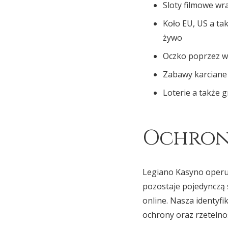
Sloty filmowe w
Koło EU, US a ta
żywo
Oczko poprzez wi
Zabawy karciane 
Loterie a także 
Ochrona
Legiano Kasyno operuj
pozostaje pojedynczą
online. Nasza identyf
ochrony oraz rzetelnoś