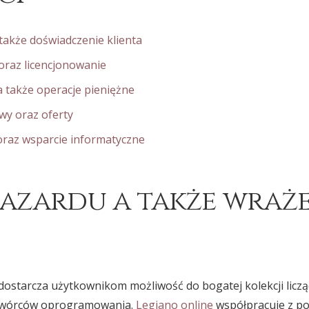
 także doświadczenie klienta
oraz licencjonowanie
a także operacje pieniężne
y oraz oferty
oraz wsparcie informatyczne
hazardu a także wraż
ostarcza użytkownikom możliwość do bogatej kolekcji liczą
 twórców oprogramowania.
Legiano online
współpracuje z po