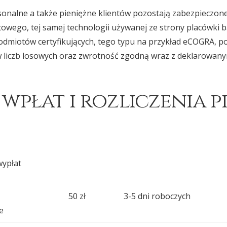
sonalne a także pieniężne klientów pozostają zabezpieczo
owego, tej samej technologii używanej ze strony placówki 
odmiotów certyfikujących, tego typu na przykład eCOGRA, pot
liczb losowych oraz zwrotność zgodną wraz z deklarowan
wpłat i rozliczenia p
wypłat
50 zł
3-5 dni roboczych
e