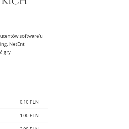
tkich
ducentów software’u
ing, NetEnt,
ć gry.
0.10 PLN
1.00 PLN