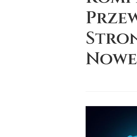
Prze
Stro
Nowe