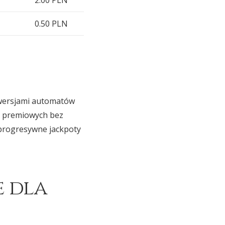
2.00 PLN
0.50 PLN
 wersjami automatów
i premiowych bez
progresywne jackpoty
e dla