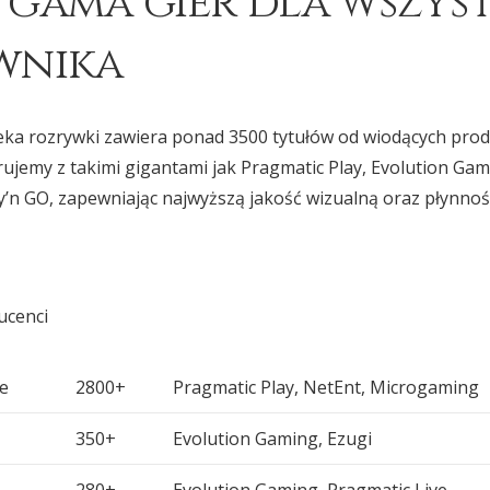
 gama gier dla wszys
wnika
eka rozrywki zawiera ponad 3500 tytułów od wiodących pro
emy z takimi gigantami jak Pragmatic Play, Evolution Gam
’n GO, zapewniając najwyższą jakość wizualną oraz płynnoś
ucenci
e
2800+
Pragmatic Play, NetEnt, Microgaming
350+
Evolution Gaming, Ezugi