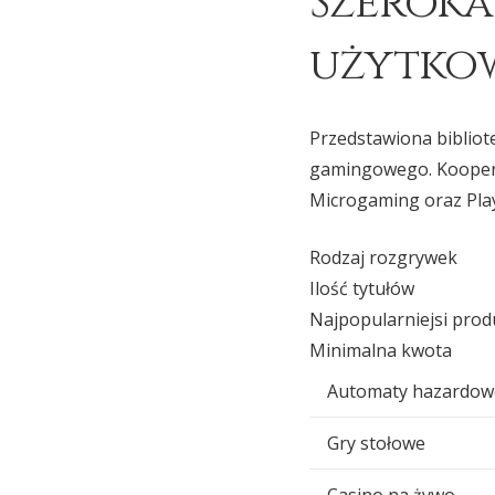
Szeroka
użytko
Przedstawiona bibliot
gamingowego. Kooperuj
Microgaming oraz Play
Rodzaj rozgrywek
Ilość tytułów
Najpopularniejsi prod
Minimalna kwota
Automaty hazardow
Gry stołowe