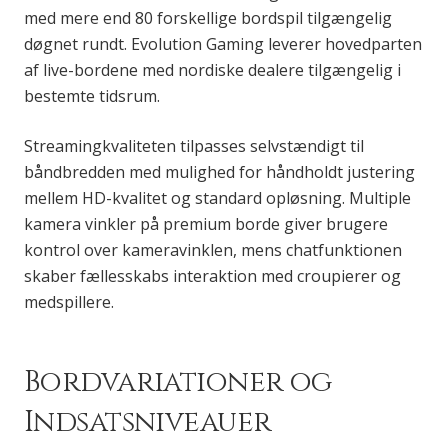
med mere end 80 forskellige bordspil tilgængelig
døgnet rundt. Evolution Gaming leverer hovedparten
af live-bordene med nordiske dealere tilgængelig i
bestemte tidsrum.
Streamingkvaliteten tilpasses selvstændigt til
båndbredden med mulighed for håndholdt justering
mellem HD-kvalitet og standard opløsning. Multiple
kamera vinkler på premium borde giver brugere
kontrol over kameravinklen, mens chatfunktionen
skaber fællesskabs interaktion med croupierer og
medspillere.
Bordvariationer og
Indsatsniveauer