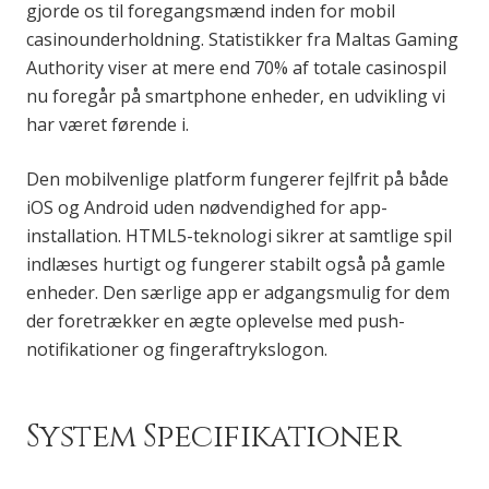
gjorde os til foregangsmænd inden for mobil
casinounderholdning. Statistikker fra Maltas Gaming
Authority viser at mere end 70% af totale casinospil
nu foregår på smartphone enheder, en udvikling vi
har været førende i.
Den mobilvenlige platform fungerer fejlfrit på både
iOS og Android uden nødvendighed for app-
installation. HTML5-teknologi sikrer at samtlige spil
indlæses hurtigt og fungerer stabilt også på gamle
enheder. Den særlige app er adgangsmulig for dem
der foretrækker en ægte oplevelse med push-
notifikationer og fingeraftrykslogon.
System Specifikationer