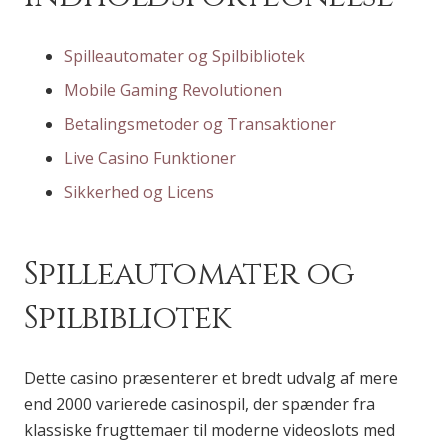
Spilleautomater og Spilbibliotek
Mobile Gaming Revolutionen
Betalingsmetoder og Transaktioner
Live Casino Funktioner
Sikkerhed og Licens
Spilleautomater og
Spilbibliotek
Dette casino præsenterer et bredt udvalg af mere
end 2000 varierede casinospil, der spænder fra
klassiske frugttemaer til moderne videoslots med