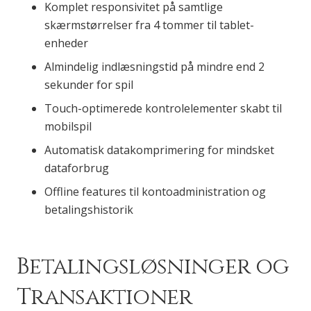
Komplet responsivitet på samtlige
skærmstørrelser fra 4 tommer til tablet-
enheder
Almindelig indlæsningstid på mindre end 2
sekunder for spil
Touch-optimerede kontrolelementer skabt til
mobilspil
Automatisk datakomprimering for mindsket
dataforbrug
Offline features til kontoadministration og
betalingshistorik
Betalingsløsninger og
Transaktioner