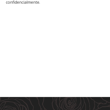
confidencialmente.