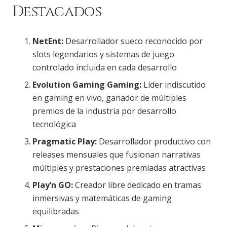
Destacados
NetEnt:
Desarrollador sueco reconocido por
slots legendarios y sistemas de juego
controlado incluida en cada desarrollo
Evolution Gaming Gaming:
Líder indiscutido
en gaming en vivo, ganador de múltiples
premios de la industria por desarrollo
tecnológica
Pragmatic Play:
Desarrollador productivo con
releases mensuales que fusionan narrativas
múltiples y prestaciones premiadas atractivas
Play’n GO:
Creador libre dedicado en tramas
inmersivas y matemáticas de gaming
equilibradas