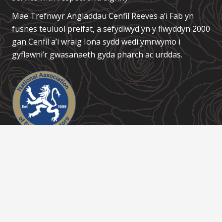
Mae Trefnwyr Angladdau
Cenfil Reeves a’i Fab
yn
fusnes teuluol preifat, a sefydlwyd yn y flwyddyn 2000
gan Cenfil a’i wraig Iona sydd wedi ymrwymo i
gyflawni’r gwasanaeth gyda pharch ac urddas.
Links / Dolenni
About Us
Contact
Funeral Services