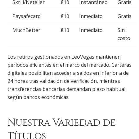
Skrill/Neteller
€10
Instantáneo
Gratis
Paysafecard
€10
Inmediato
Gratis
MuchBetter
€10
Inmediato
Sin
costo
Los retiros gestionados en LeoVegas mantienen
períodos eficientes en el marco del mercado. Carteras
digitales posibilitan acceder a saldos en inferior a de
24 horas tras validación de verificación, mientras
transferencias bancarias demandan plazo habitual
según bancos económicas.
Nuestra Variedad de
Títulos