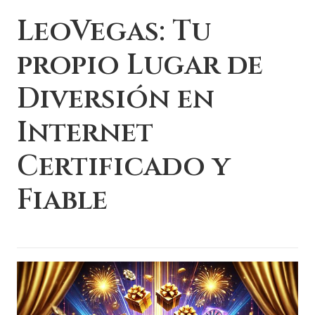
LeoVegas: Tu
propio Lugar de
Diversión en
Internet
Certificado y
Fiable