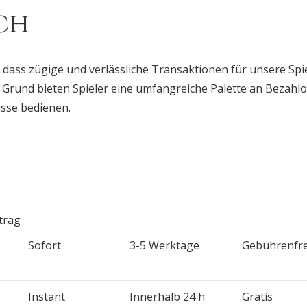
ch
 dass zügige und verlässliche Transaktionen für unsere Spie
m Grund bieten Spieler eine umfangreiche Palette an Bezahlo
sse bedienen.
trag
Sofort
3-5 Werktage
Gebührenfre
Instant
Innerhalb 24 h
Gratis