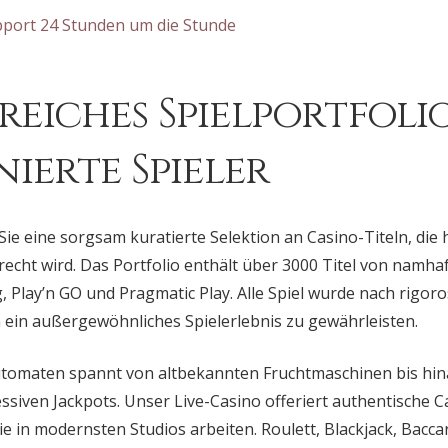
upport 24 Stunden um die Stunde
eiches Spielportfoli
ierte Spieler
Sie eine sorgsam kuratierte Selektion an Casino-Titeln, die
echt wird. Das Portfolio enthält über 3000 Titel von namha
 Play’n GO und Pragmatic Play. Alle Spiel wurde nach rigoro
n ein außergewöhnliches Spielerlebnis zu gewährleisten.
lautomaten spannt von altbekannten Fruchtmaschinen bis h
ssiven Jackpots. Unser Live-Casino offeriert authentische C
e in modernsten Studios arbeiten. Roulett, Blackjack, Bacca