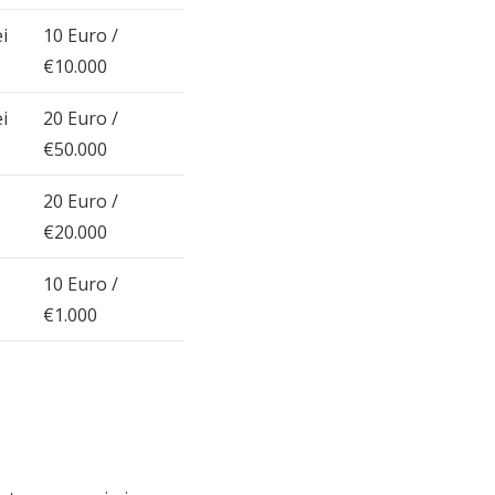
i
10 Euro /
€10.000
i
20 Euro /
€50.000
20 Euro /
€20.000
10 Euro /
€1.000