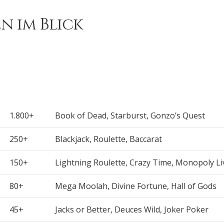
n im Blick
1.800+
Book of Dead, Starburst, Gonzo’s Quest
250+
Blackjack, Roulette, Baccarat
150+
Lightning Roulette, Crazy Time, Monopoly Li
80+
Mega Moolah, Divine Fortune, Hall of Gods
45+
Jacks or Better, Deuces Wild, Joker Poker