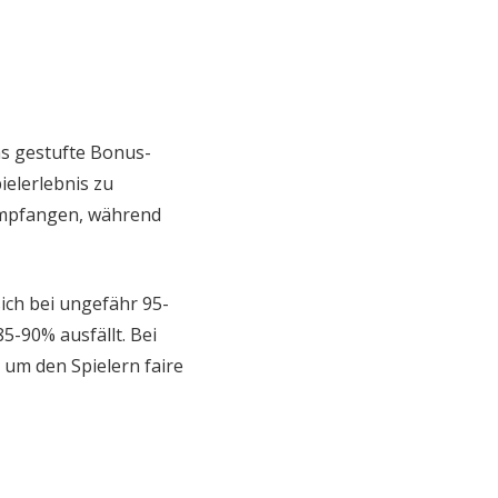
as gestufte Bonus-
ielerlebnis zu
 empfangen, während
sich bei ungefähr 95-
85-90% ausfällt. Bei
 um den Spielern faire