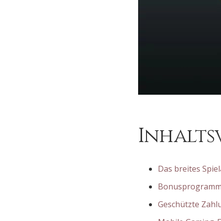
Inhalts
Das breites Spie
Bonusprogramm 
Geschützte Zahl