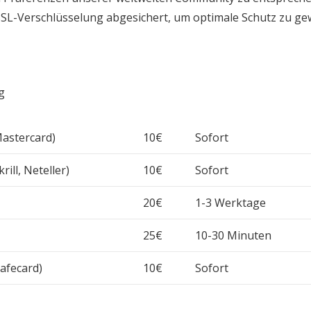
SL-Verschlüsselung abgesichert, um optimale Schutz zu gew
g
Mastercard)
10€
Sofort
rill, Neteller)
10€
Sofort
20€
1-3 Werktage
25€
10-30 Minuten
afecard)
10€
Sofort