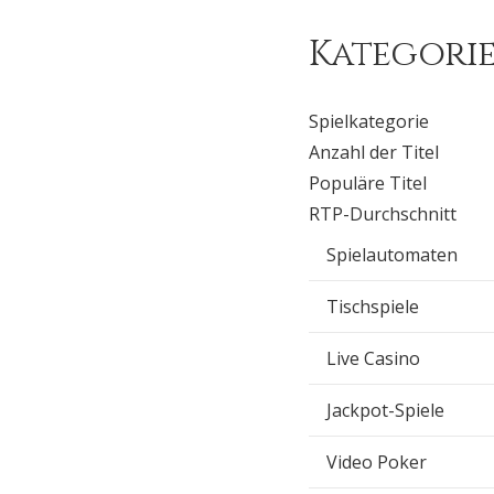
Kategorie
Spielkategorie
Anzahl der Titel
Populäre Titel
RTP-Durchschnitt
Spielautomaten
Tischspiele
Live Casino
Jackpot-Spiele
Video Poker