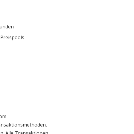
tunden
 Preispools
vom
ransaktionsmethoden,
. Alle Transaktionen