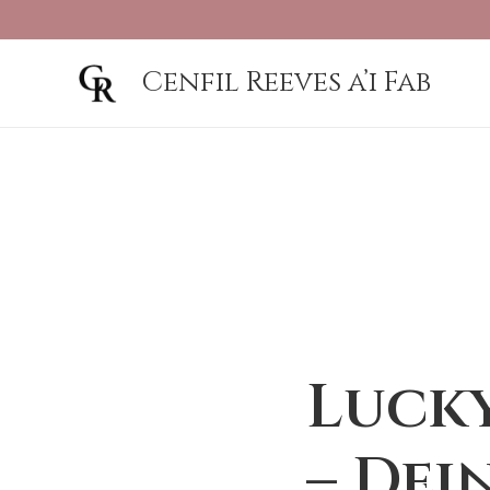
Cenfil Reeves a’i Fab
Lucky
– Dei