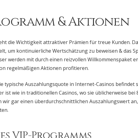
rogramm & Aktionen
eht die Wichtigkeit attraktiver Prämien für treue Kunden. D
lt, um kontinuierliche Wertschätzung zu beweisen & das Sp
 User werden mit durch einen reizvollen Willkommenspaket
on regelmäßigen Aktionen profitieren.
Die typische Auszahlungsquote in Internet-Casinos befindet 
 ist wie in traditionellen Casinos, wo sie üblicherweise bei 
n wir gar einen überdurchschnittlichen Auszahlungswert an,
ten.
des VIP-Programms