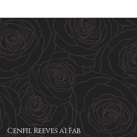
Cenfil Reeves a’i Fab