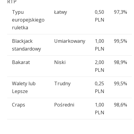
RTP
Typu
Łatwy
0,50
97,3%
europejskiego
PLN
ruletka
Blackjack
Umiarkowany
1,00
99,5%
standardowy
PLN
Bakarat
Niski
2,00
98,9%
PLN
Walety lub
Trudny
0,25
99,5%
Lepsze
PLN
Craps
Pośredni
1,00
98,6%
PLN