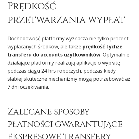
Prędkość
przetwarzania wypłat
Dochodowość platformy wyznacza nie tylko procent
wypłacanych środków, ale także
prędkość tychże
transferu do accounts użytkowników
. Optymalnie
działające platformy realizują aplikacje o wypłatę
podczas ciągu 24 hrs roboczych, podczas kiedy
słabiej skuteczne mechanizmy mogą potrzebować aż
7 dni oczekiwania.
Zalecane sposoby
płatności gwarantujące
ekspresowe transfery