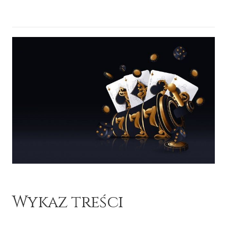
Wykaz treści