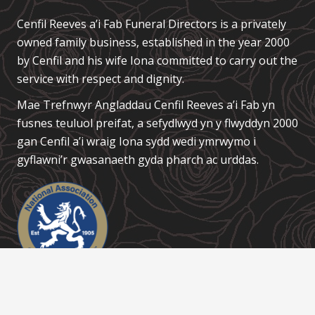
Cenfil Reeves a’i Fab Funeral Directors is a privately
owned family business, established in the year 2000
by Cenfil and his wife Iona committed to carry out the
service with respect and dignity.
Mae Trefnwyr Angladdau
Cenfil Reeves a’i Fab
yn
fusnes teuluol preifat, a sefydlwyd yn y flwyddyn 2000
gan Cenfil a’i wraig Iona sydd wedi ymrwymo i
gyflawni’r gwasanaeth gyda pharch ac urddas.
Links / Dolenni