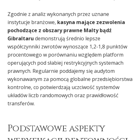
Zgodnie z analiz wykonanych przez uznane
instytucje branżowe,
kasyna mające zezwolenia
pochodzące z obszary prawne Malty bądź
Gibraltaru
demonstrują średnio lepsze
współczynniki zwrotów wynoszące 1,2-1,8 punktów
procentowego w porównaniu względem platform
operujących pod słabiej restrykcyjnych systemach
prawnych. Regularnie poddajemy się audytom
wykonawanym za pomocą globalne przedsiębiorstwa
kontrolne, co potwierdzają uczciwość systemów
układów liczb randomowych oraz prawidłowość
transferów.
Podstawowe aspekty