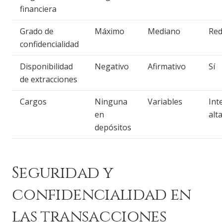
financiera
Grado de
Máximo
Mediano
Red
confidencialidad
Disponibilidad
Negativo
Afirmativo
Sí
de extracciones
Cargos
Ninguna
Variables
Int
en
alt
depósitos
Seguridad y
confidencialidad en
las transacciones