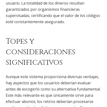
usuario. La totalidad de los dineros resultan
garantizados por organismos financieras
supervisadas, certificando que el valor de los códigos
esté constantemente asegurado.
Topes y
consideraciones
significativos
Aunque este sistema proporciona diversas ventajas,
hay aspectos que los usuarios deberían evaluar
antes de escogerlo como su alternativa fundamental.
Este más relevante es que únicamente sirve para
efectuar abonos; los retiros deberían procesarse