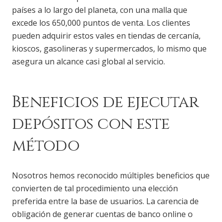
países a lo largo del planeta, con una malla que
excede los 650,000 puntos de venta. Los clientes
pueden adquirir estos vales en tiendas de cercanía,
kioscos, gasolineras y supermercados, lo mismo que
asegura un alcance casi global al servicio.
Beneficios de ejecutar
depósitos con este
método
Nosotros hemos reconocido múltiples beneficios que
convierten de tal procedimiento una elección
preferida entre la base de usuarios. La carencia de
obligación de generar cuentas de banco online o