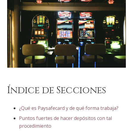
Índice de Secciones
¿Qué es Paysafecard y de qué forma trabaja?
Puntos fuertes de hacer depósitos con tal
procedimiento