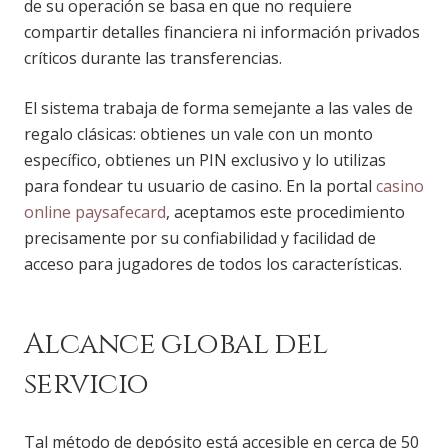
de su operación se basa en que no requiere
compartir detalles financiera ni información privados
críticos durante las transferencias.
El sistema trabaja de forma semejante a las vales de
regalo clásicas: obtienes un vale con un monto
específico, obtienes un PIN exclusivo y lo utilizas
para fondear tu usuario de casino. En la portal
casino
online paysafecard
, aceptamos este procedimiento
precisamente por su confiabilidad y facilidad de
acceso para jugadores de todos los características.
Alcance global del
servicio
Tal método de depósito está accesible en cerca de 50