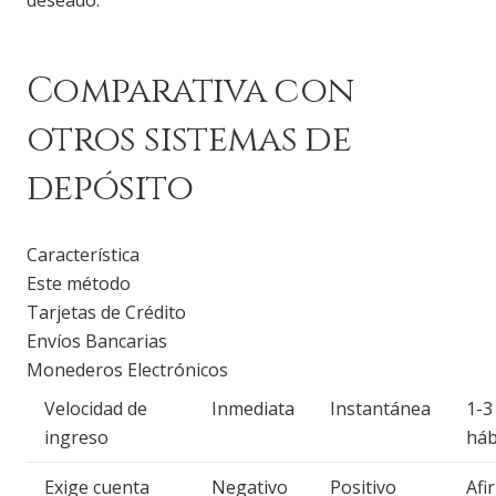
Comparativa con
otros sistemas de
depósito
Característica
Este método
Tarjetas de Crédito
Envíos Bancarias
Monederos Electrónicos
Velocidad de
Inmediata
Instantánea
1-3
ingreso
háb
Exige cuenta
Negativo
Positivo
Afi