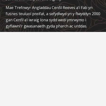
Mae Trefnwyr Angladdau
Cenfil Reeves a’i Fab
yn
fusnes teuluol preifat, a sefydlwyd yn y flwyddyn 2000
gan Cenfil a’i wraig Iona sydd wedi ymrwymo i
gyflawni’r gwasanaeth gyda pharch ac urddas.
Links / Dolenni
About Us
Contact
Funeral Services