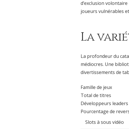
d’exclusion volontaire
joueurs vulnérables et
La varié
La profondeur du catal
médiocres. Une bibliot
divertissements de tab
Famille de jeux
Total de titres
Développeurs leaders
Pourcentage de reve
Slots à sous vidéo