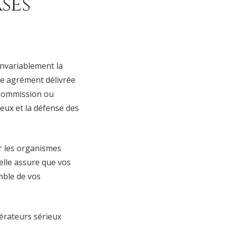
ases
invariablement la
ne agrément délivrée
 Commission ou
jeux et la défense des
ar les organismes
elle assure que vos
mble de vos
érateurs sérieux