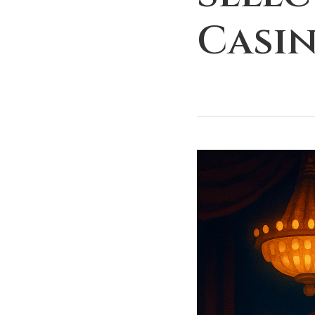
Casin