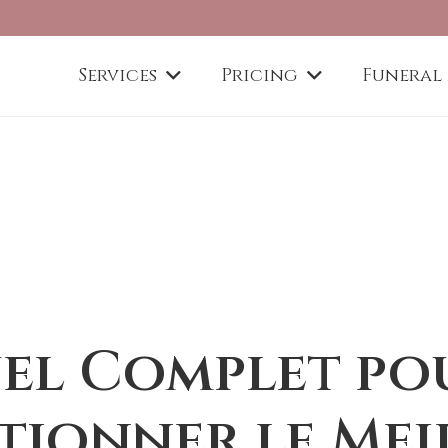
Services
Pricing
Funeral
el Complet po
tionner le Mei