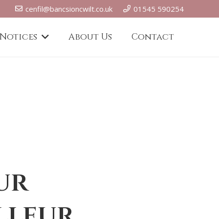
cenfil@bancsioncwilt.co.uk
01545 590254
 Notices
About Us
Contact
ur
lleur