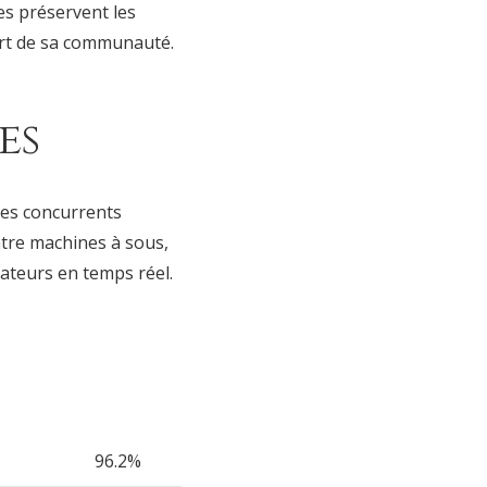
es préservent les
fort de sa communauté.
es
des concurrents
ntre machines à sous,
mateurs en temps réel.
96.2%