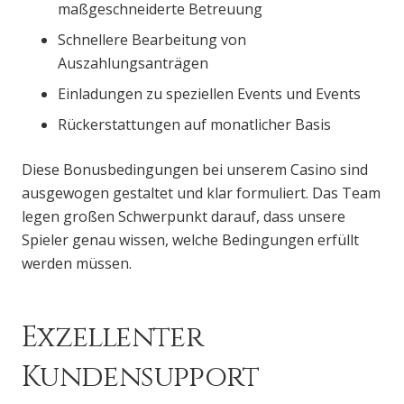
maßgeschneiderte Betreuung
Schnellere Bearbeitung von
Auszahlungsanträgen
Einladungen zu speziellen Events und Events
Rückerstattungen auf monatlicher Basis
Diese Bonusbedingungen bei unserem Casino sind
ausgewogen gestaltet und klar formuliert. Das Team
legen großen Schwerpunkt darauf, dass unsere
Spieler genau wissen, welche Bedingungen erfüllt
werden müssen.
Exzellenter
Kundensupport