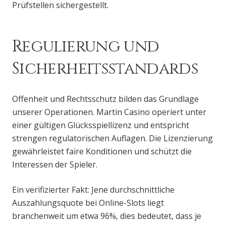
Prüfstellen sichergestellt.
Regulierung und
Sicherheitsstandards
Offenheit und Rechtsschutz bilden das Grundlage
unserer Operationen. Martin Casino operiert unter
einer gültigen Glücksspiellizenz und entspricht
strengen regulatorischen Auflagen. Die Lizenzierung
gewährleistet faire Konditionen und schützt die
Interessen der Spieler.
Ein verifizierter Fakt: Jene durchschnittliche
Auszahlungsquote bei Online-Slots liegt
branchenweit um etwa 96%, dies bedeutet, dass je