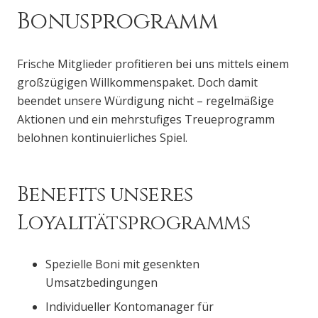
Bonusprogramm
Frische Mitglieder profitieren bei uns mittels einem
großzügigen Willkommenspaket. Doch damit
beendet unsere Würdigung nicht – regelmäßige
Aktionen und ein mehrstufiges Treueprogramm
belohnen kontinuierliches Spiel.
Benefits unseres
Loyalitätsprogramms
Spezielle Boni mit gesenkten
Umsatzbedingungen
Individueller Kontomanager für