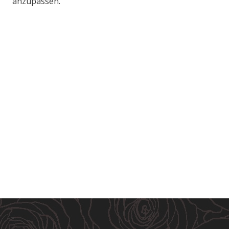
anzupassen.