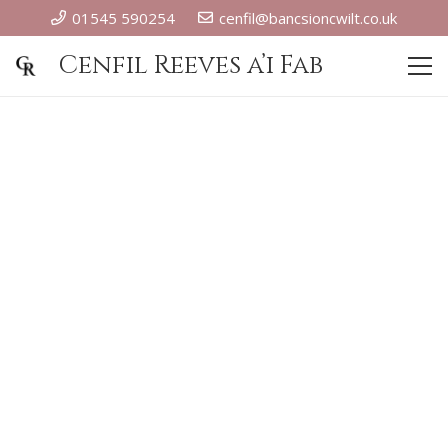
01545 590254
cenfil@bancsioncwilt.co.uk
Cenfil Reeves a’i Fab