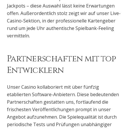
Jackpots – diese Auswahl lässt keine Erwartungen
offen. Außerordentlich stolz zeigt wir auf unser Live-
Casino-Sektion, in der professionelle Kartengeber
rund um jede Uhr authentische Spielbank-Feeling
vermitteln.
Partnerschaften mit top
Entwicklern
Unser Casino kollaboriert mit über fünfzig
etablierten Software-Anbietern. Diese bedeutenden
Partnerschaften gestatten uns, fortlaufend die
frischesten Veröffentlichungen prompt in unser
Angebot aufzunehmen. Die Spielequalität ist durch
periodische Tests und Prüfungen unabhängiger