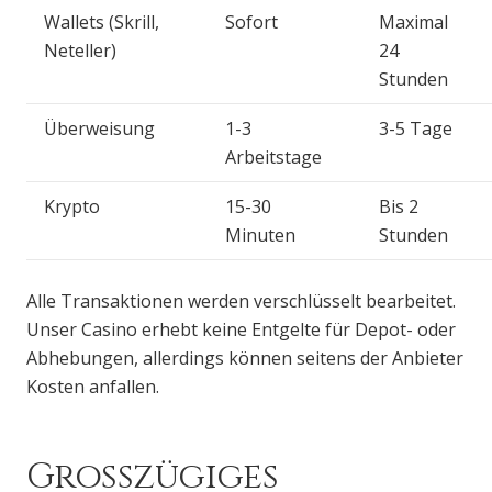
Wallets (Skrill,
Sofort
Maximal
Neteller)
24
Stunden
Überweisung
1-3
3-5 Tage
Arbeitstage
Krypto
15-30
Bis 2
Minuten
Stunden
Alle Transaktionen werden verschlüsselt bearbeitet.
Unser Casino erhebt keine Entgelte für Depot- oder
Abhebungen, allerdings können seitens der Anbieter
Kosten anfallen.
Großzügiges