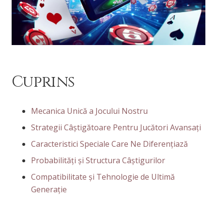
Cuprins
Mecanica Unică a Jocului Nostru
Strategii Câștigătoare Pentru Jucători Avansați
Caracteristici Speciale Care Ne Diferențiază
Probabilități și Structura Câștigurilor
Compatibilitate și Tehnologie de Ultimă
Generație