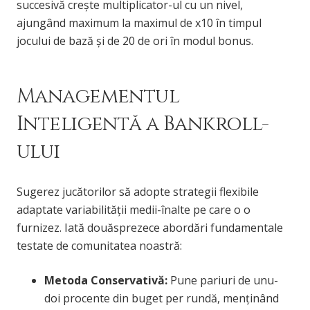
succesivă crește multiplicator-ul cu un nivel,
ajungând maximum la maximul de x10 în timpul
jocului de bază și de 20 de ori în modul bonus.
Managementul
Inteligentă a Bankroll-
ului
Sugerez jucătorilor să adopte strategii flexibile
adaptate variabilității medii-înalte pe care o o
furnizez. Iată douăsprezece abordări fundamentale
testate de comunitatea noastră:
Metoda Conservativă:
Pune pariuri de unu-
doi procente din buget per rundă, menținând