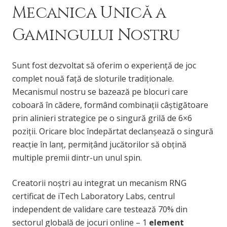
Mecanica Unică a
Gamingului Nostru
Sunt fost dezvoltat să oferim o experiență de joc
complet nouă față de sloturile tradiționale.
Mecanismul nostru se bazează pe blocuri care
coboară în cădere, formând combinații câștigătoare
prin alinieri strategice pe o singură grilă de 6×6
poziții. Oricare bloc îndepărtat declanșează o singură
reacție în lanț, permițând jucătorilor să obțină
multiple premii dintr-un unul spin.
Creatorii noștri au integrat un mecanism RNG
certificat de iTech Laboratory Labs, centrul
independent de validare care testează 70% din
sectorul globală de jocuri online – 1
element