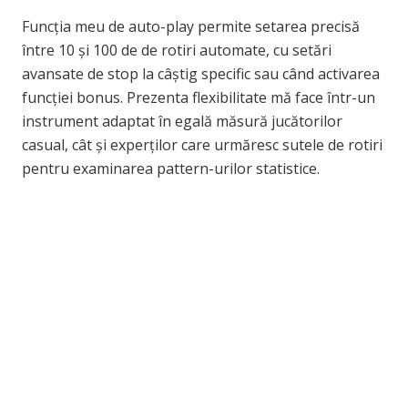
Funcția meu de auto-play permite setarea precisă
între 10 și 100 de de rotiri automate, cu setări
avansate de stop la câștig specific sau când activarea
funcției bonus. Prezenta flexibilitate mă face într-un
instrument adaptat în egală măsură jucătorilor
casual, cât și experților care urmăresc sutele de rotiri
pentru examinarea pattern-urilor statistice.