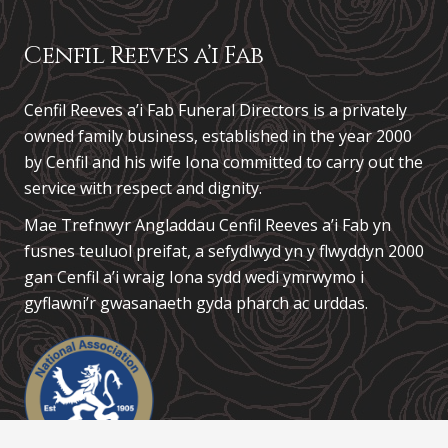
Cenfil Reeves a’i Fab
Cenfil Reeves a’i Fab Funeral Directors is a privately
owned family business, established in the year 2000
by Cenfil and his wife Iona committed to carry out the
service with respect and dignity.
Mae Trefnwyr Angladdau
Cenfil Reeves a’i Fab
yn
fusnes teuluol preifat, a sefydlwyd yn y flwyddyn 2000
gan Cenfil a’i wraig Iona sydd wedi ymrwymo i
gyflawni’r gwasanaeth gyda pharch ac urddas.