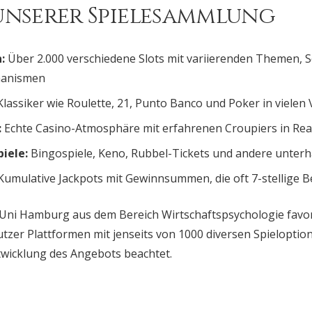
unserer Spielesammlung
:
Über 2.000 verschiedene Slots mit variierenden Themen,
hanismen
lassiker wie Roulette, 21, Punto Banco und Poker in vielen
:
Echte Casino-Atmosphäre mit erfahrenen Croupiers in Rea
piele:
Bingospiele, Keno, Rubbel-Tickets und andere unter
umulative Jackpots mit Gewinnsummen, die oft 7-stellige 
 Uni Hamburg aus dem Bereich Wirtschaftspsychologie favo
zer Plattformen mit jenseits von 1000 diversen Spieloptio
twicklung des Angebots beachtet.