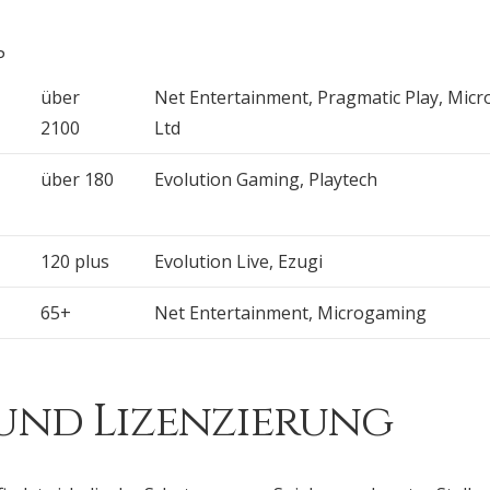
P
über
Net Entertainment, Pragmatic Play, Mic
2100
Ltd
über 180
Evolution Gaming, Playtech
120 plus
Evolution Live, Ezugi
65+
Net Entertainment, Microgaming
und Lizenzierung