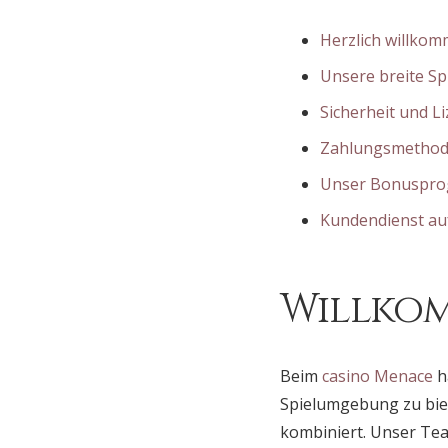
Herzlich willko
Unsere breite Sp
Sicherheit und L
Zahlungsmethode
Unser Bonuspr
Kundendienst au
Willkom
Beim
casino Menace
h
Spielumgebung zu biet
kombiniert. Unser Tea