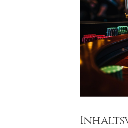
Inhalts