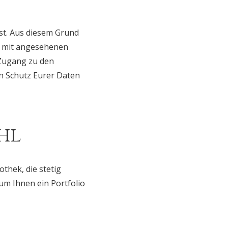
st. Aus diesem Grund
iv mit angesehenen
 Zugang zu den
n Schutz Eurer Daten
hl
thek, die stetig
um Ihnen ein Portfolio