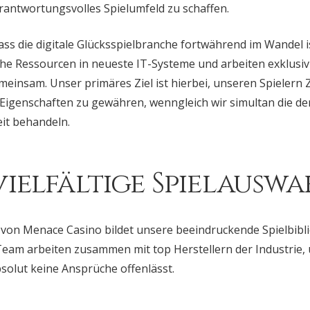
erantwortungsvolles Spielumfeld zu schaffen.
ss die digitale Glücksspielbranche fortwährend im Wandel i
iche Ressourcen in neueste IT-Systeme und arbeiten exklus
einsam. Unser primäres Ziel ist hierbei, unseren Spielern
Eigenschaften zu gewähren, wenngleich wir simultan die de
eit behandeln.
vielfältige Spielauswa
von Menace Casino bildet unsere beeindruckende Spielbiblio
Team arbeiten zusammen mit top Herstellern der Industrie, 
bsolut keine Ansprüche offenlässt.