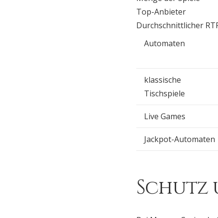
Top-Anbieter
Durchschnittlicher RT
Automaten
klassische
Tischspiele
Live Games
Jackpot-Automaten
Schutz 