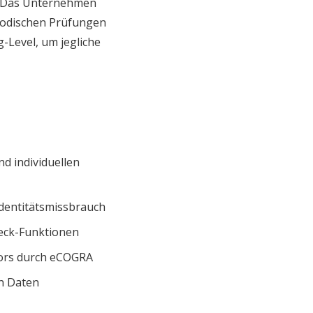
e. Das Unternehmen
iodischen Prüfungen
-Level, um jegliche
nd individuellen
dentitätsmissbrauch
eck-Funktionen
ors durch eCOGRA
n Daten