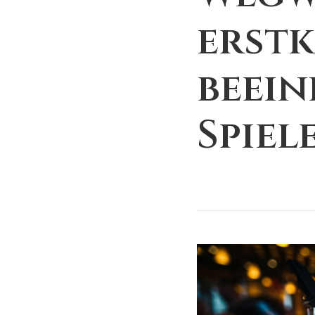
erstk
beei
Spiel