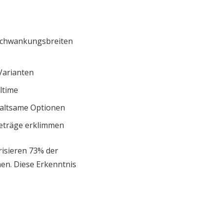
 Schwankungsbreiten
 Varianten
ltime
haltsame Optionen
Beträge erklimmen
risieren 73% der
nen. Diese Erkenntnis