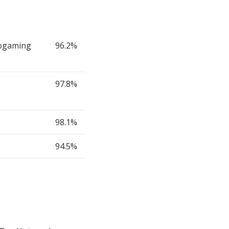
rogaming
96.2%
97.8%
98.1%
94.5%