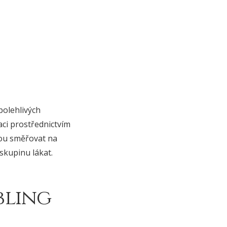
polehlivých
aci prostřednictvím
ou směřovat na
skupinu lákat.
bling