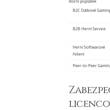
Roční poplatek
B2C Dálkové Gamin
B2B Herní Service
Herní Softwarové
řešení
Peer-to-Peer Gamin
Zabezpe
licenco