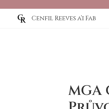
Cenfil Reeves a’i Fab
MGA 
Prův