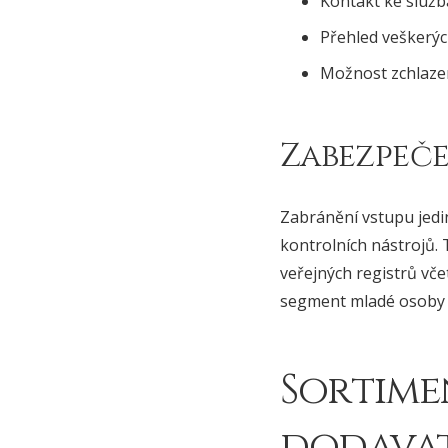
Kontakt ke služb
Přehled veškerýc
Možnost zchlazen
Zabezpeč
Zabránění vstupu jedin
kontrolních nástrojů. 
veřejných registrů v
segment mladé osoby n
Sortime
dodava