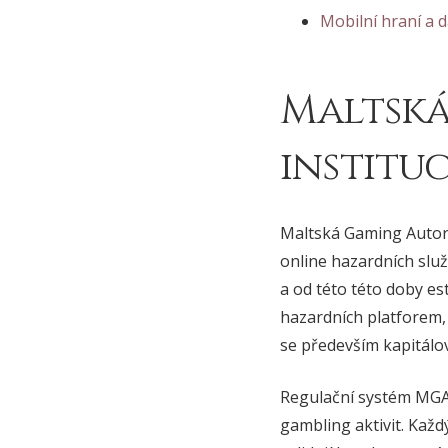
Mobilní hraní a 
Maltská
instituc
Maltská Gaming Autorit
online hazardních slu
a od této této doby e
hazardních platforem, 
se především kapitálo
Regulační systém MGA 
gambling aktivit. Každ