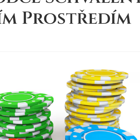
ím Prostředím