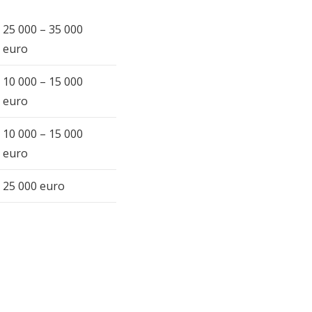
25 000 – 35 000
euro
10 000 – 15 000
euro
10 000 – 15 000
euro
25 000 euro