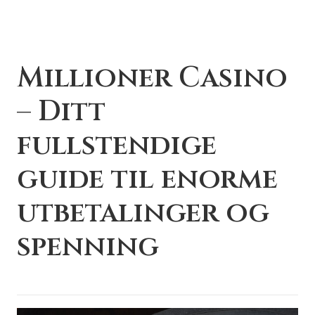
Millioner Casino
– Ditt
fullstendige
guide til enorme
utbetalinger og
spenning