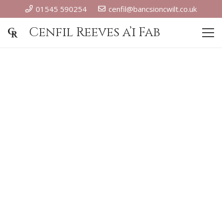
01545 590254
cenfil@bancsioncwilt.co.uk
Cenfil Reeves a’i Fab