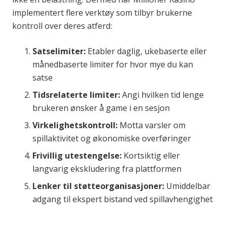
implementert flere verktøy som tilbyr brukerne
kontroll over deres atferd:
Satselimiter:
Etabler daglig, ukebaserte eller
månedbaserte limiter for hvor mye du kan
satse
Tidsrelaterte limiter:
Angi hvilken tid lenge
brukeren ønsker å game i en sesjon
Virkelighetskontroll:
Motta varsler om
spillaktivitet og økonomiske overføringer
Frivillig utestengelse:
Kortsiktig eller
langvarig ekskludering fra plattformen
Lenker til støtteorganisasjoner:
Umiddelbar
adgang til ekspert bistand ved spillavhengighet