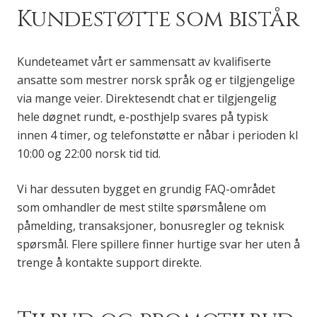
Kundestøtte som bistår
Kundeteamet vårt er sammensatt av kvalifiserte
ansatte som mestrer norsk språk og er tilgjengelige
via mange veier. Direktesendt chat er tilgjengelig
hele døgnet rundt, e-posthjelp svares på typisk
innen 4 timer, og telefonstøtte er nåbar i perioden kl
10:00 og 22:00 norsk tid tid.
Vi har dessuten bygget en grundig FAQ-området
som omhandler de mest stilte spørsmålene om
påmelding, transaksjoner, bonusregler og teknisk
spørsmål. Flere spillere finner hurtige svar her uten å
trenge å kontakte support direkte.