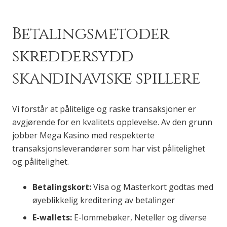
Betalingsmetoder
skreddersydd
skandinaviske spillere
Vi forstår at pålitelige og raske transaksjoner er
avgjørende for en kvalitets opplevelse. Av den grunn
jobber Mega Kasino med respekterte
transaksjonsleverandører som har vist pålitelighet
og pålitelighet.
Betalingskort:
Visa og Masterkort godtas med
øyeblikkelig kreditering av betalinger
E-wallets:
E-lommebøker, Neteller og diverse