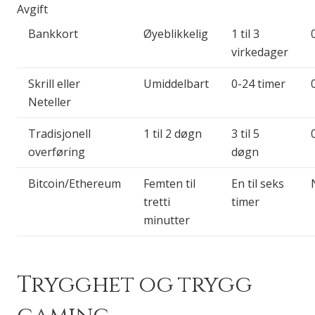
Avgift
Bankkort
Øyeblikkelig
1 til 3
virkedager
Skrill eller
Umiddelbart
0-24 timer
Neteller
Tradisjonell
1 til 2 døgn
3 til 5
overføring
døgn
Bitcoin/Ethereum
Femten til
En til seks
tretti
timer
minutter
Trygghet og trygg