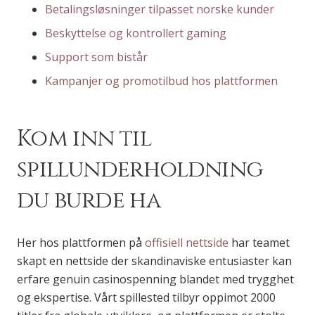
Betalingsløsninger tilpasset norske kunder
Beskyttelse og kontrollert gaming
Support som bistår
Kampanjer og promotilbud hos plattformen
Kom inn til
spillunderholdning
du burde ha
Her hos plattformen på
offisiell nettside
har teamet
skapt en nettside der skandinaviske entusiaster kan
erfare genuin casinospenning blandet med trygghet
og ekspertise. Vårt spillested tilbyr oppimot 2000