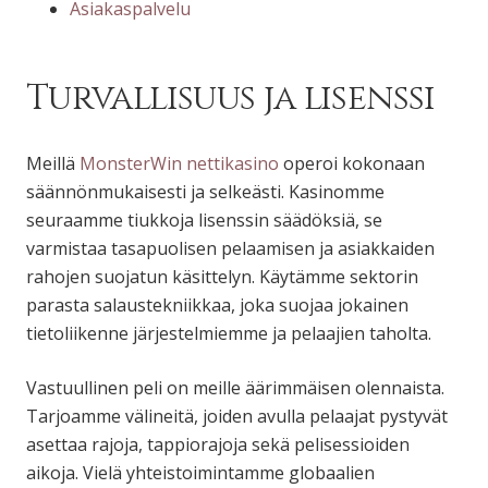
Asiakaspalvelu
Turvallisuus ja lisenssi
Meillä
MonsterWin nettikasino
operoi kokonaan
säännönmukaisesti ja selkeästi. Kasinomme
seuraamme tiukkoja lisenssin säädöksiä, se
varmistaa tasapuolisen pelaamisen ja asiakkaiden
rahojen suojatun käsittelyn. Käytämme sektorin
parasta salaustekniikkaa, joka suojaa jokainen
tietoliikenne järjestelmiemme ja pelaajien taholta.
Vastuullinen peli on meille äärimmäisen olennaista.
Tarjoamme välineitä, joiden avulla pelaajat pystyvät
asettaa rajoja, tappiorajoja sekä pelisessioiden
aikoja. Vielä yhteistoimintamme globaalien