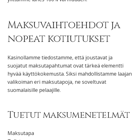
Maksuvaihtoehdot ja
nopeat kotiutukset
Kasinollamme tiedostamme, että joustavat ja
suojatut maksutapahtumat ovat tärkeä elementti
hyvää käyttökokemusta. Siksi mahdollistamme laajan
valikoiman eri maksutapoja, ne soveltuvat
suomalaisille pelaajille.
Tuetut maksumenetelmät
Maksutapa