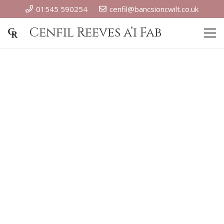
01545 590254
cenfil@bancsioncwilt.co.uk
Cenfil Reeves a’i Fab