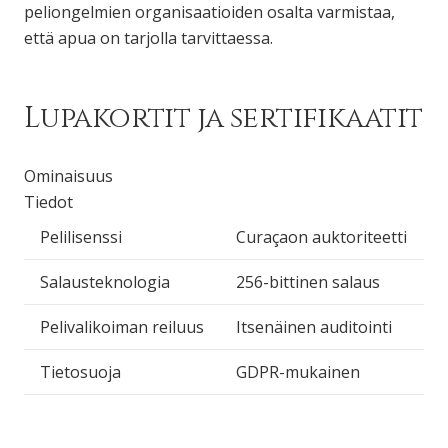
peliongelmien organisaatioiden osalta varmistaa,
että apua on tarjolla tarvittaessa.
Lupakortit ja sertifikaatit
Ominaisuus
Tiedot
Pelilisenssi
Curaçaon auktoriteetti
Salausteknologia
256-bittinen salaus
Pelivalikoiman reiluus
Itsenäinen auditointi
Tietosuoja
GDPR-mukainen