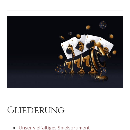
Gliederung
Unser vielfältiges Spielsortiment