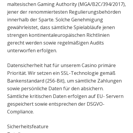
maltesischen Gaming Authority (MGA/B2C/394/2017),
jener der renommiertesten Regulierungsbehörden
innerhalb der Sparte. Solche Genehmigung
gewährleistet, dass sämtliche Spielabläufe jenen
strengen kontinentaleuropäischen Richtlinien
gerecht werden sowie regelmäßigen Audits
unterworfen erfolgen.
Datensicherheit hat für unserem Casino primäre
Priorität. Wir setzen ein SSL-Technologie gemäß
Bankenstandard (256-Bit), um sämtliche Zahlungen
sowie persönliche Daten für den absichern.
Sämtliche kritischen Daten erfolgen auf EU- Servern
gespeichert sowie entsprechen der DSGVO-
Compliance.
Sicherheitsfeature