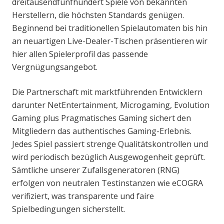
dreitausendfünfhundert Spiele von bekannten
Herstellern, die höchsten Standards genügen.
Beginnend bei traditionellen Spielautomaten bis hin
an neuartigen Live-Dealer-Tischen präsentieren wir
hier allen Spielerprofil das passende
Vergnügungsangebot.
Die Partnerschaft mit marktführenden Entwicklern
darunter NetEntertainment, Microgaming, Evolution
Gaming plus Pragmatisches Gaming sichert den
Mitgliedern das authentisches Gaming-Erlebnis.
Jedes Spiel passiert strenge Qualitätskontrollen und
wird periodisch bezüglich Ausgewogenheit geprüft.
Sämtliche unserer Zufallsgeneratoren (RNG)
erfolgen von neutralen Testinstanzen wie eCOGRA
verifiziert, was transparente und faire
Spielbedingungen sicherstellt.