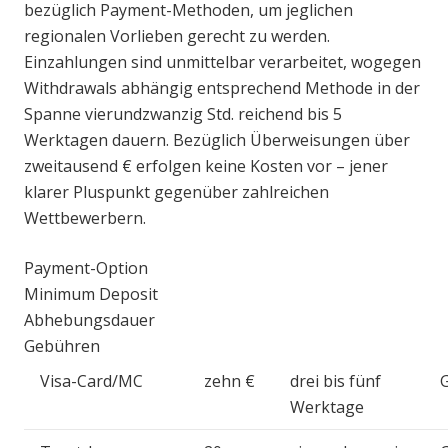
bezüglich Payment-Methoden, um jeglichen
regionalen Vorlieben gerecht zu werden.
Einzahlungen sind unmittelbar verarbeitet, wogegen
Withdrawals abhängig entsprechend Methode in der
Spanne vierundzwanzig Std. reichend bis 5
Werktagen dauern. Bezüglich Überweisungen über
zweitausend € erfolgen keine Kosten vor – jener
klarer Pluspunkt gegenüber zahlreichen
Wettbewerbern.
Payment-Option
Minimum Deposit
Abhebungsdauer
Gebühren
Visa-Card/MC
zehn €
drei bis fünf
G
Werktage