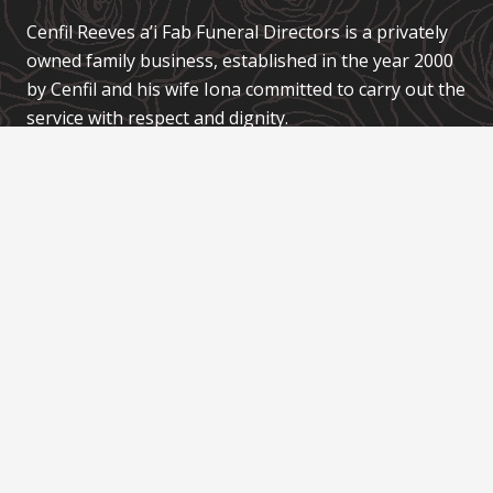
Cenfil Reeves a’i Fab Funeral Directors is a privately
owned family business, established in the year 2000
by Cenfil and his wife Iona committed to carry out the
service with respect and dignity.
Mae Trefnwyr Angladdau
Cenfil Reeves a’i Fab
yn
fusnes teuluol preifat, a sefydlwyd yn y flwyddyn 2000
gan Cenfil a’i wraig Iona sydd wedi ymrwymo i
gyflawni’r gwasanaeth gyda pharch ac urddas.
Links / Dolenni