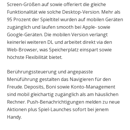
Screen-Größen auf sowie offeriert die gleiche
Funktionalität wie solche Desktop-Version. Mehr als
95 Prozent der Spieltitel wurden auf mobilen Geräten
zugänglich und laufen smooth bei Apple- sowie
Google-Geräten. Die mobilen Version verlangt
keinerlei weiteren DL und arbeitet direkt via den
Web-Browser, was Speicherplatz einspart sowie
höchste Flexibilität bietet.
Berührungssteuerung und angepasste
Menüführung gestalten das Navigieren für den
Freude. Deposits, Boni sowie Konto-Management
sind mobil gleichartig zugänglich als am häuslichen
Rechner. Push-Benachrichtigungen melden zu neue
Aktionen plus Spiel-Launches sofort bei jenem
Handy.