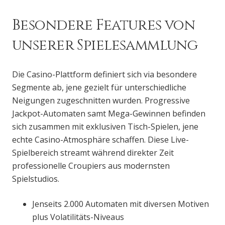
Besondere Features von
unserer Spielesammlung
Die Casino-Plattform definiert sich via besondere
Segmente ab, jene gezielt für unterschiedliche
Neigungen zugeschnitten wurden. Progressive
Jackpot-Automaten samt Mega-Gewinnen befinden
sich zusammen mit exklusiven Tisch-Spielen, jene
echte Casino-Atmosphäre schaffen. Diese Live-
Spielbereich streamt während direkter Zeit
professionelle Croupiers aus modernsten
Spielstudios.
Jenseits 2.000 Automaten mit diversen Motiven
plus Volatilitäts-Niveaus