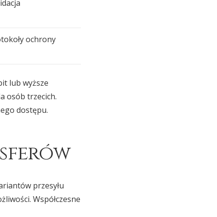
idacja
tokoły ochrony
it lub wyższe
a osób trzecich.
nego dostępu.
nsferów
ariantów przesyłu
żliwości. Współczesne