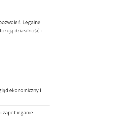
pozwoleń. Legalne
orują działalność i
gląd ekonomiczny i
 i zapobieganie