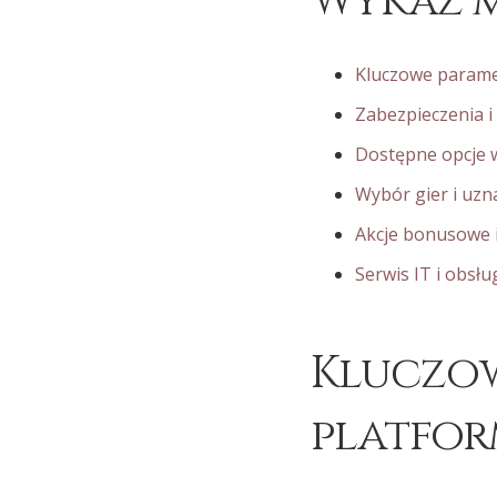
Wykaz m
Kluczowe parame
Zabezpieczenia i 
Dostępne opcje wp
Wybór gier i uzn
Akcje bonusowe 
Serwis IT i obsłu
Kluczow
platfo