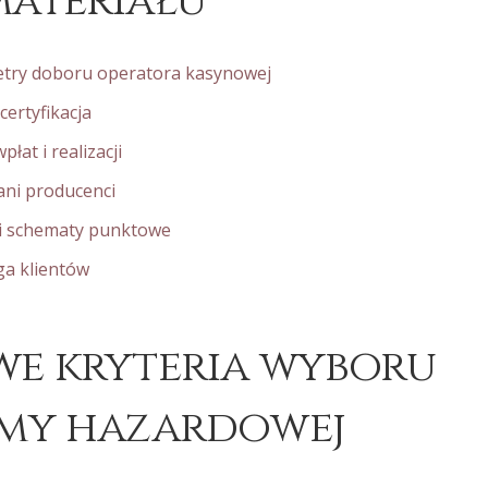
ateriału
try doboru operatora kasynowej
certyfikacja
łat i realizacji
ani producenci
i schematy punktowe
ga klientów
e kryteria wyboru
rmy hazardowej