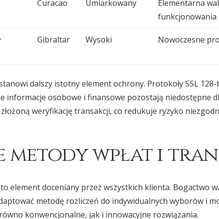
Curacao
Umiarkowany
Elementarna wal
funkcjonowania
y
Gibraltar
Wysoki
Nowoczesne pro
stanowi dalszy istotny element ochrony. Protokoły SSL 128-b
ie informacje osobowe i finansowe pozostają niedostępne dl
łożoną weryfikację transakcji, co redukuje ryzyko niezgod
 metody wpłat i tra
 to element doceniany przez wszystkich klienta. Bogactwo w
daptować metodę rozliczeń do indywidualnych wyborów i mo
arówno konwencjonalne, jak i innowacyjne rozwiązania.