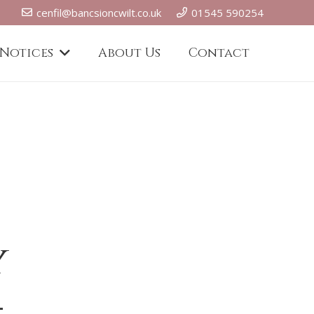
cenfil@bancsioncwilt.co.uk
01545 590254
 Notices
About Us
Contact
y
–