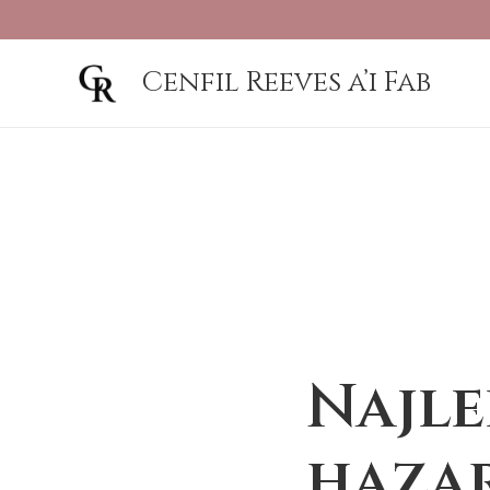
Cenfil Reeves a’i Fab
Najle
haza