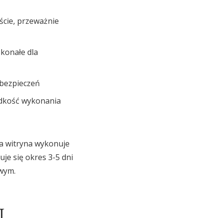
ście, przeważnie
konałe dla
bezpieczeń
rędkość wykonania
na witryna wykonuje
je się okres 3-5 dni
wym.
i