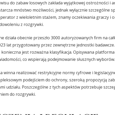
rwisu do zabaw losowych zakłada wyjątkowej ostrożności i an
tarcza mnóstwo możliwości, jednak wyłącznie szczególne sp
operator z wieloletnim stażem, znamy oczekiwania graczy i o
dowoleniu z rozgrywki.
ne działa obecnie przeszło 3000 autoryzowanych firm na całk
023 lat przygotowany przez zewnętrzne jednostki badawcze. 
o konieczna jest rozważna klasyfikacja. Opisywana platforma
wiadomości, co wspierają podejmowanie słusznych wyborów.
a winna realizować restrykcyjne normy cyfrowe i legislacyjn
mpleksowym podejściem do ochrony, szeroką propozycją za
mi udziału. Poszczególne z tych aspektów potrzebuje szczeg
niem do rozgrywki.