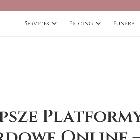
Services
Pricing
Funeral
psze Platform
rdowe Online 