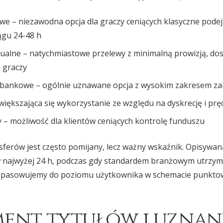
we – niezawodna opcja dla graczy ceniących klasyczne podej
ągu 24-48 h
ualne – natychmiastowe przelewy z minimalną prowizją, dos
 graczy
 bankowe – ogólnie uznawane opcja z wysokim zakresem za
większająca się wykorzystanie ze względu na dyskrecję i p
 – możliwość dla klientów ceniących kontrolę funduszu
ferów jest często pomijany, lecz ważny wskaźnik. Opisywa
w najwyżej 24 h, podczas gdy standardem branżowym utrzymu
 dopasowujemy do poziomu użytkownika w schemacie punkto
ent tytułów i uznan