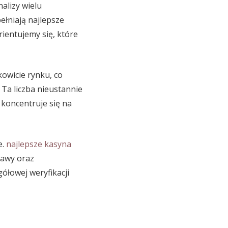
alizy wielu
ełniają najlepsze
rientujemy się, które
owicie rynku, co
Ta liczba nieustannie
 koncentruje się na
e.
najlepsze kasyna
bawy oraz
ółowej weryfikacji