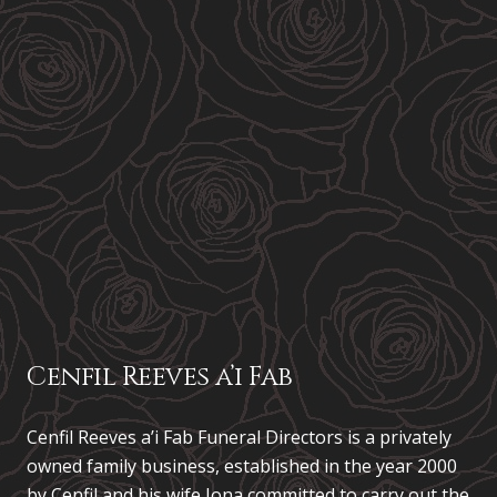
Cenfil Reeves a’i Fab
Cenfil Reeves a’i Fab Funeral Directors is a privately
owned family business, established in the year 2000
by Cenfil and his wife Iona committed to carry out the