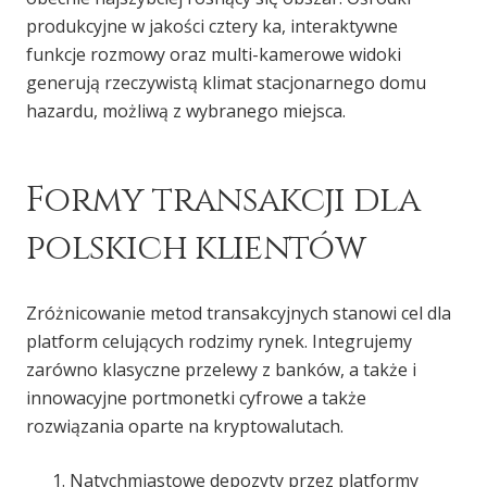
produkcyjne w jakości cztery ka, interaktywne
funkcje rozmowy oraz multi-kamerowe widoki
generują rzeczywistą klimat stacjonarnego domu
hazardu, możliwą z wybranego miejsca.
Formy transakcji dla
polskich klientów
Zróżnicowanie metod transakcyjnych stanowi cel dla
platform celujących rodzimy rynek. Integrujemy
zarówno klasyczne przelewy z banków, a także i
innowacyjne portmonetki cyfrowe a także
rozwiązania oparte na kryptowalutach.
Natychmiastowe depozyty przez platformy