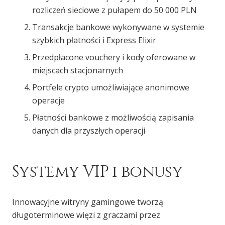
rozliczeń sieciowe z pułapem do 50 000 PLN
Transakcje bankowe wykonywane w systemie
szybkich płatności i Express Elixir
Przedpłacone vouchery i kody oferowane w
miejscach stacjonarnych
Portfele crypto umożliwiające anonimowe
operacje
Płatności bankowe z możliwością zapisania
danych dla przyszłych operacji
Systemy VIP i bonusy
Innowacyjne witryny gamingowe tworzą
długoterminowe więzi z graczami przez