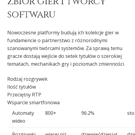
Zbiór gier i twórcy
softwaru
Nowoczesne platformy budują ich kolekcje gier w
fundamencie o partnerstwo z różnorodnymi
szanowanymi twórcami systemów. Za sprawą temu
gracze dostają wejście do setek tytułów o szerokiej
tematach, mechanikach gry i poziomach zmienności.
Rodzaj rozgrywek
Ilość tytułów
Przeciętny RTP
Wsparcie smartfonowa
Automaty
800+
96.2%
sto
wideo
Rozgrywki
więcej niż
dziewięćdziesiąt
dzi