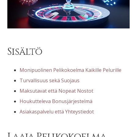
Sisältö
Monipuolinen Pelikokoelma Kaikille Pelurille
Turvallisuus sekä Suojaus
Maksutavat että Nopeat Nostot
Houkutteleva Bonusjärjestelmä
Asiakaspalvelu että Yhteystiedot
Laaja Pelikokoelma