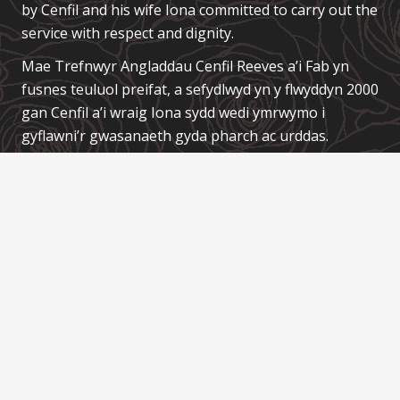
by Cenfil and his wife Iona committed to carry out the
service with respect and dignity.
Mae Trefnwyr Angladdau
Cenfil Reeves a’i Fab
yn
fusnes teuluol preifat, a sefydlwyd yn y flwyddyn 2000
gan Cenfil a’i wraig Iona sydd wedi ymrwymo i
gyflawni’r gwasanaeth gyda pharch ac urddas.
Links / Dolenni
About Us
Contact