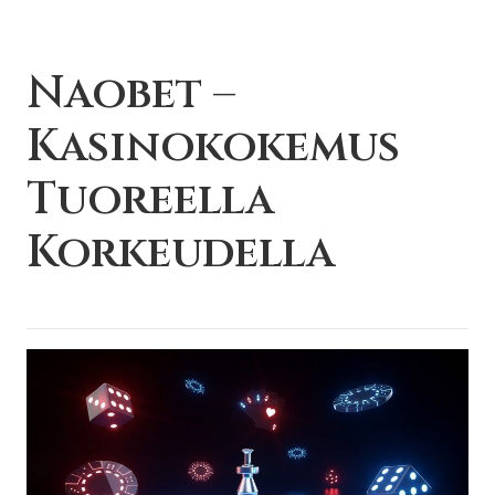
Naobet –
Kasinokokemus
Tuoreella
Korkeudella