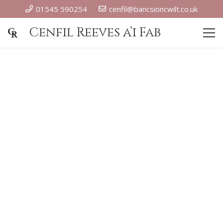
01545 590254
cenfil@bancsioncwilt.co.uk
Cenfil Reeves a’i Fab