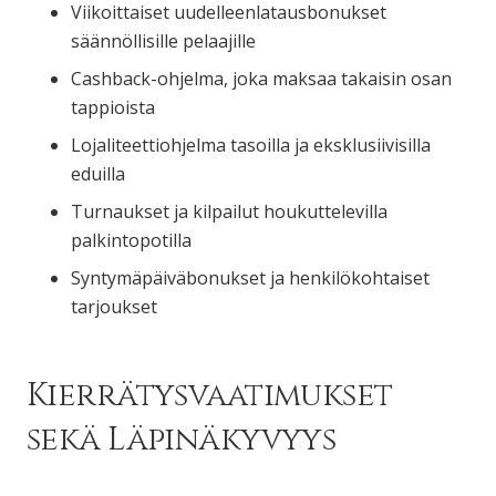
Viikoittaiset uudelleenlatausbonukset
säännöllisille pelaajille
Cashback-ohjelma, joka maksaa takaisin osan
tappioista
Lojaliteettiohjelma tasoilla ja eksklusiivisilla
eduilla
Turnaukset ja kilpailut houkuttelevilla
palkintopotilla
Syntymäpäiväbonukset ja henkilökohtaiset
tarjoukset
Kierrätysvaatimukset
sekä Läpinäkyvyys