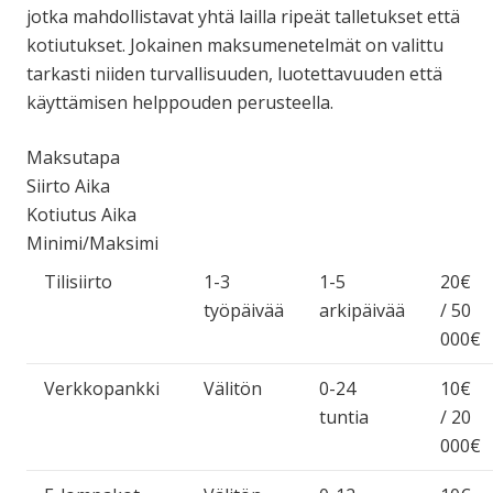
jotka mahdollistavat yhtä lailla ripeät talletukset että
kotiutukset. Jokainen maksumenetelmät on valittu
tarkasti niiden turvallisuuden, luotettavuuden että
käyttämisen helppouden perusteella.
Maksutapa
Siirto Aika
Kotiutus Aika
Minimi/Maksimi
Tilisiirto
1-3
1-5
20€
työpäivää
arkipäivää
/ 50
000€
Verkkopankki
Välitön
0-24
10€
tuntia
/ 20
000€