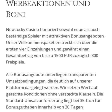
Werbeaktionen und
Boni
NewLucky Casino honoriert sowohl neue als auch
beständige Spieler mit attraktiven Bonusangeboten.
Unser Willkommenspaket erstreckt sich über die
ersten vier Einzahlungen und gewährt einen
Gesamtbetrag von bis zu 1500 EUR zuzüglich 300
Freispiele.
Alle Bonusangebote unterliegen transparenten
Umsatzbedingungen, die deutlich auf unserer
Plattform dargelegt werden. Wir setzen Wert auf
gerechte Konditionen ohne versteckte Klauseln. Die
Standard-Umsatzanforderung liegt bei 35-fach für
Bonusguthaben innerhalb von 30 Tagen.