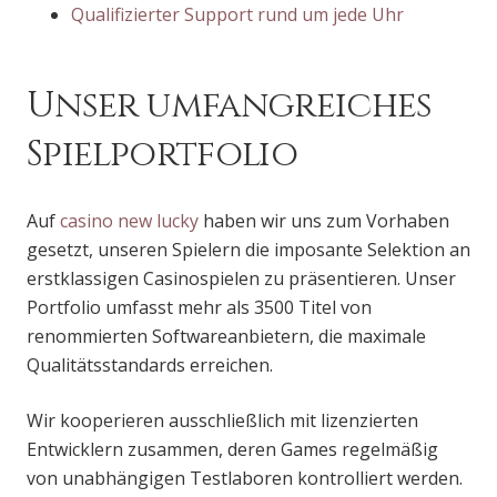
Qualifizierter Support rund um jede Uhr
Unser umfangreiches
Spielportfolio
Auf
casino new lucky
haben wir uns zum Vorhaben
gesetzt, unseren Spielern die imposante Selektion an
erstklassigen Casinospielen zu präsentieren. Unser
Portfolio umfasst mehr als 3500 Titel von
renommierten Softwareanbietern, die maximale
Qualitätsstandards erreichen.
Wir kooperieren ausschließlich mit lizenzierten
Entwicklern zusammen, deren Games regelmäßig
von unabhängigen Testlaboren kontrolliert werden.