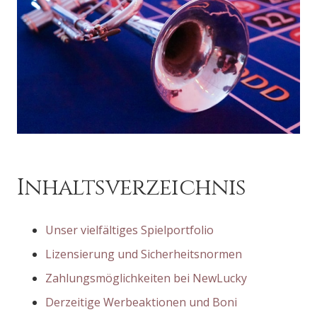
Inhaltsverzeichnis
Unser vielfältiges Spielportfolio
Lizensierung und Sicherheitsnormen
Zahlungsmöglichkeiten bei NewLucky
Derzeitige Werbeaktionen und Boni