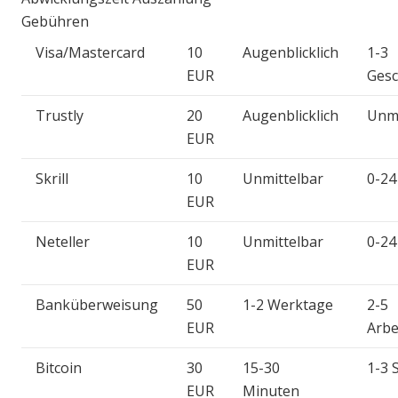
Gebühren
Visa/Mastercard
10
Augenblicklich
1-3
EUR
Gesc
Trustly
20
Augenblicklich
Unmi
EUR
Skrill
10
Unmittelbar
0-24
EUR
Neteller
10
Unmittelbar
0-24
EUR
Banküberweisung
50
1-2 Werktage
2-5
EUR
Arbe
Bitcoin
30
15-30
1-3 S
EUR
Minuten