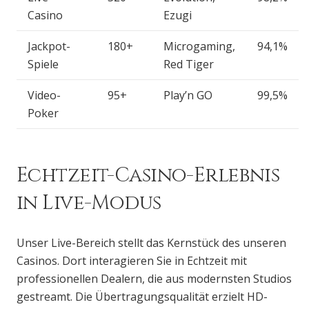
Casino
Ezugi
Jackpot-
180+
Microgaming,
94,1%
Spiele
Red Tiger
Video-
95+
Play’n GO
99,5%
Poker
Echtzeit-Casino-Erlebnis
in Live-Modus
Unser Live-Bereich stellt das Kernstück des unseren
Casinos. Dort interagieren Sie in Echtzeit mit
professionellen Dealern, die aus modernsten Studios
gestreamt. Die Übertragungsqualität erzielt HD-