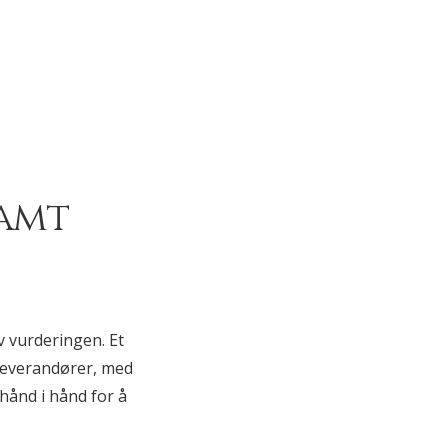
samt
av vurderingen. Et
 leverandører, med
 hånd i hånd for å