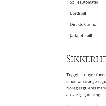
Spilleautomater
Bordspill
Direkte Casino
Jackpot-spill
Sikkerhe
Trygghet utgjør funda
innenfor strenge regu
Noreg reguleres marked
ansvarlig gambling.