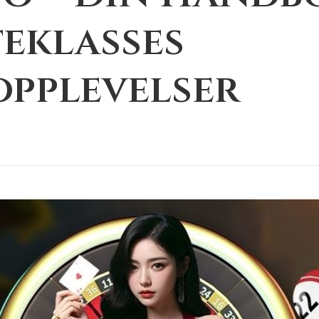
eklasses
opplevelser