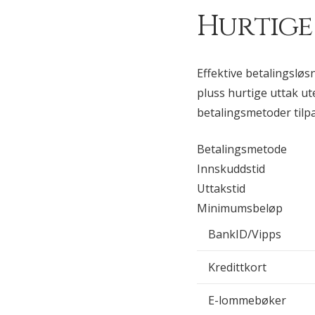
Hurtige
Effektive betalingsløs
pluss hurtige uttak ut
betalingsmetoder tilpa
Betalingsmetode
Innskuddstid
Uttakstid
Minimumsbeløp
BankID/Vipps
Kredittkort
E-lommebøker