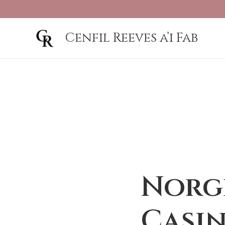
Cenfil Reeves a’i Fab
Norge
Casin