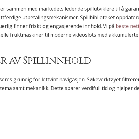
er sammen med markedets ledende spillutviklere til å garant
 rettferdige utbetalingsmekanismer. Spillbiblioteket oppdate
inuerlig finner friskt og engasjerende innhold. Vi på
beste net
onelle fruktmaskiner til moderne videoslots med akkumulerte 
r av Spillinnhold
seres grundig for lettvint navigasjon. Søkeverktøyet filtrerer
, tema samt mekanikk. Dette sparer verdifull tid og hjelper de