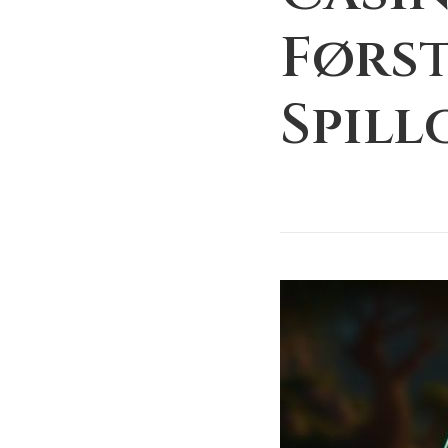
Først
Spill