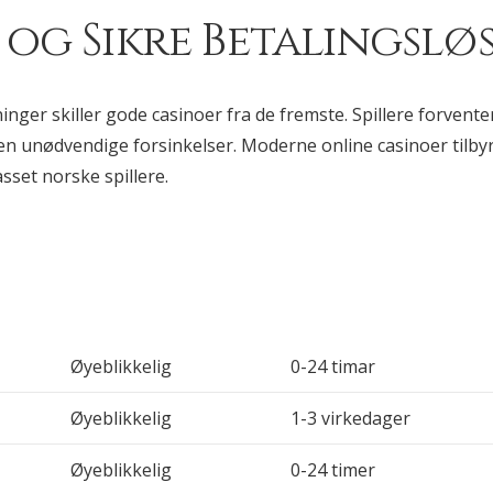
 og Sikre Betalingslø
ninger skiller gode casinoer fra de fremste. Spillere forven
en unødvendige forsinkelser. Moderne online casinoer tilbyr
sset norske spillere.
Øyeblikkelig
0-24 timar
Øyeblikkelig
1-3 virkedager
Øyeblikkelig
0-24 timer