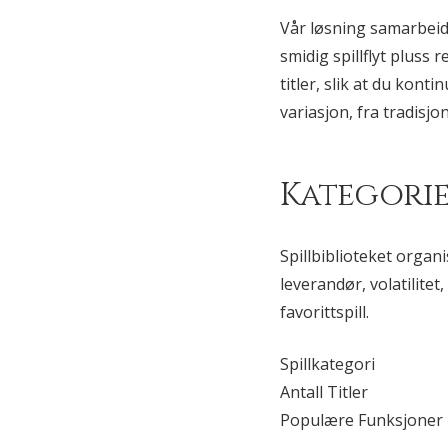
Vår løsning samarbeid
smidig spillflyt pluss
titler, slik at du kont
variasjon, fra tradisj
Kategorie
Spillbiblioteket organi
leverandør, volatilitet
favorittspill.
Spillkategori
Antall Titler
Populære Funksjoner