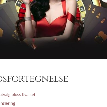
sfortegnelse
tvalg pluss Kvalitet
ensiering