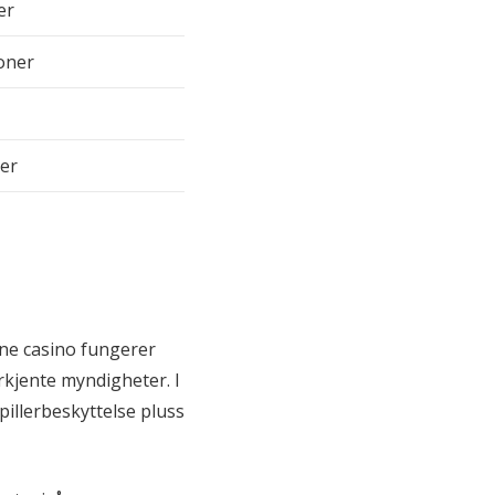
er
joner
ter
ine casino fungerer
rkjente myndigheter. I
pillerbeskyttelse pluss