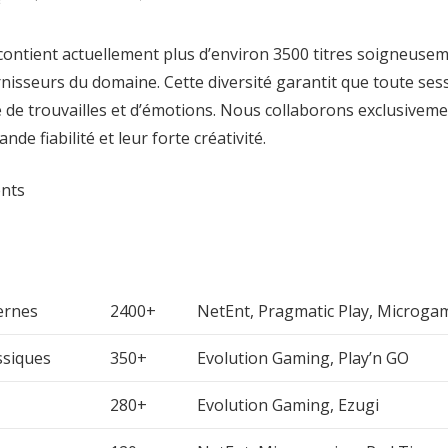
contient actuellement plus d’environ 3500 titres soigneusem
nisseurs du domaine. Cette diversité garantit que toute ses
de trouvailles et d’émotions. Nous collaborons exclusiveme
de fiabilité et leur forte créativité.
ents
ernes
2400+
NetEnt, Pragmatic Play, Microga
ssiques
350+
Evolution Gaming, Play’n GO
280+
Evolution Gaming, Ezugi