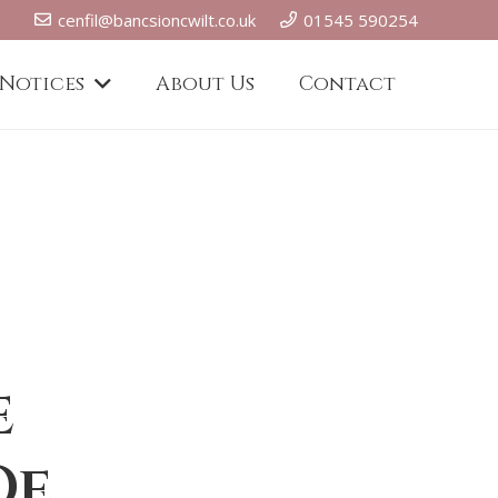
cenfil@bancsioncwilt.co.uk
01545 590254
 Notices
About Us
Contact
e
De