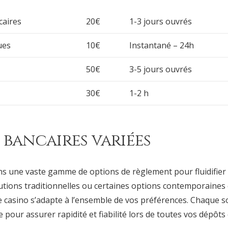
caires
20€
1-3 jours ouvrés
ues
10€
Instantané – 24h
50€
3-5 jours ouvrés
30€
1-2 h
 bancaires variées
une vaste gamme de options de règlement pour fluidifier 
lutions traditionnelles ou certaines options contemporaine
 casino s’adapte à l’ensemble de vos préférences. Chaque so
pour assurer rapidité et fiabilité lors de toutes vos dépôts