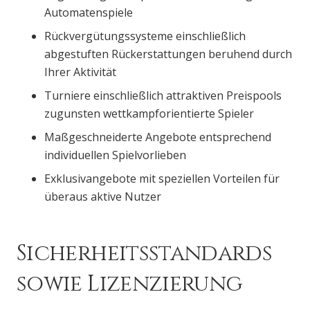
Automatenspiele
Rückvergütungssysteme einschließlich
abgestuften Rückerstattungen beruhend durch
Ihrer Aktivität
Turniere einschließlich attraktiven Preispools
zugunsten wettkampforientierte Spieler
Maßgeschneiderte Angebote entsprechend
individuellen Spielvorlieben
Exklusivangebote mit speziellen Vorteilen für
überaus aktive Nutzer
Sicherheitsstandards
sowie Lizenzierung