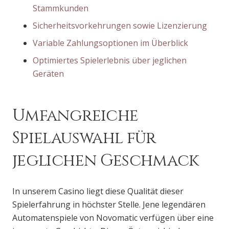
Stammkunden
Sicherheitsvorkehrungen sowie Lizenzierung
Variable Zahlungsoptionen im Überblick
Optimiertes Spielerlebnis über jeglichen
Geräten
Umfangreiche
Spielauswahl für
jeglichen Geschmack
In unserem Casino liegt diese Qualität dieser
Spielerfahrung in höchster Stelle. Jene legendären
Automatenspiele von Novomatic verfügen über eine