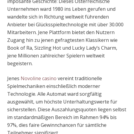
imposante Geschichte: Dieses Österreichische
Unternehmen ward 1980 ins Leben gerufen und
wandelte sich in Richtung weltweit führenden
Anbieter bei Glücksspieltechnologie mit über 30.000
Mitarbeitern. Jene Plattform bietet den Nutzern
Zugang hin zu jenen gefragtesten Klassikern wie
Book of Ra, Sizzling Hot und Lucky Lady’s Charm,
jene Millionen zahlreicher Spielern weltweit
begeistern.
Jenes
Novoline casino
vereint traditionelle
Spielmechaniken einschließlich moderner
Technologie. Alle Automat ward sorgfältig
ausgewählt, um höchste Unterhaltungswerte für
sicherstellen. Diese Auszahlungsquoten liegen selbst
im standardmäßigen Bereich im Rahmen 94% bis
97%, dies faire Gewinnchancen für sämtliche
Teilnehmer signifiziert.