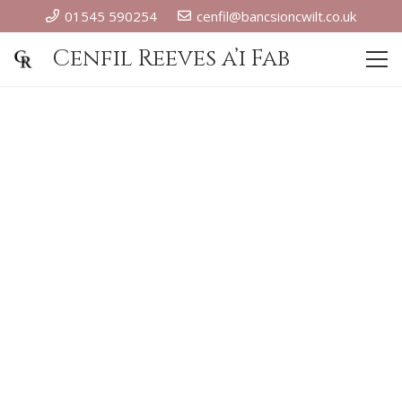
01545 590254
cenfil@bancsioncwilt.co.uk
Cenfil Reeves a’i Fab