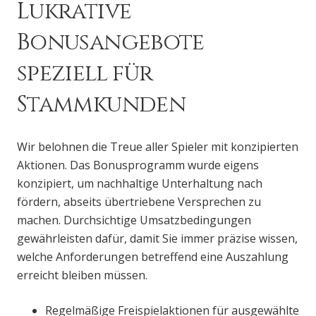
Lukrative
Bonusangebote
speziell für
Stammkunden
Wir belohnen die Treue aller Spieler mit konzipierten
Aktionen. Das Bonusprogramm wurde eigens
konzipiert, um nachhaltige Unterhaltung nach
fördern, abseits übertriebene Versprechen zu
machen. Durchsichtige Umsatzbedingungen
gewährleisten dafür, damit Sie immer präzise wissen,
welche Anforderungen betreffend eine Auszahlung
erreicht bleiben müssen.
Regelmäßige Freispielaktionen für ausgewählte