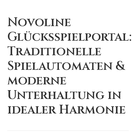
Novoline
Glücksspielportal:
Traditionelle
Spielautomaten &
moderne
Unterhaltung in
idealer Harmonie