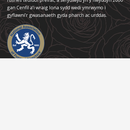
gan Cenfil a’i wraig Iona sydd wedi ymrwymo i
gyflawni’r gwasanaeth gyda pharch ac urddas.
Links / Dolenni
About Us
Contact
Funeral Services
Coffins