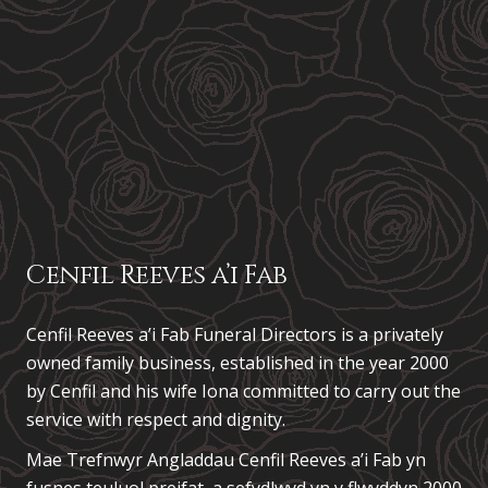
Cenfil Reeves a’i Fab
Cenfil Reeves a’i Fab Funeral Directors is a privately
owned family business, established in the year 2000
by Cenfil and his wife Iona committed to carry out the
service with respect and dignity.
Mae Trefnwyr Angladdau
Cenfil Reeves a’i Fab
yn
fusnes teuluol preifat, a sefydlwyd yn y flwyddyn 2000