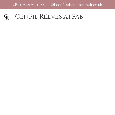
01545 590254
cenfil@bancsioncwilt.co.uk
Cenfil Reeves a’i Fab