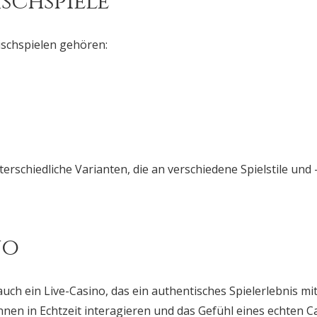
ischspiele
ischspielen gehören:
erschiedliche Varianten, die an verschiedene Spielstile und
no
uch ein Live-Casino, das ein authentisches Spielerlebnis mi
nnen in Echtzeit interagieren und das Gefühl eines echten 