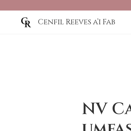
Cenfil Reeves a’i Fab
NV Ca
umfas