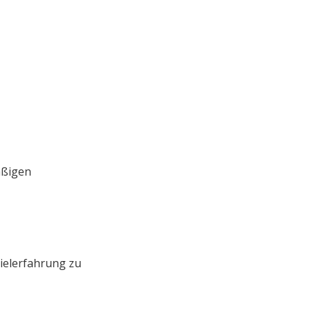
äßigen
ielerfahrung zu