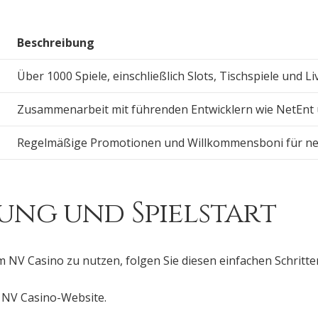
Beschreibung
Über 1000 Spiele, einschließlich Slots, Tischspiele und L
Zusammenarbeit mit führenden Entwicklern wie NetEnt
Regelmäßige Promotionen und Willkommensboni für ne
ng und Spielstart
 NV Casino zu nutzen, folgen Sie diesen einfachen Schritte
 NV Casino-Website.