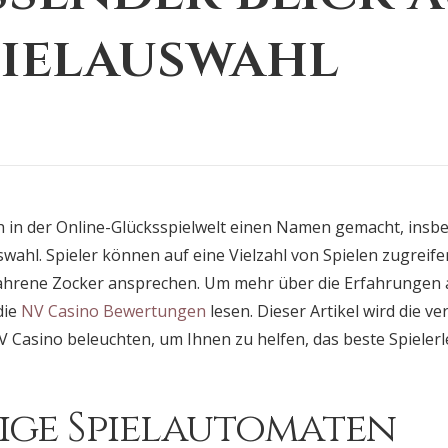
pielauswahl
h in der Online-Glücksspielwelt einen Namen gemacht, insb
wahl. Spieler können auf eine Vielzahl von Spielen zugreife
ahrene Zocker ansprechen. Um mehr über die Erfahrungen a
die
NV Casino Bewertungen
lesen. Dieser Artikel wird die v
V Casino beleuchten, um Ihnen zu helfen, das beste Spieler
tige Spielautomaten