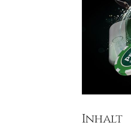
Inhalt