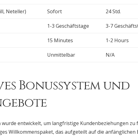
ll, Neteller)
Sofort
24 Std.
1-3 Geschäftstage
3-7 Geschäfts
15 Minutes
1-2 Hours
Unmittelbar
N/A
ves Bonussystem und
ngebote
 wurde entwickelt, um langfristige Kundenbeziehungen zu
ges Willkommenspaket, das aufgeteilt auf die anfänglichen