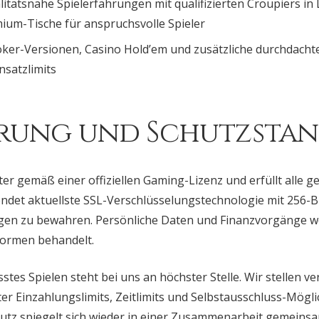
itätsnahe Spielerfahrungen mit qualifizierten Croupiers in L
um-Tische für anspruchsvolle Spieler
ker-Versionen, Casino Hold’em und zusätzliche durchdachte
nsatzlimits
erung und Schutzsta
er gemäß einer offiziellen Gaming-Lizenz und erfüllt alle ge
det aktuellste SSL-Verschlüsselungstechnologie mit 256-Bi
gen zu bewahren. Persönliche Daten und Finanzvorgänge
normen behandelt.
es Spielen steht bei uns an höchster Stelle. Wir stellen ve
er Einzahlungslimits, Zeitlimits und Selbstausschluss-Mögli
utz spiegelt sich wieder in einer Zusammenarbeit gemeins