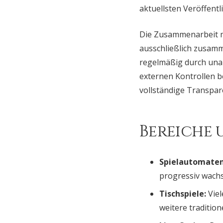
aktuellsten Veröffent
Die Zusammenarbeit mi
ausschließlich zusamm
regelmäßig durch una
externen Kontrollen b
vollständige Transpar
Bereiche 
Spielautomaten
progressiv wach
Tischspiele:
Viel
weitere tradition