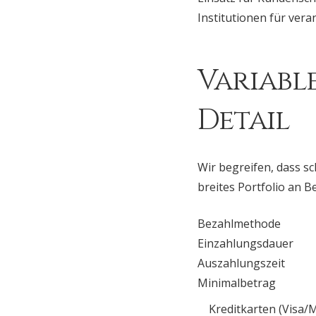
Institutionen für vera
Variabl
Detail
Wir begreifen, dass s
breites Portfolio an 
Bezahlmethode
Einzahlungsdauer
Auszahlungszeit
Minimalbetrag
Kreditkarten (Visa/