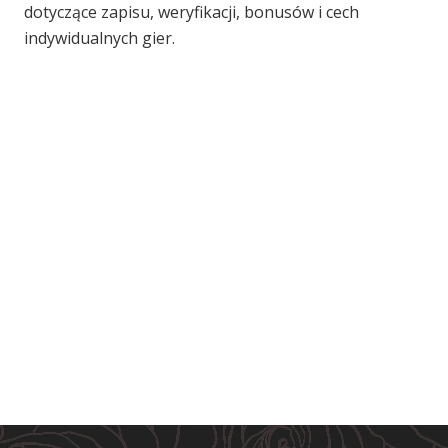
dotyczące zapisu, weryfikacji, bonusów i cech
indywidualnych gier.