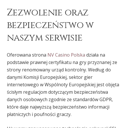
Zezwolenie oraz
bezpieczeństwo w
naszym serwisie
Oferowana strona
NV Casino Polska
działa na
podstawie prawnej certyfikatu na gry przyznanej ze
strony renomowany urząd kontrolny. Według do
danymi Komisji Europejskiej, sektor gier
internetowego w Wspólnoty Europejskiej jest objęta
ścisłym regulacjom dotyczącym bezpieczeństwa
danych osobowych zgodnie ze standardów GDPR,
które daje najwyższą bezpieczeństwo informacji
płatniczych i poufności graczy.