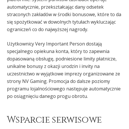
automatycznie, przekształcając dany odsetek
straconych zakładów w środki bonusowe, które to da
się spożytkować w dowolnych tytułach wykluczając
ograniczeń co do najwyższej nagrody.
Użytkownicy Very Important Person dostają
specjalnego opiekuna konta, który to zapewnia
dopasowaną obsługę, podniesione limity płatnicze,
unikalne bonusy z okazji urodzin i invity na
uczestnictwo w wyjątkowe imprezy organizowane ze
strony NV Gaming. Promocja do dalsze poziomy
programu lojalnościowego następuje automatycznie
po osiągnięciu danego progu obrotu.
Wsparcie serwisowe