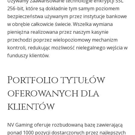
Używamy zaawansowane technologie enkrypcji SSL
256-bit, które są dokładnie tym samym poziomem
bezpieczeństwa używanym przez instytucje bankowe
w obrębie całkowicie świecie. Wszelka wymiana
pieniężna realizowana przez naszym kasynie
przechodzi poprzez wielopoziomowy mechanizm
kontroli, redukując możliwość nielegalnego wejścia w
funduszy klientów.
Portfolio tytułów
oferowanych dla
klientów
NV Gaming oferuje rozbudowaną bazę zawierającą
ponad 1000 pozycji dostarczonych przez najlepszych