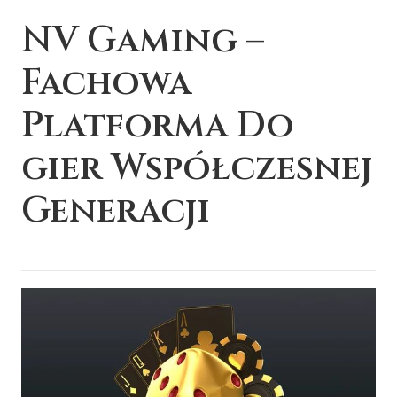
NV Gaming –
Fachowa
Platforma Do
gier Współczesnej
Generacji