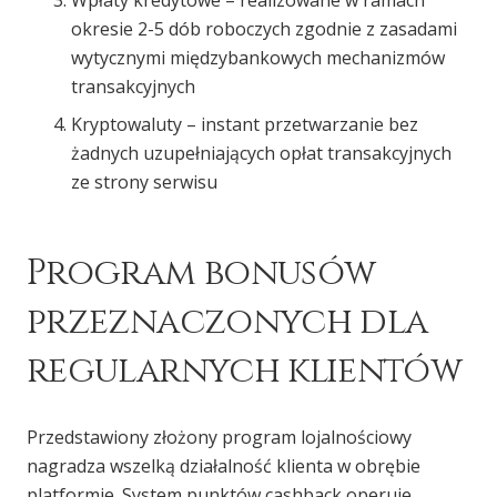
okresie 2-5 dób roboczych zgodnie z zasadami
wytycznymi międzybankowych mechanizmów
transakcyjnych
Kryptowaluty – instant przetwarzanie bez
żadnych uzupełniających opłat transakcyjnych
ze strony serwisu
Program bonusów
przeznaczonych dla
regularnych klientów
Przedstawiony złożony program lojalnościowy
nagradza wszelką działalność klienta w obrębie
platformie. System punktów cashback operuje