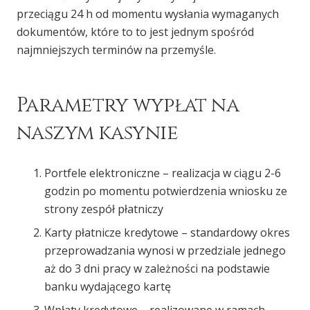
przeciągu 24 h od momentu wysłania wymaganych
dokumentów, które to to jest jednym spośród
najmniejszych terminów na przemyśle.
Parametry wypłat na
naszym kasynie
Portfele elektroniczne – realizacja w ciągu 2-6
godzin po momentu potwierdzenia wniosku ze
strony zespół płatniczy
Karty płatnicze kredytowe – standardowy okres
przeprowadzania wynosi w przedziale jednego
aż do 3 dni pracy w zależności na podstawie
banku wydającego kartę
Wpłaty kredytowe – realizowane w ramach