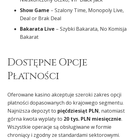
Show Game
– Szalony Time, Monopoly Live,
Deal or Brak Deal
Bakarata Live
– Szybki Bakarata, No Komisja
Bakarat
Dostępne Opcje
Płatności
Oferowane kasino akceptuje szeroki zakres opcji
płatności dopasowanych do krajowego segmentu.
Najniższa depozyt to
pięćdziesiąt PLN
, natomiast
górna kwota wyplaty to
20 tys. PLN miesięcznie
.
Wszystkie operacje są obsługiwane w formie
chroniący i zgodny ze standardami sektorowymi.