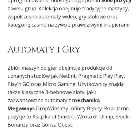
oprogramowania, udostępniając ponad
3000 pozycji
z wielu grup. Kolekcja obejmuje tradycyjne maszyny,
współczesne automaty wideo, gry stołowe oraz
kategorię casino na zywo z prawdziwymi krupierami.
Automaty i Gry
Zbiór maszyn do gier obejmuje produkcje od
uznanych studiów jak NetEnt, Pragmatic Play Play,
Play’n GO oraz Micro Gaming. Użytkownicy znajdą
także klasyczne 3-bębnowe sloty, jak i
zaawansowane automaty z
mechaniką
Megaways
,DropWins czy Infinity Bębny. Popularne
pozycje to Książka of Śmierci, Wrota of Olimp, Słodki
Bonanza oraz Gonza Quest.