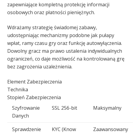
zapewniające kompletną protekcję informacji
osobowych oraz płatności pieniężnych.
Wdrażamy strategię świadomej zabawy,
udostępniając mechanizmy podobne jak pułapy
wpłat, ramy czasu gry oraz funkcję autowyłączenia.
Dowolny gracz ma prawo ustalenia indywidualnych
ograniczeń, co daje możliwość na kontrolowaną grę
bez zagrożenia uzależnienia.
Element Zabezpieczenia
Technika
Stopień Zabezpieczenia
Szyfrowanie
SSL 256-bit
Maksymalny
Danych
Sprawdzenie
KYC (Know
Zaawansowany