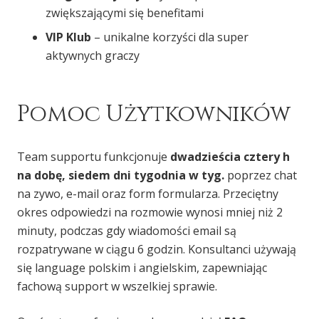
zwiększającymi się benefitami
VIP Klub
– unikalne korzyści dla super
aktywnych graczy
Pomoc Użytkowników
Team supportu funkcjonuje
dwadzieścia cztery h
na dobę, siedem dni tygodnia w tyg.
poprzez chat
na zywo, e-mail oraz form formularza. Przeciętny
okres odpowiedzi na rozmowie wynosi mniej niż 2
minuty, podczas gdy wiadomości email są
rozpatrywane w ciągu 6 godzin. Konsultanci używają
się language polskim i angielskim, zapewniając
fachową support w wszelkiej sprawie.