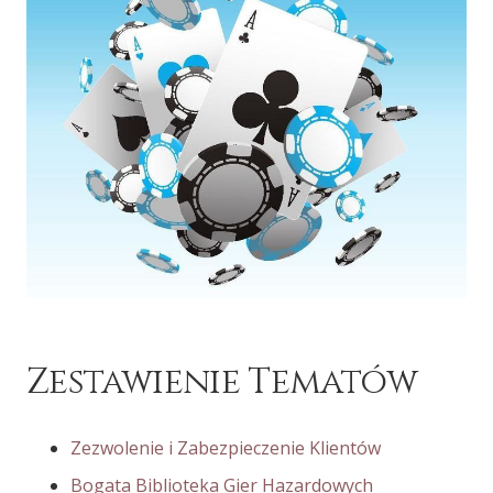
Zestawienie Tematów
Zezwolenie i Zabezpieczenie Klientów
Bogata Biblioteka Gier Hazardowych