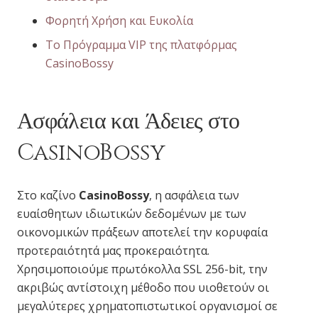
Φορητή Χρήση και Ευκολία
Το Πρόγραμμα VIP της πλατφόρμας
CasinoBossy
Ασφάλεια και Άδειες στο
CasinoBossy
Στο καζίνο
CasinoBossy
, η ασφάλεια των
ευαίσθητων ιδιωτικών δεδομένων με των
οικονομικών πράξεων αποτελεί την κορυφαία
προτεραιότητά μας προκεραιότητα.
Χρησιμοποιούμε πρωτόκολλα SSL 256-bit, την
ακριβώς αντίστοιχη μέθοδο που υιοθετούν οι
μεγαλύτερες χρηματοπιστωτικοί οργανισμοί σε