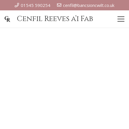
01545 590254
cenfil@bancsioncwilt.co.uk
Cenfil Reeves a’i Fab