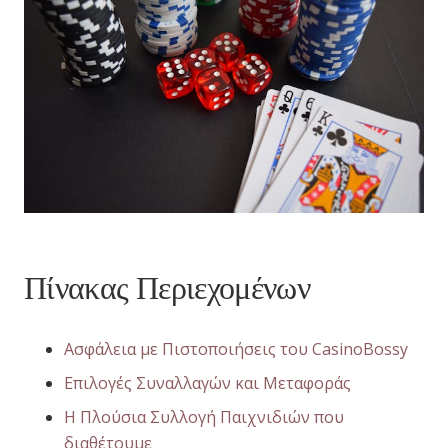
Πίνακας Περιεχομένων
Ασφάλεια με Πιστοποιήσεις του CasinoBossy
Επιλογές Συναλλαγών και Μεταφοράς
Η Πλούσια Συλλογή Παιχνιδιών που
διαθέτουμε