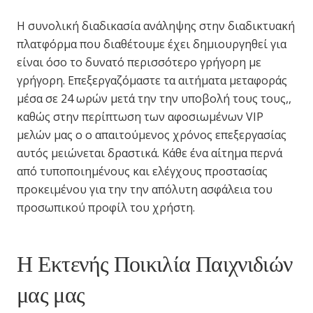
Η συνολική διαδικασία ανάληψης στην διαδικτυακή
πλατφόρμα που διαθέτουμε έχει δημιουργηθεί για
είναι όσο το δυνατό περισσότερο γρήγορη με
γρήγορη. Επεξεργαζόμαστε τα αιτήματα μεταφοράς
μέσα σε 24 ωρών μετά την την υποβολή τους τους,,
καθώς στην περίπτωση των αφοσιωμένων VIP
μελών μας ο ο απαιτούμενος χρόνος επεξεργασίας
αυτός μειώνεται δραστικά. Κάθε ένα αίτημα περνά
από τυποποιημένους και ελέγχους προστασίας
προκειμένου για την την απόλυτη ασφάλεια του
προσωπικού προφίλ του χρήστη.
Η Εκτενής Ποικιλία Παιχνιδιών
μας μας