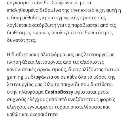
παγκόσμιο επίπεδο. Σύμφωνα με με τα
επαληθευμένα δεδομένα της
thenexttable.gr
, αυτή η
ειδική μέθοδος κρυπτογραφικής προστασίας
λογίζεται ακατόρθωτη για να παραβιαστεί από τις
διαθέσιμες τωρινές υπολογιστικές δυνατότητες
δυνατότητες.
Η διαδικτυακή πλατφόρμα μας μας λειτουργεί με
πλήρη άδεια λειτουργίας από τις αξιόπιστες
κανονιστικές οργανισμούς, διασφαλίζοντας έντιμο
gaming με διαφάνεια σε σε κάθε όλα τα μέρος της
λειτουργίας μας. Όλα τα παιχνίδι που διατίθεται
στην πλατφόρμα
CasinoBossy
υφίσταται μέσω
συχνούς ελέγχους από από ανεξάρτητους φορείς
ελέγχου, εγγυώμενοι τυχαία αποτελέσματα και
καθώς και ακεραιότητα.