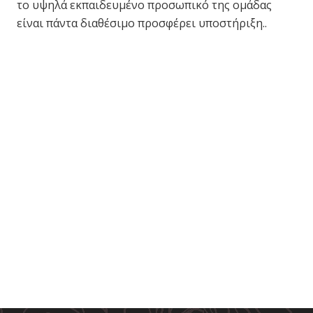
το υψηλά εκπαιδευμένο προσωπικό της ομάδας
είναι πάντα διαθέσιμο προσφέρει υποστήριξη..