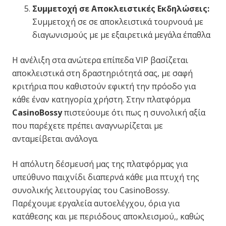
Συμμετοχή σε Αποκλειστικές Εκδηλώσεις:
Συμμετοχή σε σε αποκλειστικά τουρνουά με
διαγωνισμούς με με εξαιρετικά μεγάλα έπαθλα
Η ανέλιξη στα ανώτερα επίπεδα VIP βασίζεται
αποκλειστικά στη δραστηριότητά σας, με σαφή
κριτήρια που καθιστούν εφικτή την πρόοδο για
κάθε έναν κατηγορία χρήστη. Στην πλατφόρμα
CasinoBossy
πιστεύουμε ότι πως η συνολική αξία
που παρέχετε πρέπει αναγνωρίζεται με
ανταμείβεται ανάλογα.
Η απόλυτη δέσμευσή μας της πλατφόρμας για
υπεύθυνο παιχνίδι διαπερνά κάθε μια πτυχή της
συνολικής λειτουργίας του CasinoBossy.
Παρέχουμε εργαλεία αυτοελέγχου, όρια για
κατάθεσης και με περιόδους αποκλεισμού,, καθώς