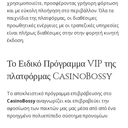
χρησιμοποιείτε, προσφέροντας γρήγορη φόρτωση
και με εύκολη πλοήγηση στο περιβάλλον. Όλα τα
παιχνίδια της πλατφόρμας, οι διαθέσιμες
προωθητικές ενέργειες με οι τραπεζικές υπηρεσίες
είναι πλήρως διαθέσιμες στην στην φορητή κινητή
έκδοση.
Το Ειδικό Πρόγραμμα VIP της
πλατφόρμας CasinoBossy
Το αποκλειστικό πρόγραμμα επιβράβευσης στο
CasinoBossy
αναγνωρίζει και επιβραβεύει την
αφοσίωση των παικτών μας μας μέσα από από ένα
προηγμένο πολυεπίπεδο σύστημα προνομίων.