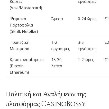
Κάρτες
εργάσιμες
(Visa/Mastercard)
Ψηφιακά
Άμεσα
0-24 ώρες
€1
Πορτοφόλια
(Skrill, Neteller)
Τραπεζική
1-2
3-5
€2
Μεταφορά
εργάσιμες
εργάσιμες
Κρυπτονομίσματα
15-30
1-2 ώρες
€1
(Bitcoin,
λεπτά
Ethereum)
Πολιτική και Αναλήψεων της
πλατφόρμας CasinoBossy