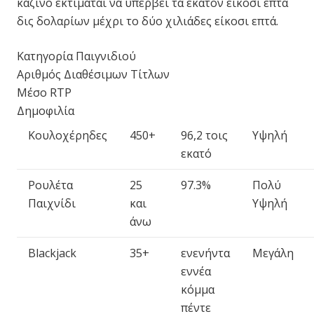
καζίνο εκτιμάται να υπερβεί τα εκατόν είκοσι επτά
δις δολαρίων μέχρι το δύο χιλιάδες είκοσι επτά.
Κατηγορία Παιγνιδιού
Αριθμός Διαθέσιμων Τίτλων
Μέσο RTP
Δημοφιλία
Κουλοχέρηδες
450+
96,2 τοις
Υψηλή
εκατό
Ρουλέτα
25
97.3%
Πολύ
Παιχνίδι
και
Υψηλή
άνω
Blackjack
35+
ενενήντα
Μεγάλη
εννέα
κόμμα
πέντε