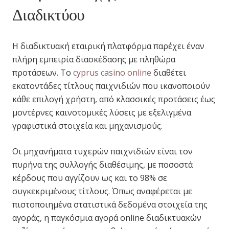
Διαδικτύου
Η διαδικτυακή εταιρική πλατφόρμα παρέχει έναν
πλήρη εμπειρία διασκέδασης με πληθώρα
προτάσεων. Το
cyprus casino online
διαθέτει
εκατοντάδες τίτλους παιχνιδιών που ικανοποιούν
κάθε επιλογή χρήστη, από κλασσικές προτάσεις έως
μοντέρνες καινοτομικές λύσεις με εξελιγμένα
γραφιστικά στοιχεία και μηχανισμούς.
Οι μηχανήματα τυχερών παιχνιδιών είναι τον
πυρήνα της συλλογής διαθέσιμης, με ποσοστά
κέρδους που αγγίζουν ως και το 98% σε
συγκεκριμένους τίτλους. Όπως αναφέρεται με
πιστοποιημένα στατιστικά δεδομένα στοιχεία της
αγοράς, η παγκόσμια αγορά online διαδικτυακών