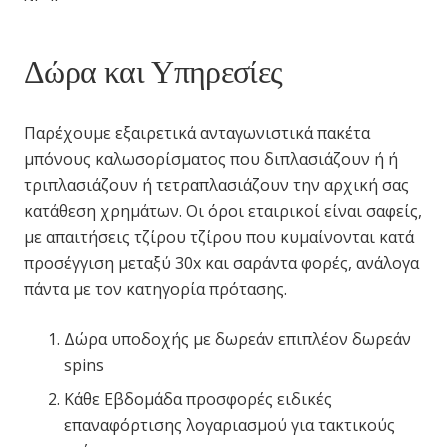
Δώρα και Υπηρεσίες
Παρέχουμε εξαιρετικά ανταγωνιστικά πακέτα
μπόνους καλωσορίσματος που διπλασιάζουν ή ή
τριπλασιάζουν ή τετραπλασιάζουν την αρχική σας
κατάθεση χρημάτων. Οι όροι εταιρικοί είναι σαφείς,
με απαιτήσεις τζίρου τζίρου που κυμαίνονται κατά
προσέγγιση μεταξύ 30x και σαράντα φορές, ανάλογα
πάντα με τον κατηγορία πρότασης.
Δώρα υποδοχής με δωρεάν επιπλέον δωρεάν
spins
Κάθε Εβδομάδα προσφορές ειδικές
επαναφόρτισης λογαριασμού για τακτικούς