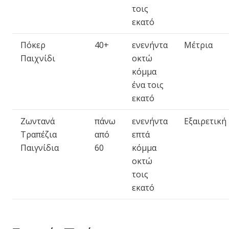
τοις
εκατό
Πόκερ
40+
ενενήντα
Μέτρια
Παιχνίδι
οκτώ
κόμμα
ένα τοις
εκατό
Ζωντανά
πάνω
ενενήντα
Εξαιρετική
Τραπέζια
από
επτά
Παιγνίδια
60
κόμμα
οκτώ
τοις
εκατό