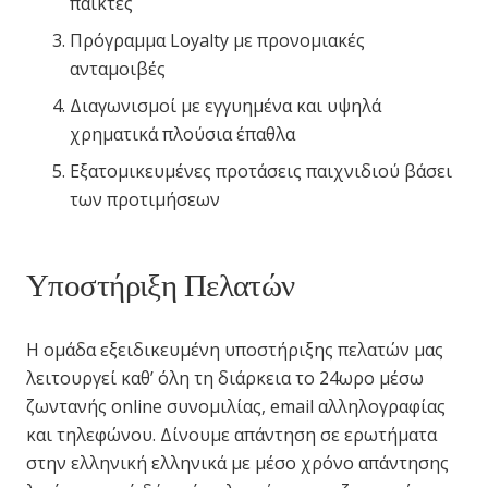
παίκτες
Πρόγραμμα Loyalty με προνομιακές
ανταμοιβές
Διαγωνισμοί με εγγυημένα και υψηλά
χρηματικά πλούσια έπαθλα
Εξατομικευμένες προτάσεις παιχνιδιού βάσει
των προτιμήσεων
Υποστήριξη Πελατών
Η ομάδα εξειδικευμένη υποστήριξης πελατών μας
λειτουργεί καθ’ όλη τη διάρκεια το 24ωρο μέσω
ζωντανής online συνομιλίας, email αλληλογραφίας
και τηλεφώνου. Δίνουμε απάντηση σε ερωτήματα
στην ελληνική ελληνικά με μέσο χρόνο απάντησης