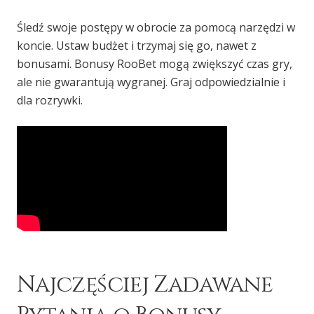
Śledź swoje postępy w obrocie za pomocą narzędzi w
koncie. Ustaw budżet i trzymaj się go, nawet z
bonusami. Bonusy RooBet mogą zwiększyć czas gry,
ale nie gwarantują wygranej. Graj odpowiedzialnie i
dla rozrywki.
Najczęściej Zadawane