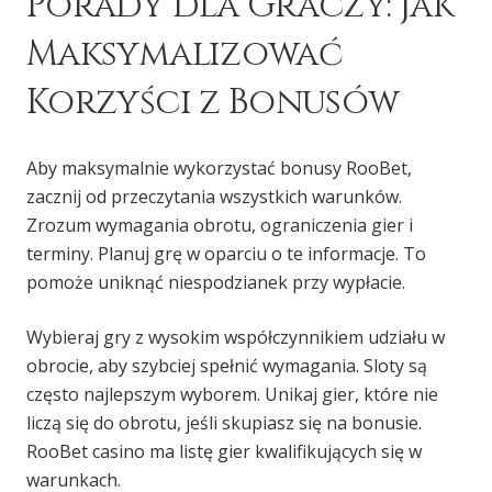
Porady dla Graczy: Jak
Maksymalizować
Korzyści z Bonusów
Aby maksymalnie wykorzystać bonusy RooBet,
zacznij od przeczytania wszystkich warunków.
Zrozum wymagania obrotu, ograniczenia gier i
terminy. Planuj grę w oparciu o te informacje. To
pomoże uniknąć niespodzianek przy wypłacie.
Wybieraj gry z wysokim współczynnikiem udziału w
obrocie, aby szybciej spełnić wymagania. Sloty są
często najlepszym wyborem. Unikaj gier, które nie
liczą się do obrotu, jeśli skupiasz się na bonusie.
RooBet casino ma listę gier kwalifikujących się w
warunkach.