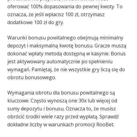
oferować 100% dopasowania do pewnej kwoty. To
oznacza, że jeśli wpłacisz 100 zł, otrzymasz
dodatkowe 100 zł do gry.
Warunki bonusu powitalnego obejmują minimalny
depozyt i maksymalną kwotę bonusu. Gracze muszą
dokonać wpłaty metodą dostępną w kasynie. Bonus
jest aktywowany automatycznie po spełnieniu
wymagań. Pamiętaj, że nie wszystkie gry liczą się do
obrotu bonusowego.
Wymagania obrotu dla bonusu powitalnego są
kluczowe. Często wynoszą one 30x lub więcej od
sumy depozytu i bonusu. Oznacza to, że musisz
obrócić środki wiele razy przed wypłatą. Sprawdź
dokładne liczby w warunkach promocji RooBet.