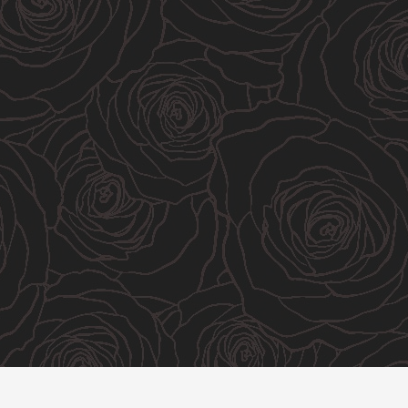
Cenfil Reeves a’i Fab