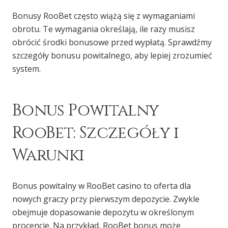
Bonusy RooBet często wiążą się z wymaganiami
obrotu. Te wymagania określają, ile razy musisz
obrócić środki bonusowe przed wypłatą. Sprawdźmy
szczegóły bonusu powitalnego, aby lepiej zrozumieć
system.
Bonus Powitalny
RooBet: Szczegóły i
Warunki
Bonus powitalny w RooBet casino to oferta dla
nowych graczy przy pierwszym depozycie. Zwykle
obejmuje dopasowanie depozytu w określonym
procencie. Na przykład, RooBet bonus może