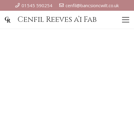
01545 590254
cenfil@bancsioncwilt.co.uk
Cenfil Reeves a’i Fab