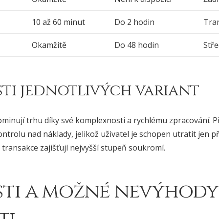
10 až 60 minut
Do 2 hodin
Tra
Okamžitě
Do 48 hodin
Stře
ti jednotlivých variant
ominují trhu díky své komplexnosti a rychlému zpracování. P
ntrolu nad náklady, jelikož uživatel je schopen utratit jen
transakce zajišťují nejvyšší stupeň soukromí.
ti a možné nevýhody