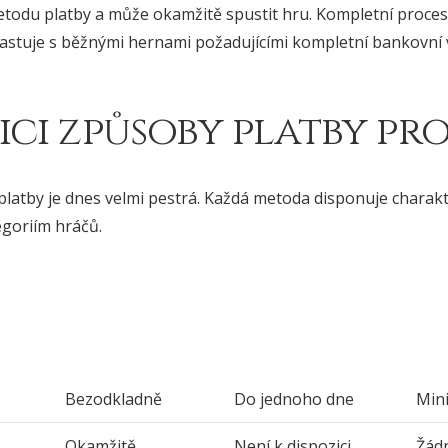
odu platby a může okamžitě spustit hru. Kompletní proces
astuje s běžnými hernami požadujícími kompletní bankovní ve
zici způsoby platby pr
latby je dnes velmi pestrá. Každá metoda disponuje charakte
egoriím hráčů.
Bezodkladně
Do jednoho dne
Min
Okamžitě
Není k dispozici
Žád