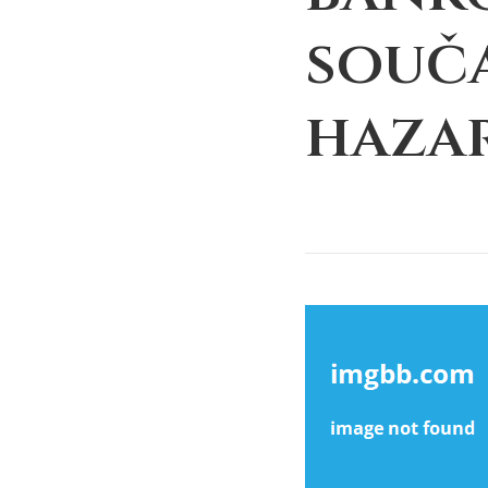
souča
haza