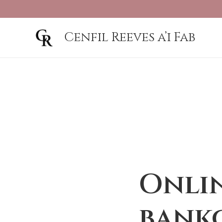
Cenfil Reeves a’i Fab
Onlin
banko