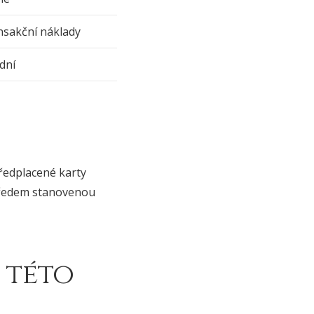
nsakční náklady
dní
ředplacené karty
 předem stanovenou
 této