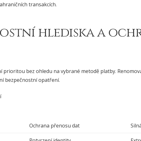
ahraničních transakcích.
ostní hlediska a och
í prioritou bez ohledu na vybrané metodě platby. Renomov
í bezpečnostní opatření.
í
Ochrana přenosu dat
Siln
Potvrzení identity
Ext