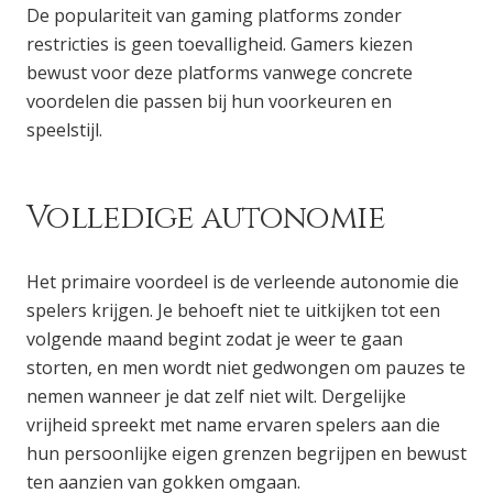
De populariteit van gaming platforms zonder
restricties is geen toevalligheid. Gamers kiezen
bewust voor deze platforms vanwege concrete
voordelen die passen bij hun voorkeuren en
speelstijl.
Volledige autonomie
Het primaire voordeel is de verleende autonomie die
spelers krijgen. Je behoeft niet te uitkijken tot een
volgende maand begint zodat je weer te gaan
storten, en men wordt niet gedwongen om pauzes te
nemen wanneer je dat zelf niet wilt. Dergelijke
vrijheid spreekt met name ervaren spelers aan die
hun persoonlijke eigen grenzen begrijpen en bewust
ten aanzien van gokken omgaan.