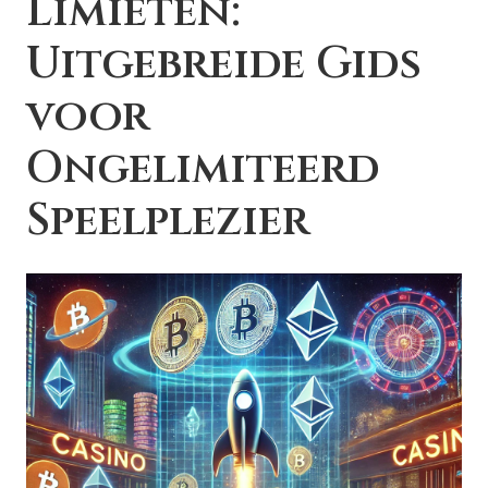
Limieten:
Uitgebreide Gids
voor
Ongelimiteerd
Speelplezier