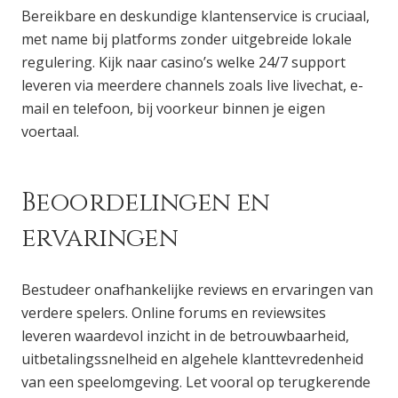
Bereikbare en deskundige klantenservice is cruciaal,
met name bij platforms zonder uitgebreide lokale
regulering. Kijk naar casino’s welke 24/7 support
leveren via meerdere channels zoals live livechat, e-
mail en telefoon, bij voorkeur binnen je eigen
voertaal.
Beoordelingen en
ervaringen
Bestudeer onafhankelijke reviews en ervaringen van
verdere spelers. Online forums en reviewsites
leveren waardevol inzicht in de betrouwbaarheid,
uitbetalingssnelheid en algehele klanttevredenheid
van een speelomgeving. Let vooral op terugkerende