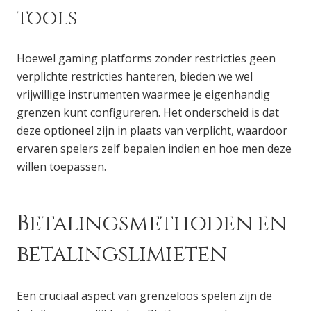
tools
Hoewel gaming platforms zonder restricties geen
verplichte restricties hanteren, bieden we wel
vrijwillige instrumenten waarmee je eigenhandig
grenzen kunt configureren. Het onderscheid is dat
deze optioneel zijn in plaats van verplicht, waardoor
ervaren spelers zelf bepalen indien en hoe men deze
willen toepassen.
Betalingsmethoden en
betalingslimieten
Een cruciaal aspect van grenzeloos spelen zijn de