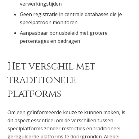
verwerkingstijden
Geen registratie in centrale databases die je
speelpatroon monitoren
Aanpasbaar bonusbeleid met grotere
percentages en bedragen
Het verschil met
traditionele
platforms
Om een geïnformeerde keuze te kunnen maken, is
dit aspect essentieel om de verschillen tussen
speelplatforms zonder restricties en traditioneel
gereguleerde platforms te doorgronden. Allebei