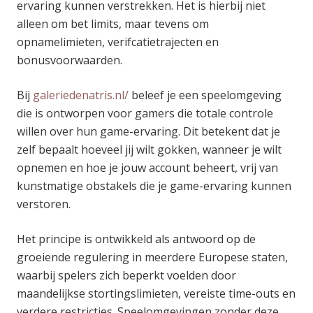
ervaring kunnen verstrekken. Het is hierbij niet
alleen om bet limits, maar tevens om
opnamelimieten, verifcatietrajecten en
bonusvoorwaarden.
Bij
galeriedenatris.nl/
beleef je een speelomgeving
die is ontworpen voor gamers die totale controle
willen over hun game-ervaring. Dit betekent dat je
zelf bepaalt hoeveel jij wilt gokken, wanneer je wilt
opnemen en hoe je jouw account beheert, vrij van
kunstmatige obstakels die je game-ervaring kunnen
verstoren.
Het principe is ontwikkeld als antwoord op de
groeiende regulering in meerdere Europese staten,
waarbij spelers zich beperkt voelden door
maandelijkse stortingslimieten, vereiste time-outs en
verdere restricties. Speelomgevingen zonder deze