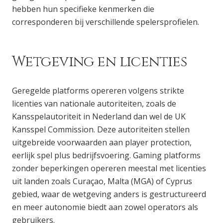
hebben hun specifieke kenmerken die
corresponderen bij verschillende spelersprofielen.
Wetgeving en licenties
Geregelde platforms opereren volgens strikte
licenties van nationale autoriteiten, zoals de
Kansspelautoriteit in Nederland dan wel de UK
Kansspel Commission. Deze autoriteiten stellen
uitgebreide voorwaarden aan player protection,
eerlijk spel plus bedrijfsvoering. Gaming platforms
zonder beperkingen opereren meestal met licenties
uit landen zoals Curaçao, Malta (MGA) of Cyprus
gebied, waar de wetgeving anders is gestructureerd
en meer autonomie biedt aan zowel operators als
gebruikers.