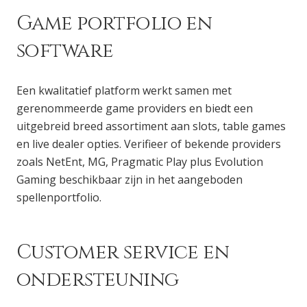
Game portfolio en
software
Een kwalitatief platform werkt samen met
gerenommeerde game providers en biedt een
uitgebreid breed assortiment aan slots, table games
en live dealer opties. Verifieer of bekende providers
zoals NetEnt, MG, Pragmatic Play plus Evolution
Gaming beschikbaar zijn in het aangeboden
spellenportfolio.
Customer service en
ondersteuning