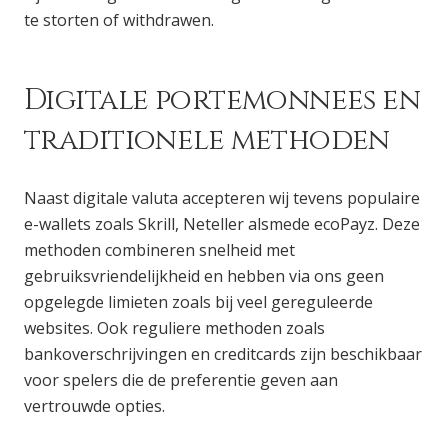
te storten of withdrawen.
Digitale portemonnees en
traditionele methoden
Naast digitale valuta accepteren wij tevens populaire
e-wallets zoals Skrill, Neteller alsmede ecoPayz. Deze
methoden combineren snelheid met
gebruiksvriendelijkheid en hebben via ons geen
opgelegde limieten zoals bij veel gereguleerde
websites. Ook reguliere methoden zoals
bankoverschrijvingen en creditcards zijn beschikbaar
voor spelers die de preferentie geven aan
vertrouwde opties.