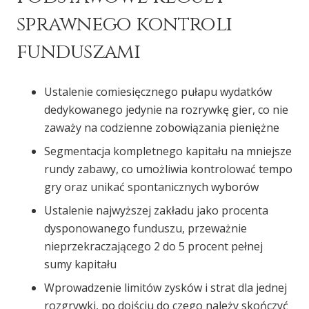
sprawnego kontroli
funduszami
Ustalenie comiesięcznego pułapu wydatków
dedykowanego jedynie na rozrywkę gier, co nie
zaważy na codzienne zobowiązania pieniężne
Segmentacja kompletnego kapitału na mniejsze
rundy zabawy, co umożliwia kontrolować tempo
gry oraz unikać spontanicznych wyborów
Ustalenie najwyższej zakładu jako procenta
dysponowanego funduszu, przeważnie
nieprzekraczającego 2 do 5 procent pełnej
sumy kapitału
Wprowadzenie limitów zysków i strat dla jednej
rozgrywki, po dojściu do czego należy skończyć