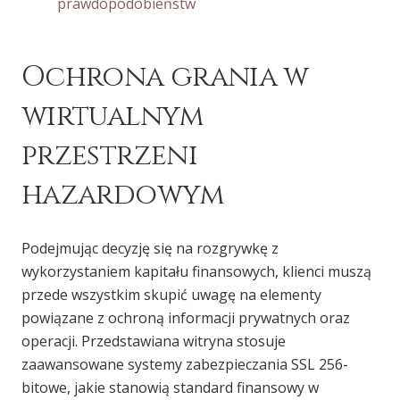
prawdopodobieństw
Ochrona grania w
wirtualnym
przestrzeni
hazardowym
Podejmując decyzję się na rozgrywkę z
wykorzystaniem kapitału finansowych, klienci muszą
przede wszystkim skupić uwagę na elementy
powiązane z ochroną informacji prywatnych oraz
operacji. Przedstawiana witryna stosuje
zaawansowane systemy zabezpieczania SSL 256-
bitowe, jakie stanowią standard finansowy w