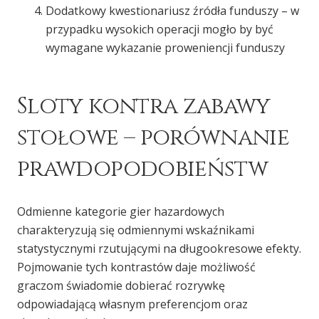
Dodatkowy kwestionariusz źródła funduszy – w
przypadku wysokich operacji mogło by być
wymagane wykazanie proweniencji funduszy
Sloty kontra zabawy
stołowe – porównanie
prawdopodobieństw
Odmienne kategorie gier hazardowych
charakteryzują się odmiennymi wskaźnikami
statystycznymi rzutującymi na długookresowe efekty.
Pojmowanie tych kontrastów daje możliwość
graczom świadomie dobierać rozrywkę
odpowiadającą własnym preferencjom oraz