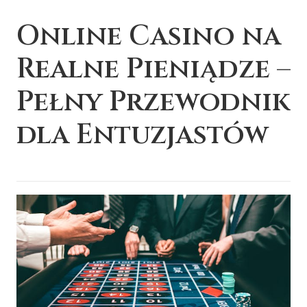
Online Casino na
Realne Pieniądze –
Pełny Przewodnik
dla Entuzjastów