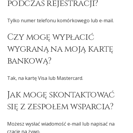
podczas rejestracji?
Tylko numer telefonu komórkowego lub e-mail.
Czy mogę wypłacić
wygraną na moją kartę
bankową?
Tak, na kartę Visa lub Mastercard.
Jak mogę skontaktować
się z zespołem wsparcia?
Możesz wysłać wiadomość e-mail lub napisać na
czacie na żywo.