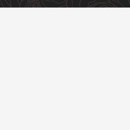
Cenfil Reeves a’i Fab
Cenfil Reeves a’i Fab Funeral Directors is a privately
owned family business, established in the year 2000