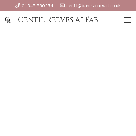
01545 590254
cenfil@bancsioncwilt.co.uk
Cenfil Reeves a’i Fab