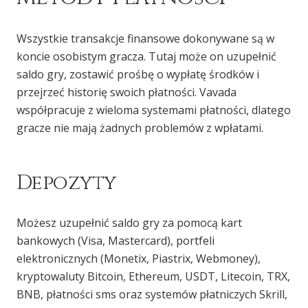
Wszystkie transakcje finansowe dokonywane są w
koncie osobistym gracza. Tutaj może on uzupełnić
saldo gry, zostawić prośbę o wypłatę środków i
przejrzeć historię swoich płatności. Vavada
współpracuje z wieloma systemami płatności, dlatego
gracze nie mają żadnych problemów z wpłatami.
Depozyty
Możesz uzupełnić saldo gry za pomocą kart
bankowych (Visa, Mastercard), portfeli
elektronicznych (Monetix, Piastrix, Webmoney),
kryptowaluty Bitcoin, Ethereum, USDT, Litecoin, TRX,
BNB, płatności sms oraz systemów płatniczych Skrill,