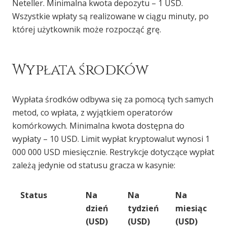
Neteller. Minimalna kwota depozytu – 1 USD.
Wszystkie wpłaty są realizowane w ciągu minuty, po
której użytkownik może rozpocząć grę.
Wypłata środków
Wypłata środków odbywa się za pomocą tych samych
metod, co wpłata, z wyjątkiem operatorów
komórkowych. Minimalna kwota dostępna do
wypłaty – 10 USD. Limit wypłat kryptowalut wynosi 1
000 000 USD miesięcznie. Restrykcje dotyczące wypłat
zależą jedynie od statusu gracza w kasynie:
Status
Na
Na
Na
dzień
tydzień
miesiąc
(USD)
(USD)
(USD)