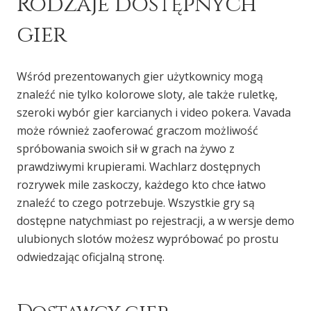
Rodzaje dostępnych
gier
Wśród prezentowanych gier użytkownicy mogą
znaleźć nie tylko kolorowe sloty, ale także ruletkę,
szeroki wybór gier karcianych i video pokera. Vavada
może również zaoferować graczom możliwość
spróbowania swoich sił w grach na żywo z
prawdziwymi krupierami. Wachlarz dostępnych
rozrywek mile zaskoczy, każdego kto chce łatwo
znaleźć to czego potrzebuje. Wszystkie gry są
dostępne natychmiast po rejestracji, a w wersje demo
ulubionych slotów możesz wypróbować po prostu
odwiedzając oficjalną stronę.