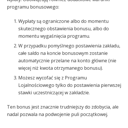
programu bonusowego:
Wypłaty są ograniczone albo do momentu
skutecznego obstawienia bonusu, albo do
momentu wygaśnięcia programu.
W przypadku pomyślnego postawienia zakładu,
całe saldo na koncie bonusowym zostanie
automatycznie przelane na konto główne (nie
więcej niż kwota otrzymanego bonusu).
Możesz wycofać się z Programu
Lojalnościowego tylko do postawienia pierwszej
stawki uczestniczącej w zakładzie.
Ten bonus jest znacznie trudniejszy do zdobycia, ale
nadal pozwala na podwojenie puli początkowej.