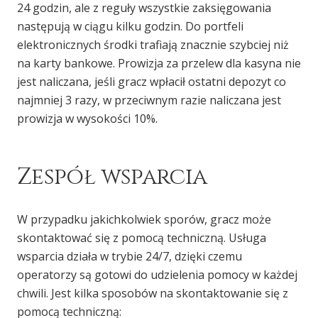
24 godzin, ale z reguły wszystkie zaksięgowania
następują w ciągu kilku godzin. Do portfeli
elektronicznych środki trafiają znacznie szybciej niż
na karty bankowe. Prowizja za przelew dla kasyna nie
jest naliczana, jeśli gracz wpłacił ostatni depozyt co
najmniej 3 razy, w przeciwnym razie naliczana jest
prowizja w wysokości 10%.
Zespół wsparcia
W przypadku jakichkolwiek sporów, gracz może
skontaktować się z pomocą techniczną. Usługa
wsparcia działa w trybie 24/7, dzięki czemu
operatorzy są gotowi do udzielenia pomocy w każdej
chwili. Jest kilka sposobów na skontaktowanie się z
pomocą techniczną: