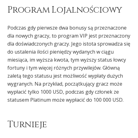
Program Lojalnościowy
Podczas gdy pierwsze dwa bonusy są przeznaczone
dla nowych graczy, to program VIP jest przeznaczony
dla doświadczonych graczy. Jego istota sprowadza się
do ustalenia ilości pieniędzy wydanych w ciągu
miesiąca, im wyższa kwota, tym wyższy status łowcy
fortuny i tym więcej różnych przywilejów. Główną
zaletą tego statusu jest możliwość wypłaty dużych
wygranych. Na przykład, początkujący gracz może
wypłacić tylko 1000 USD, podczas gdy członek ze
statusem Platinum może wypłacić do 100 000 USD.
Turnieje