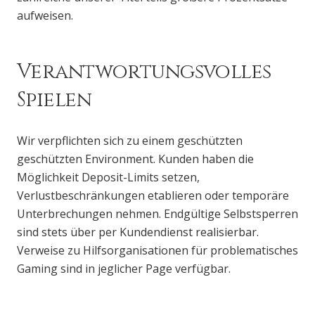
aufweisen.
Verantwortungsvolles
Spielen
Wir verpflichten sich zu einem geschützten
geschützten Environment. Kunden haben die
Möglichkeit Deposit-Limits setzen,
Verlustbeschränkungen etablieren oder temporäre
Unterbrechungen nehmen. Endgültige Selbstsperren
sind stets über per Kundendienst realisierbar.
Verweise zu Hilfsorganisationen für problematisches
Gaming sind in jeglicher Page verfügbar.