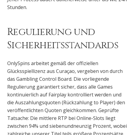
Stunden.
Regulierung und
Sicherheitsstandards
OnlySpins arbeitet gemäß der offiziellen
Glücksspiellizenz aus Curaçao, vergeben von durch
das Gambling Control Board. Die vorliegende
Regulierung garantiert sicher, dass alle Games
kontinuierlich auf Fairplay kontrolliert werden und
die Auszahlungsquoten (Rückzahlung to Player) den
veröffentlichten Quoten gleichkommen. Geprüfte
Tatsache: Die mittlere RTP bei Online-Slots liegt
zwischen 94% und siebenundneunzig Prozent, wobei
zahlreiche unserer Titel teils größere Prozentsätze