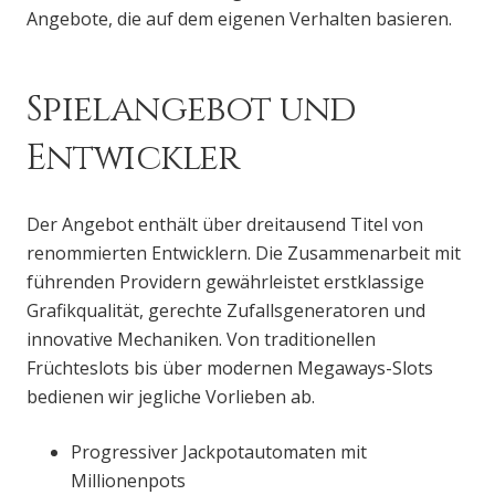
Angebote, die auf dem eigenen Verhalten basieren.
Spielangebot und
Entwickler
Der Angebot enthält über dreitausend Titel von
renommierten Entwicklern. Die Zusammenarbeit mit
führenden Providern gewährleistet erstklassige
Grafikqualität, gerechte Zufallsgeneratoren und
innovative Mechaniken. Von traditionellen
Früchteslots bis über modernen Megaways-Slots
bedienen wir jegliche Vorlieben ab.
Progressiver Jackpotautomaten mit
Millionenpots