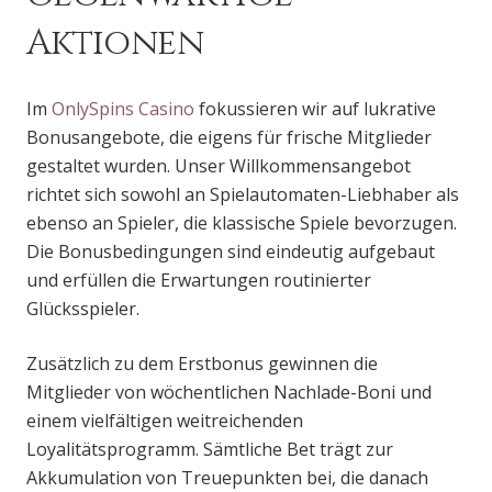
Aktionen
Im
OnlySpins Casino
fokussieren wir auf lukrative
Bonusangebote, die eigens für frische Mitglieder
gestaltet wurden. Unser Willkommensangebot
richtet sich sowohl an Spielautomaten-Liebhaber als
ebenso an Spieler, die klassische Spiele bevorzugen.
Die Bonusbedingungen sind eindeutig aufgebaut
und erfüllen die Erwartungen routinierter
Glücksspieler.
Zusätzlich zu dem Erstbonus gewinnen die
Mitglieder von wöchentlichen Nachlade-Boni und
einem vielfältigen weitreichenden
Loyalitätsprogramm. Sämtliche Bet trägt zur
Akkumulation von Treuepunkten bei, die danach