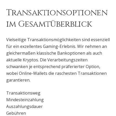
Transaktionsoptionen
im Gesamtüberblick
Vielseitige Transaktionsmöglichkeiten sind essenziell
für ein exzellentes Gaming-Erlebnis. Wir nehmen an
gleichermaßen klassische Bankoptionen als auch
aktuelle Kryptos. Die Verarbeitungszeiten
schwanken je entsprechend präferierter Option,
wobei Online-Wallets die raschesten Transaktionen
garantieren.
Transaktionsweg
Mindesteinzahlung
Auszahlungsdauer
Gebühren