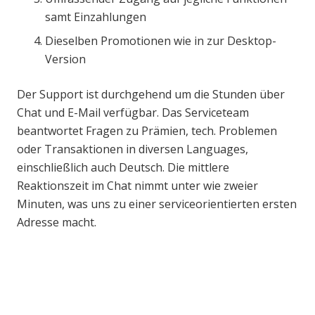
samt Einzahlungen
Dieselben Promotionen wie in zur Desktop-
Version
Der Support ist durchgehend um die Stunden über
Chat und E-Mail verfügbar. Das Serviceteam
beantwortet Fragen zu Prämien, tech. Problemen
oder Transaktionen in diversen Languages,
einschließlich auch Deutsch. Die mittlere
Reaktionszeit im Chat nimmt unter wie zweier
Minuten, was uns zu einer serviceorientierten ersten
Adresse macht.