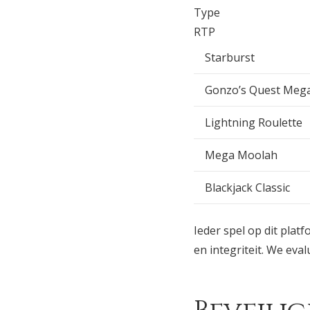
Type
RTP
Starburst
Gonzo’s Quest Meg
Lightning Roulette
Mega Moolah
Blackjack Classic
Ieder spel op dit plat
en integriteit. We ev