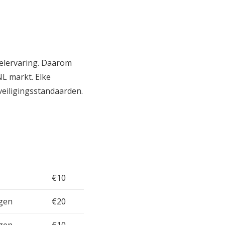
pelervaring. Daarom
NL markt. Elke
veiligingsstandaarden.
€10
gen
€20