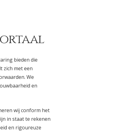
Portaal
aring bieden die
t zich met een
voorwaarden. We
trouwbaarheid en
neren wij conform het
ijn in staat te rekenen
leid en rigoureuze