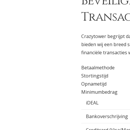
Beveilig
Transac
Crazytower begrijpt da
bieden wij een breed s
financiële transactie
Betaalmethode
Stortingstijd
Opnametijd
Minimumbedrag
iDEAL
Bankoverschrijving