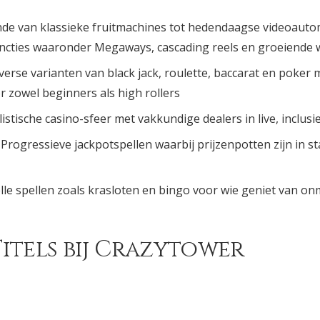
de van klassieke fruitmachines tot hedendaagse videoaut
cties waaronder Megaways, cascading reels en groeiende w
verse varianten van black jack, roulette, baccarat en poker 
r zowel beginners als high rollers
istische casino-sfeer met vakkundige dealers in live, inclusie
Progressieve jackpotspellen waarbij prijzenpotten zijn in st
le spellen zoals krasloten en bingo voor wie geniet van onm
Titels bij Crazytower