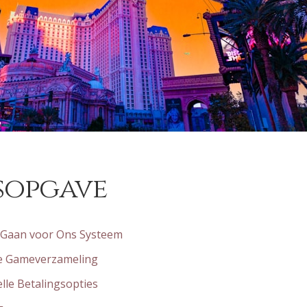
sopgave
Gaan voor Ons Systeem
e Gameverzameling
lle Betalingsopties