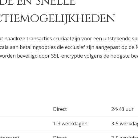
de en Snelle
tiemogelijkheden
t naadloze transacties cruciaal zijn voor een uitstekende s
cala aan betalingsopties die exclusief zijn aangepast op de 
s worden beveiligd door SSL-encryptie volgens de hoogste be
Direct
24-48 uur
1-3 werkdagen
3-5 werkda