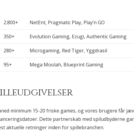
2.800+
NetEnt, Pragmatic Play, Play’n GO
350+
Evolution Gaming, Ezugi, Authentic Gaming
280+
Microgaming, Red Tiger, Yggdrasil
95+
Mega Moolah, Blueprint Gaming
pilleudgivelser
åned minimum 15-20 friske games, og vores brugere får jævnl
le lanceringsdatoer. Dette partnerskab med spiludbyderne ga
st aktuelle retninger inden for spillebranchen.