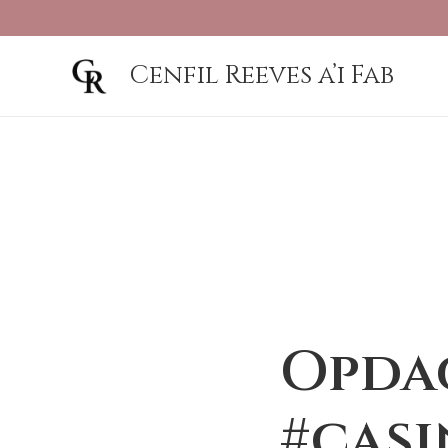
Cenfil Reeves a’i Fab
Opda
#casi