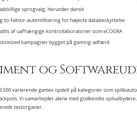
adskillige sprogvalg, herunder dansk
g to-faktor-autentificering for højeste databeskyttelse
dits af uafhængige kontrollaboratorier som eCOGRA
stomized kampagner bygget på gaming-adfærd
timent og Softwareu
3.500 varierende games opdelt på kategorier som spilleautom
jackpots. Vi samarbejder alene med godkendte spiludbydere,
terede testorganer.