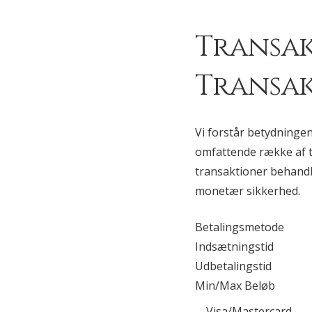
Transa
Transa
Vi forstår betydningen
omfattende række af tr
transaktioner behandl
monetær sikkerhed.
Betalingsmetode
Indsætningstid
Udbetalingstid
Min/Max Beløb
Visa/Mastercard