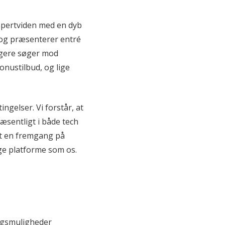
spertviden med en dyb
g og præsenterer entré
rugere søger mod
onustilbud, og lige
ngelser. Vi forstår, at
væsentligt i både tech
et en fremgang på
ge platforme som os.
ingsmuligheder