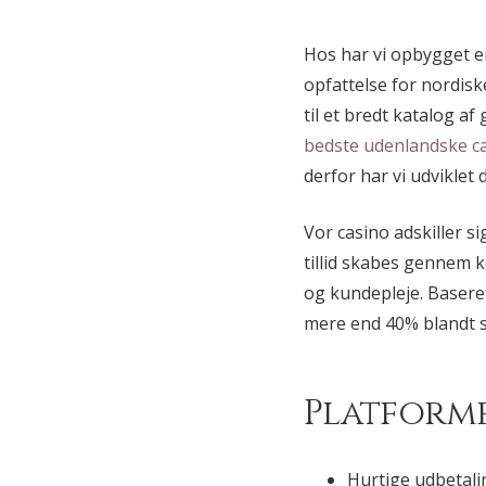
Hos har vi opbygget 
opfattelse for nordisk
til et bredt katalog a
bedste udenlandske c
derfor har vi udviklet 
Vor casino adskiller s
tillid skabes gennem ko
og kundepleje. Basere
mere end 40% blandt s
Platform
Hurtige udbetali