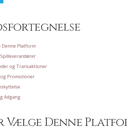
sfortegnelse
 Denne Platform
 Spilleverandører
eder og Transaktioner
 og Promotioner
eskyttelse
og Adgang
 Vælge Denne Platfo