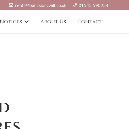
cenfil@bancsioncwilt.co.uk
01545 590254
 Notices
About Us
Contact
d
res