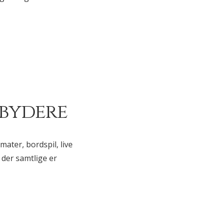
dbydere
ater, bordspil, live
 der samtlige er