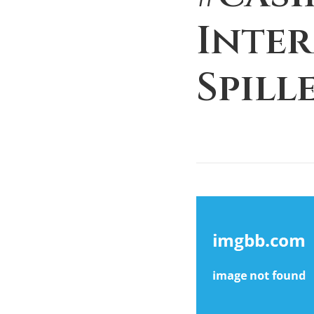
Inte
Spill