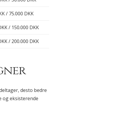
KK / 75.000 DKK
DKK / 150.000 DKK
DKK / 200.000 DKK
gner
deltager, desto bedre
e og eksisterende