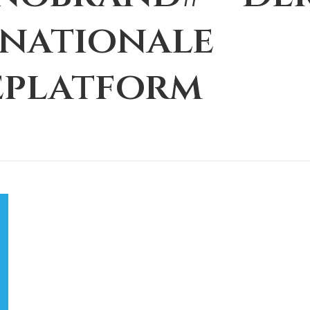
rnationale
eplatform