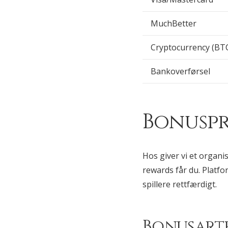
MuchBetter
Cryptocurrency (BT
Bankoverførsel
Bonusp
Hos giver vi et organi
rewards får du. Platf
spillere rettfærdigt.
Bonusart