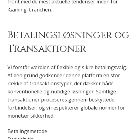
front med de mest aktuelle tendenser inden for
iGaming-branchen.
Betalingsløsninger og
Transaktioner
Vi forstår værdien af flexible og sikre betalingsvalg.
Af den grund godkender denne platform en stor
række af transaktionstyper, der dækker både
konventionelle og nutidige løsninger. Samtlige
transaktioner proceseres gennem beskyttede
forbindelser, og vi respekterer globale normer for
monetær sikkerhed.
Betalingsmetode