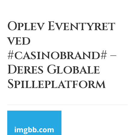
Oplev Eventyret
ved
#casinobrand# –
Deres Globale
Spilleplatform