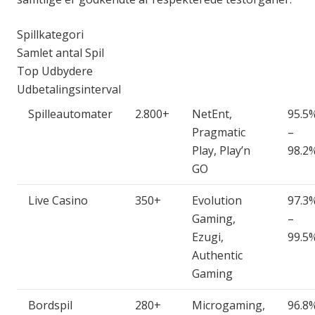
Spillkategori
Samlet antal Spil
Top Udbydere
Udbetalingsinterval
Spilleautomater
2.800+
NetEnt,
95.5
Pragmatic
–
Play, Play’n
98.2
GO
Live Casino
350+
Evolution
97.3
Gaming,
–
Ezugi,
99.5
Authentic
Gaming
Bordspil
280+
Microgaming,
96.8