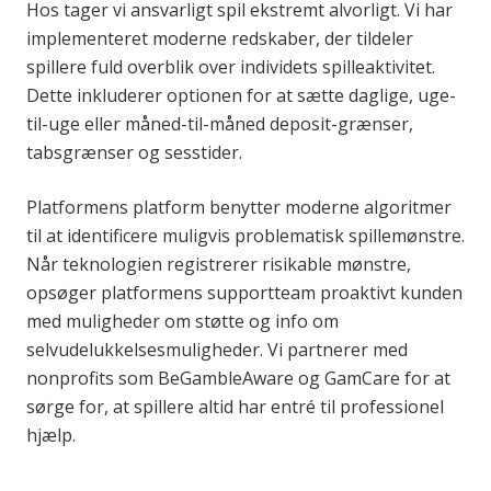
Hos tager vi ansvarligt spil ekstremt alvorligt. Vi har
implementeret moderne redskaber, der tildeler
spillere fuld overblik over individets spilleaktivitet.
Dette inkluderer optionen for at sætte daglige, uge-
til-uge eller måned-til-måned deposit-grænser,
tabsgrænser og sesstider.
Platformens platform benytter moderne algoritmer
til at identificere muligvis problematisk spillemønstre.
Når teknologien registrerer risikable mønstre,
opsøger platformens supportteam proaktivt kunden
med muligheder om støtte og info om
selvudelukkelsesmuligheder. Vi partnerer med
nonprofits som BeGambleAware og GamCare for at
sørge for, at spillere altid har entré til professionel
hjælp.