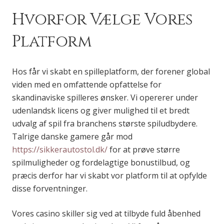
Hvorfor Vælge Vores
Platform
Hos får vi skabt en spilleplatform, der forener global
viden med en omfattende opfattelse for
skandinaviske spilleres ønsker. Vi opererer under
udenlandsk licens og giver mulighed til et bredt
udvalg af spil fra branchens største spiludbydere.
Talrige danske gamere går mod
https://sikkerautostol.dk/
for at prøve større
spilmuligheder og fordelagtige bonustilbud, og
præcis derfor har vi skabt vor platform til at opfylde
disse forventninger.
Vores casino skiller sig ved at tilbyde fuld åbenhed