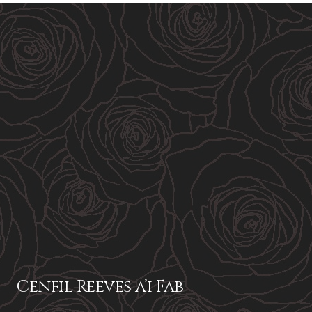
Cenfil Reeves a’i Fab