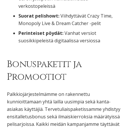
verkostopeleissä
Suorat pelishowt:
Viihdyttävät Crazy Time,
Monopoly Live & Dream Catcher -pelit
Perinteiset pöydät:
Vanhat versiot
suosikkipeleistä digitaalissa versiossa
Bonuspaketit ja
Promootiot
Palkkiojärjestelmämme on rakennettu
kunnioittamaan yhtä lailla uusimpia sekä kanta-
asiakas käyttäjiä. Tervetuliaispaketissamme yhdistyy
ensitalletusbonus sekä ilmaiskierroksia määrätyissä
pelisarjoissa. Kaikki meidän kampanjamme täyttävät