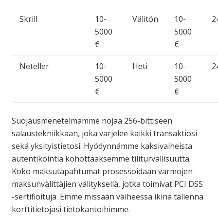
Skrill
10-
Välitön
10-
2
5000
5000
€
€
Neteller
10-
Heti
10-
2
5000
5000
€
€
Suojausmenetelmämme nojaa 256-bittiseen
salaustekniikkaan, joka varjelee kaikki transaktiosi
sekä yksityistietosi. Hyödynnämme kaksivaiheista
autentikointia kohottaaksemme tiliturvallisuutta.
Koko maksutapahtumat prosessoidaan varmojen
maksunvälittäjien välityksellä, jotka toimivat PCI DSS
-sertifioituja. Emme missään vaiheessa ikinä tallenna
korttitietojasi tietokantoihimme.