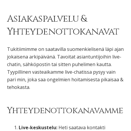
Asiakaspalvelu &
Yhteydenottokanavat
Tukitiimimme on saatavilla suomenkielisenä läpi ajan
jokaisena arkipäivänä. Tavoitat asiantuntijoihin live-
chatin, sähköpostin tai sitten puhelimen kautta.
Tyypillinen vasteaikamme live-chatissa pysyy vain
pari min, joka saa ongelmien hoitamisesta pikaisaa &
tehokasta.
Yhteydenottokanavamme
Live-keskustelu:
Heti saatava kontakti