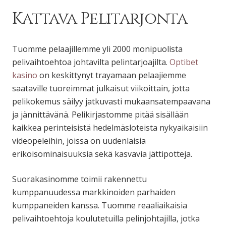
Kattava Pelitarjonta
Tuomme pelaajillemme yli 2000 monipuolista
pelivaihtoehtoa johtavilta pelintarjoajilta.
Optibet
kasino
on keskittynyt trayamaan pelaajiemme
saataville tuoreimmat julkaisut viikoittain, jotta
pelikokemus säilyy jatkuvasti mukaansatempaavana
ja jännittävänä. Pelikirjastomme pitää sisällään
kaikkea perinteisistä hedelmäsloteista nykyaikaisiin
videopeleihin, joissa on uudenlaisia
erikoisominaisuuksia sekä kasvavia jättipotteja.
Suorakasinomme toimii rakennettu
kumppanuudessa markkinoiden parhaiden
kumppaneiden kanssa. Tuomme reaaliaikaisia
pelivaihtoehtoja koulutetuilla pelinjohtajilla, jotka