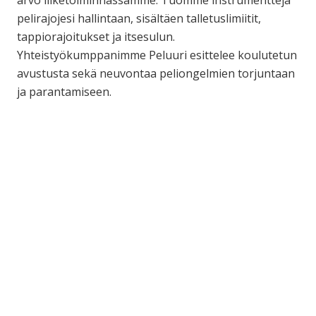
pelirajojesi hallintaan, sisältäen talletuslimiitit,
tappiorajoitukset ja itsesulun.
Yhteistyökumppanimme Peluuri esittelee koulutetun
avustusta sekä neuvontaa peliongelmien torjuntaan
ja parantamiseen.