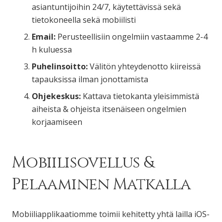
asiantuntijoihin 24/7, käytettävissä sekä
tietokoneella sekä mobiilisti
Email:
Perusteellisiin ongelmiin vastaamme 2-4
h kuluessa
Puhelinsoitto:
Välitön yhteydenotto kiireissä
tapauksissa ilman jonottamista
Ohjekeskus:
Kattava tietokanta yleisimmistä
aiheista & ohjeista itsenäiseen ongelmien
korjaamiseen
Mobiilisovellus &
Pelaaminen Matkalla
Mobiiliapplikaatiomme toimii kehitetty yhtä lailla iOS-