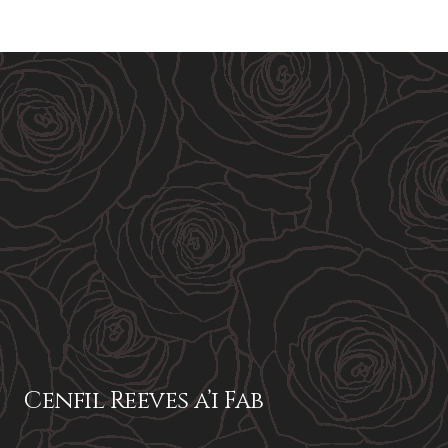
Cenfil Reeves a’i Fab