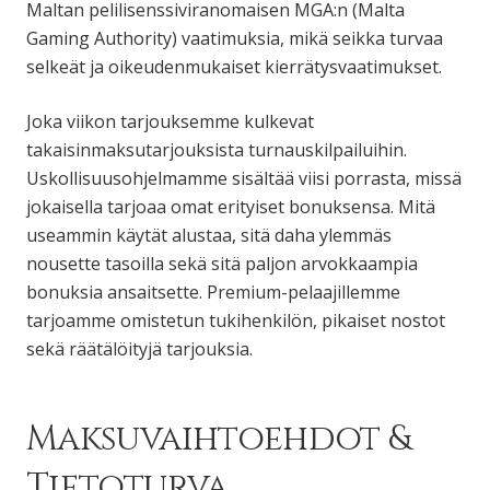
Maltan pelilisenssiviranomaisen MGA:n (Malta
Gaming Authority) vaatimuksia, mikä seikka turvaa
selkeät ja oikeudenmukaiset kierrätysvaatimukset.
Joka viikon tarjouksemme kulkevat
takaisinmaksutarjouksista turnauskilpailuihin.
Uskollisuusohjelmamme sisältää viisi porrasta, missä
jokaisella tarjoaa omat erityiset bonuksensa. Mitä
useammin käytät alustaa, sitä daha ylemmäs
nousette tasoilla sekä sitä paljon arvokkaampia
bonuksia ansaitsette. Premium-pelaajillemme
tarjoamme omistetun tukihenkilön, pikaiset nostot
sekä räätälöityjä tarjouksia.
Maksuvaihtoehdot &
Tietoturva