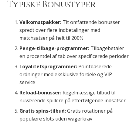
Typiske Bonustyper
Velkomstpakker:
Tit omfattende bonusser
spredt over flere indbetalinger med
matchsatser på helt til 200%
Penge-tilbage-programmer:
Tilbagebetaler
en procentdel af tab over specificerede perioder
Loyalitetsprogrammer:
Pointbaserede
ordninger med eksklusive fordele og VIP-
service
Reload-bonusser:
Regelmæssige tilbud til
nuværende spillere på efterfølgende indsatser
Gratis spins-tilbud:
Gratis rotationer på
populære slots uden wagerkrav