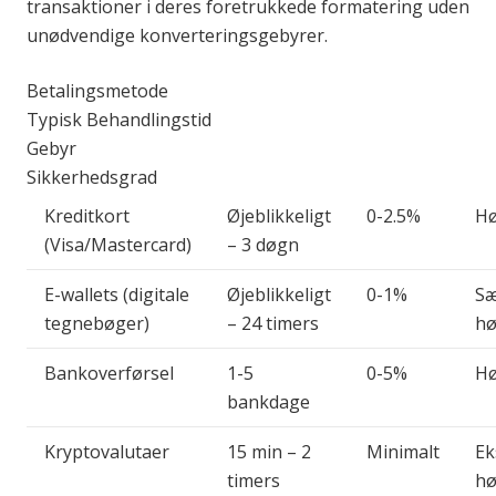
transaktioner i deres foretrukkede formatering uden
unødvendige konverteringsgebyrer.
Betalingsmetode
Typisk Behandlingstid
Gebyr
Sikkerhedsgrad
Kreditkort
Øjeblikkeligt
0-2.5%
Hø
(Visa/Mastercard)
– 3 døgn
E-wallets (digitale
Øjeblikkeligt
0-1%
Sæ
tegnebøger)
– 24 timers
hø
Bankoverførsel
1-5
0-5%
Hø
bankdage
Kryptovalutaer
15 min – 2
Minimalt
Ek
timers
hø