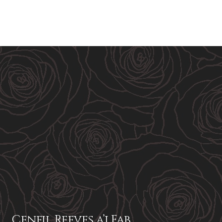
Cenfil Reeves a’i Fab