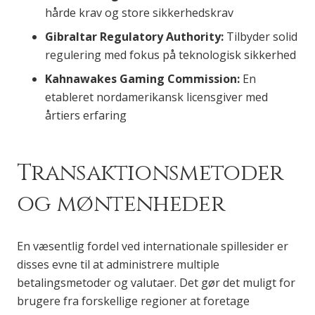
hårde krav og store sikkerhedskrav
Gibraltar Regulatory Authority:
Tilbyder solid
regulering med fokus på teknologisk sikkerhed
Kahnawakes Gaming Commission:
En
etableret nordamerikansk licensgiver med
årtiers erfaring
Transaktionsmetoder
og møntenheder
En væsentlig fordel ved internationale spillesider er
disses evne til at administrere multiple
betalingsmetoder og valutaer. Det gør det muligt for
brugere fra forskellige regioner at foretage