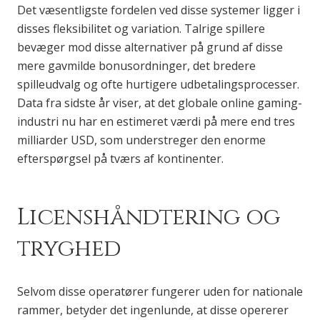
Det væsentligste fordelen ved disse systemer ligger i
disses fleksibilitet og variation. Talrige spillere
bevæger mod disse alternativer på grund af disse
mere gavmilde bonusordninger, det bredere
spilleudvalg og ofte hurtigere udbetalingsprocesser.
Data fra sidste år viser, at det globale online gaming-
industri nu har en estimeret værdi på mere end tres
milliarder USD, som understreger den enorme
efterspørgsel på tværs af kontinenter.
Licenshåndtering og
tryghed
Selvom disse operatører fungerer uden for nationale
rammer, betyder det ingenlunde, at disse opererer