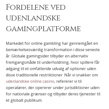
Fordelene ved
udenlandske
gamingplatforme
Markedet for online gambling har gennemgået en
bemærkelsesværdig transformation i disse seneste
år. Globale gamingsider tilbyder en alternativ
fremgangsmåde til underholdning, hvor spillere får
adgang til et omfattende udvalg af optioner uden
disse traditionelle restriktioner. Når vi snakker om
udenlandske online casino
, refererer vi til
operatører, der opererer under jurisdiktioner uden
for nationale grænser og tilbyder deres tjenester til
et globalt publikum.