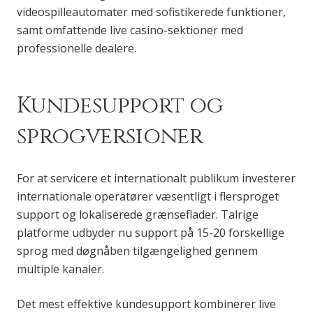
videospilleautomater med sofistikerede funktioner,
samt omfattende live casino-sektioner med
professionelle dealere.
Kundesupport og
sprogversioner
For at servicere et internationalt publikum investerer
internationale operatører væsentligt i flersproget
support og lokaliserede grænseflader. Talrige
platforme udbyder nu support på 15-20 forskellige
sprog med døgnåben tilgængelighed gennem
multiple kanaler.
Det mest effektive kundesupport kombinerer live