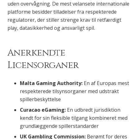
uden overvågning. De mest velansete internationale
platforme besidder tilladelser fra respekterede
regulatorer, der stiller strenge krav til retfærdigt
play, datasikkerhed og ansvarligt spil.
Anerkendte
Licensorganer
Malta Gaming Authority:
En af Europas mest
respekterede tilsynsorganer med udstrakt
spillerbeskyttelse
Curacao eGaming:
En udbredt jurisdiktion
kendt for sin fleksible tilgang kombineret med
grundlæggende spillerstandarder
UK Gambling Commission:
Berømt for deres