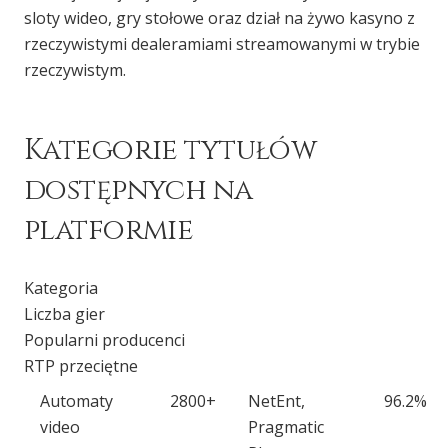
sloty wideo, gry stołowe oraz dział na żywo kasyno z
rzeczywistymi dealeramiami streamowanymi w trybie
rzeczywistym.
Kategorie tytułów
dostępnych na
platformie
Kategoria
Liczba gier
Popularni producenci
RTP przeciętne
Automaty
2800+
NetEnt,
96.2%
video
Pragmatic