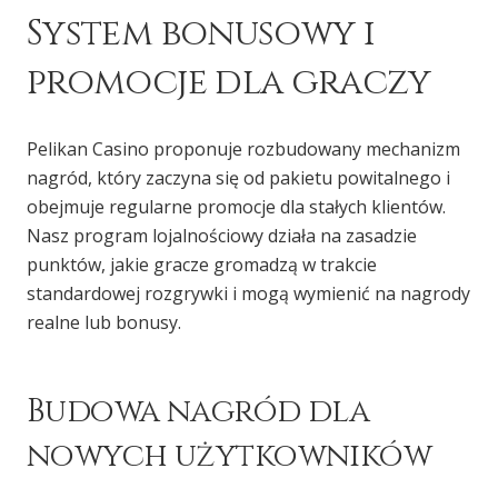
System bonusowy i
promocje dla graczy
Pelikan Casino proponuje rozbudowany mechanizm
nagród, który zaczyna się od pakietu powitalnego i
obejmuje regularne promocje dla stałych klientów.
Nasz program lojalnościowy działa na zasadzie
punktów, jakie gracze gromadzą w trakcie
standardowej rozgrywki i mogą wymienić na nagrody
realne lub bonusy.
Budowa nagród dla
nowych użytkowników