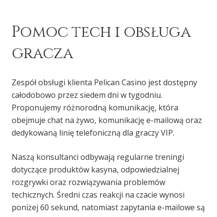
Pomoc tech i obsługa
gracza
Zespół obsługi klienta Pelican Casino jest dostępny
całodobowo przez siedem dni w tygodniu.
Proponujemy różnorodną komunikację, która
obejmuje chat na żywo, komunikację e-mailową oraz
dedykowaną linię telefoniczną dla graczy VIP.
Naszą konsultanci odbywają regularne treningi
dotyczące produktów kasyna, odpowiedzialnej
rozgrywki oraz rozwiązywania problemów
techicznych. Średni czas reakcji na czacie wynosi
poniżej 60 sekund, natomiast zapytania e-mailowe są