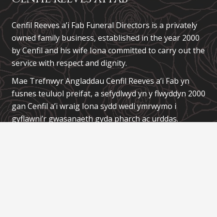
Cenfil Reeves a’i Fab Funeral Directors is a privately
owned family business, established in the year 2000
by Cenfil and his wife Iona committed to carry out the
service with respect and dignity.
Mae Trefnwyr Angladdau
Cenfil Reeves a’i Fab
yn
fusnes teuluol preifat, a sefydlwyd yn y flwyddyn 2000
gan Cenfil a’i wraig Iona sydd wedi ymrwymo i
gyflawni’r gwasanaeth gyda pharch ac urddas.
Links / Dolenni