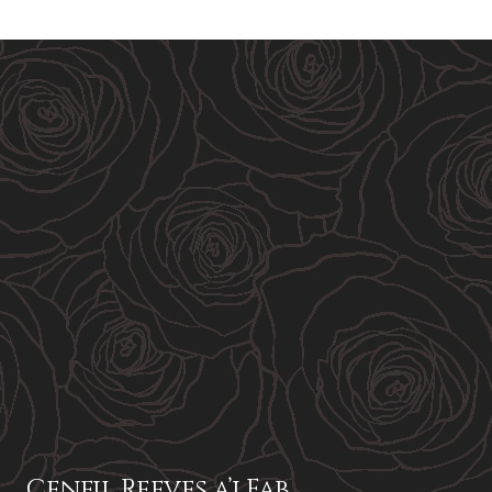
Cenfil Reeves a’i Fab