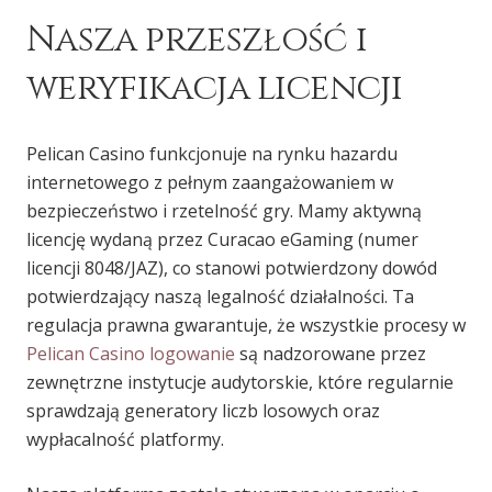
Nasza przeszłość i
weryfikacja licencji
Pelican Casino funkcjonuje na rynku hazardu
internetowego z pełnym zaangażowaniem w
bezpieczeństwo i rzetelność gry. Mamy aktywną
licencję wydaną przez Curacao eGaming (numer
licencji 8048/JAZ), co stanowi potwierdzony dowód
potwierdzający naszą legalność działalności. Ta
regulacja prawna gwarantuje, że wszystkie procesy w
Pelican Casino logowanie
są nadzorowane przez
zewnętrzne instytucje audytorskie, które regularnie
sprawdzają generatory liczb losowych oraz
wypłacalność platformy.