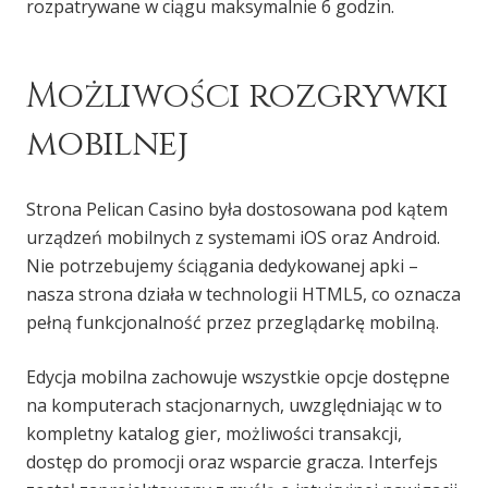
rozpatrywane w ciągu maksymalnie 6 godzin.
Możliwości rozgrywki
mobilnej
Strona Pelican Casino była dostosowana pod kątem
urządzeń mobilnych z systemami iOS oraz Android.
Nie potrzebujemy ściągania dedykowanej apki –
nasza strona działa w technologii HTML5, co oznacza
pełną funkcjonalność przez przeglądarkę mobilną.
Edycja mobilna zachowuje wszystkie opcje dostępne
na komputerach stacjonarnych, uwzględniając w to
kompletny katalog gier, możliwości transakcji,
dostęp do promocji oraz wsparcie gracza. Interfejs