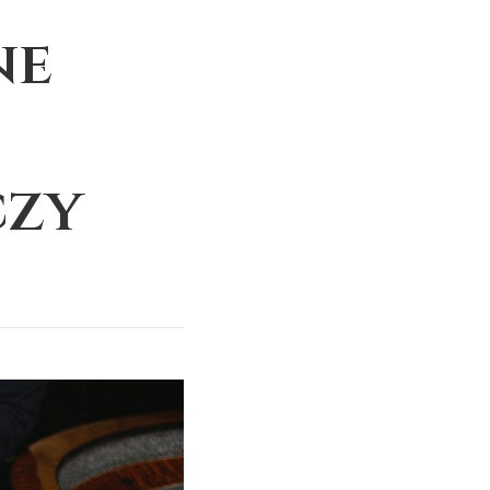
ne
czy