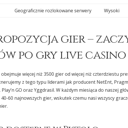
Geograficznie rozlokowane serwery
Wysoki
ropozycja gier – zacz
ów po gry live casino
o obejmuje więcej niż 3500 gier od więcej niż czterdziestu 
erujemy z tego typu liderami jak producent NetEnt, Pragma
Play’n GO oraz Yggdrasil. W każdym miesiąca do naszej głó
 40-60 najnowszych gier, wskutek czemu nasi wszyscy grac
ier.