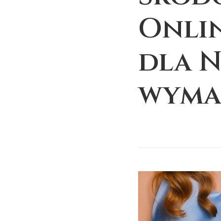
Onli
dla N
wyma