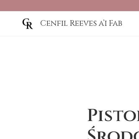
Cenfil Reeves a’i Fab
Pisto
Środ