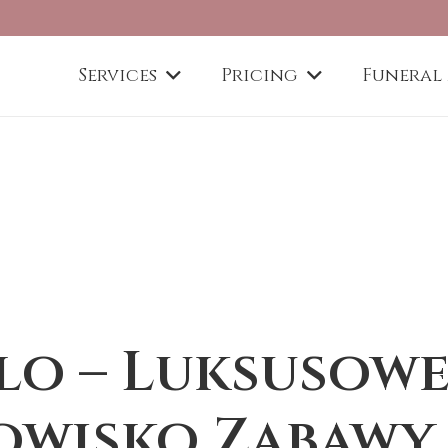
Services
Pricing
Funeral
lo – Luksusow
owisko Zabawy