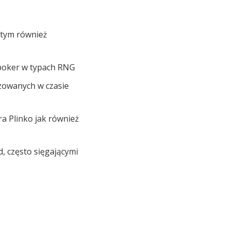
 tym również
y poker w typach RNG
izowanych w czasie
ra Plinko jak również
, często sięgającymi