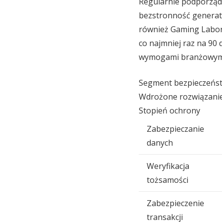
Regularnie podporząd
bezstronność generato
również Gaming Labor
co najmniej raz na 90 
wymogami branżowym
Segment bezpieczeńs
Wdrożone rozwiązani
Stopień ochrony
Zabezpieczanie
danych
Weryfikacja
tożsamości
Zabezpieczenie
transakcji