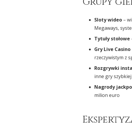
Grupy gie
Sloty wideo
– wi
Megaways, system
Tytuły stołowe
Gry Live Casino
rzeczywistym z s
Rozgrywki inst
inne gry szybkiej 
Nagrody jackpo
milion euro
Ekspertyz