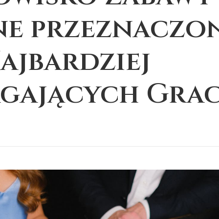
ne przeznaczo
ajbardziej
gających Gra