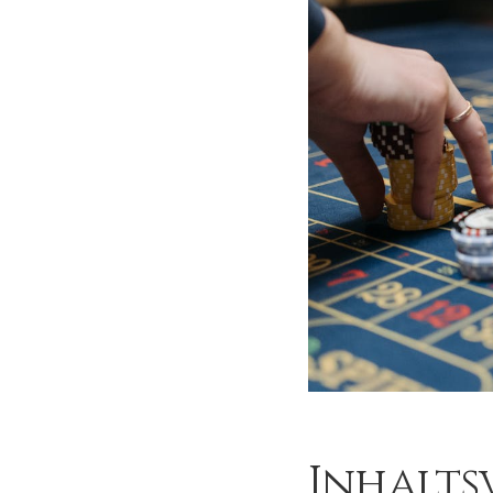
Inhalts