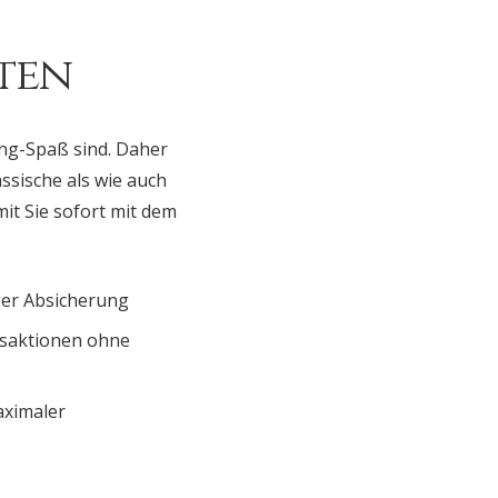
ten
ing-Spaß sind. Daher
ssische als wie auch
it Sie sofort mit dem
ger Absicherung
ansaktionen ohne
aximaler