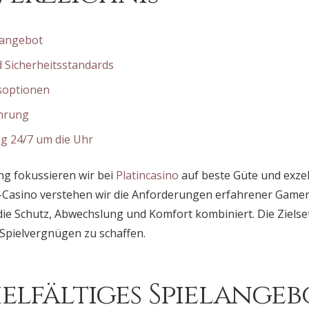
langebot
 Sicherheitsstandards
soptionen
ahrung
 24/7 um die Uhr
ng fokussieren wir bei
Platincasino
auf beste Güte und exze
et-Casino verstehen wir die Anforderungen erfahrener Gamer
ie Schutz, Abwechslung und Komfort kombiniert. Die Zielset
 Spielvergnügen zu schaffen.
ielfältiges Spielangeb