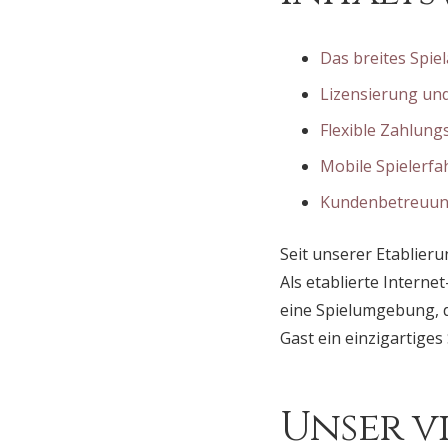
Das breites Spie
Lizensierung und
Flexible Zahlung
Mobile Spielerf
Kundenbetreuung
Seit unserer Etablieru
Als etablierte Intern
eine Spielumgebung, d
Gast ein einzigartiges
Unser v