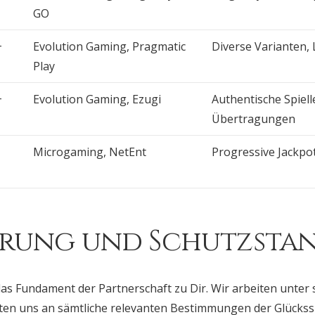
GO
+
Evolution Gaming, Pragmatic
Diverse Varianten,
Play
+
Evolution Gaming, Ezugi
Authentische Spiell
Übertragungen
Microgaming, NetEnt
Progressive Jackpot
erung und Schutzsta
das Fundament der Partnerschaft zu Dir. Wir arbeiten unter st
en uns an sämtliche relevanten Bestimmungen der Glückssp