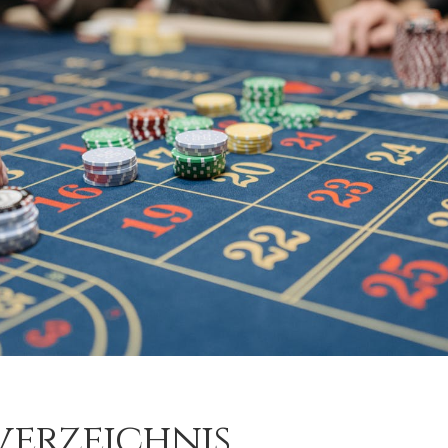
verzeichnis