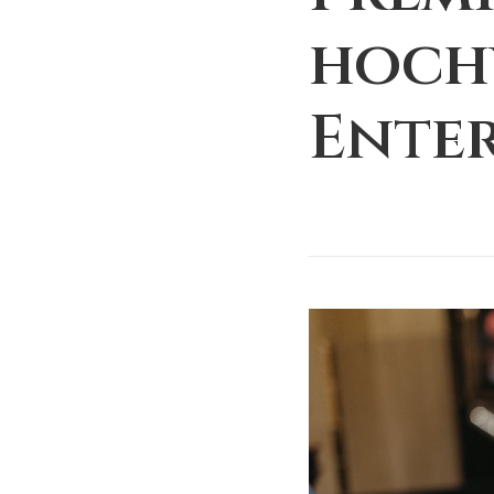
hoch
Ente