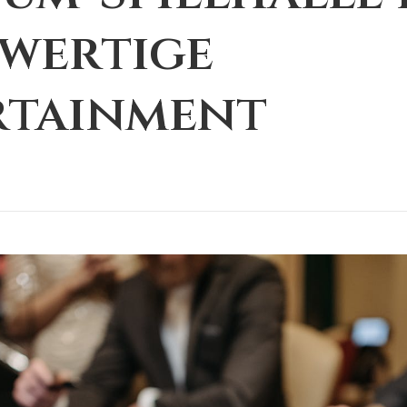
wertige
rtainment