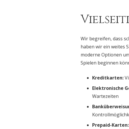
Vielsei
Wir begreifen, dass s
haben wir ein weites 
moderne Optionen umfa
Spielen beginnen kön
Kreditkarten:
Vi
Elektronische G
Wartezeiten
Banküberweisu
Kontrollmöglichk
Prepaid-Karten: